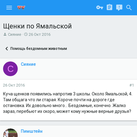
Щенки по Ямальской
А
Д
Сияние
26 Окт 2016
в
а
т
т
Помощь бездомным животным
о
а
р
н
т
а
Сияние
С
е
ч
м
а
ы
л
а
26 Окт 2016
#1
Куча щенков появились напротив 3 школы. Около Ямальской, 4.
Там общага что ли старая. Короче почти на дороге где
остановка. Их довольно много... Бездомные, конечно. Жалко
зараз, перебьют их скоро, может кому нужные верные друзья?
Пимштейн