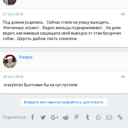
27 Окт 2016
#2
Под домом родились... Сейчас стали на улицу выходить...
Упитанные, играют... Видно жильцы подкармливают... На днях
видел, как мамаша защищала свой выводок от стаи бродячих
собак... Щерсть дыбом, пасть оскалена...
Keeper
30 Окт 2016
#3
:crazylol:во Вьетнаме бы на суп пустили
Войдите или зарегистрируйтесь для ответа.
Facebook
Twitter
Google+
Reddit
Pinterest
Tumblr
WhatsApp
Электро
Сс
Поделиться: