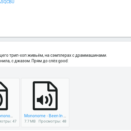
PASQCBU
ющего трип-хоп живьём, на сэмплерах с драммашинами.
нила, с джазом. Прям до слёз:good:
S Strong & Mononome - Jive & Ride.mp3
Mononome - Been In Between.mp3
отры: 47
7.7 MB
Просмотры: 48