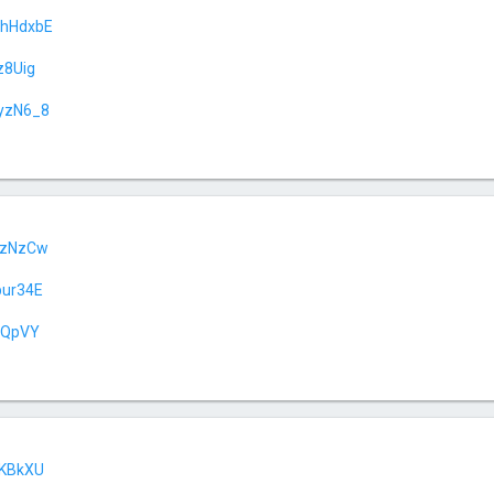
5hHdxbE
z8Uig
yzN6_8
CzNzCw
bur34E
EQpVY
KKBkXU