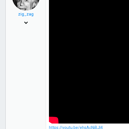
zig_zag
22 Сен 2009
6,286
0
36
п.г.т. Салехард
https://youtu.be/ehsAcNjBJl4