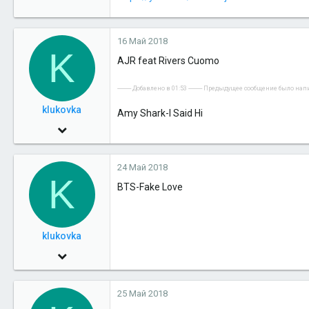
16 Май 2018
K
AJR feat Rivers Cuomo
---------- Добавлено в 01:53 ---------- Предыдущее сообщение было написа
klukovka
Amy Shark-I Said Hi
5 Май 2018
82
24 Май 2018
0
K
BTS-Fake Love
6
klukovka
5 Май 2018
82
25 Май 2018
0