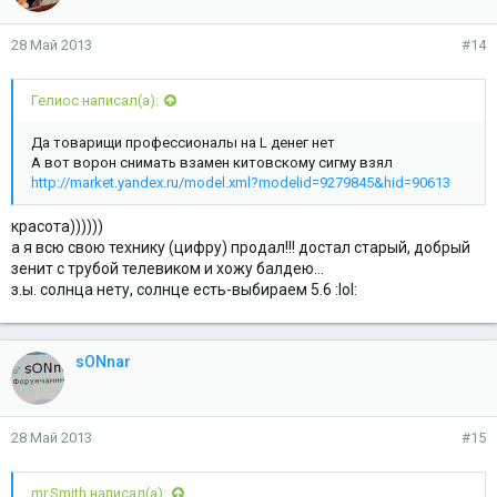
28 Май 2013
#14
Гелиос написал(а):
Да товарищи профессионалы на L денег нет
А вот ворон снимать взамен китовскому сигму взял
http://market.yandex.ru/model.xml?modelid=9279845&hid=90613
красота))))))
а я всю свою технику (цифру) продал!!! достал старый, добрый
зенит с трубой телевиком и хожу балдею...
з.ы. солнца нету, солнце есть-выбираем 5.6 :lol:
sONnar
28 Май 2013
#15
mr.Smith написал(а):