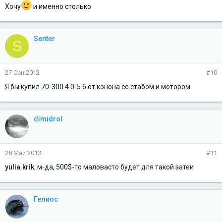
Хочу
и именно столько
Senter
S
27 Сен 2012
#10
Я бы купил 70-300 4.0-5.6 от кэнона со стабом и мотором
dimidrol
28 Май 2013
#11
yulia.krik
, м-да, 500$-то маловасто будет для такой затеи
Гелиос