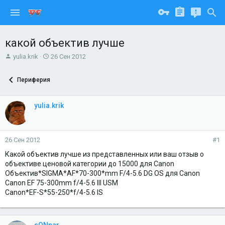
какой объектив лучше
А
Д
yulia.krik
26 Сен 2012
в
а
т
т
Периферия
о
а
р
н
т
а
yulia.krik
е
ч
м
а
ы
л
а
26 Сен 2012
#1
Какой объектив лучше из представленных или ваш отзыв о
объективе ценовой категории до 15000 для Canon
Объектив*SIGMA*AF*70-300*mm F/4-5.6 DG OS для Canon
Canon EF 75-300mm f/4-5.6 III USM
Canon*EF-S*55-250*f/4-5.6 IS