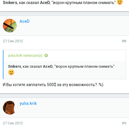
Snikers
, как сказал
AceD
, "ворон крупным планом снимать"
AceD
27 Сен 2012
#8
yulia.krik написал(а):
Snikers
, как сказал
AceD
, "ворон крупным планом снимать"
И Вы хотите заплатить 500$ за эту возможность? :%)
yulia.krik
27 Сен 2012
#9