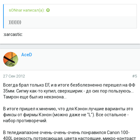
sONnar написал(а):
))))))))
:sarcastic:
AceD
27 Сен 2012
#5
Всегда брал только EF, и в итоге безболезненно перешел на ФФ
35мм. Сигму как-то купил, сверхширик - до сих пор пользуюсь...
Тамрон еще был из некэнона...
В итоге пришел к мнению, что для Кэнон лучшие варианты это
фиксы от фирмы Кэнон (можно даже не "L"). Все остальное -
набор противоречий.
В теледиапазоне очень-очень-очень понравился Canon 100-
400L резкость потрясающая, цвета настоящие, микро-контраст