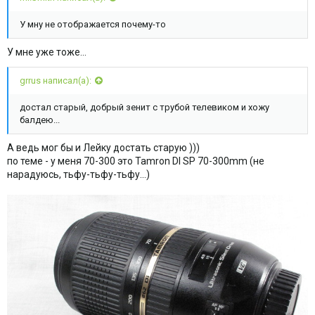
У мну не отображается почему-то
У мне уже тоже...
grrus написал(а):
достал старый, добрый зенит с трубой телевиком и хожу
балдею...
А ведь мог бы и Лейку достать старую )))
по теме - у меня 70-300 это Tamron DI SP 70-300mm (не
нарадуюсь, тьфу-тьфу-тьфу...)