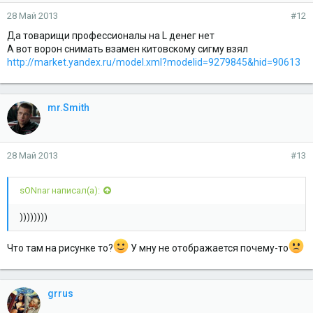
28 Май 2013
#12
Да товарищи профессионалы на L денег нет
А вот ворон снимать взамен китовскому сигму взял
http://market.yandex.ru/model.xml?modelid=9279845&hid=90613
mr.Smith
28 Май 2013
#13
sONnar написал(а):
))))))))
Что там на рисунке то?
У мну не отображается почему-то
grrus