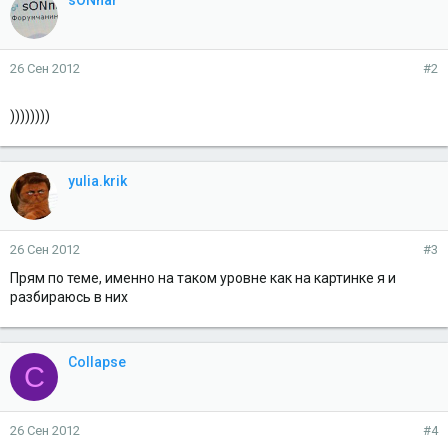
sONnar
26 Сен 2012
#2
))))))))
yulia.krik
26 Сен 2012
#3
Прям по теме, именно на таком уровне как на картинке я и
разбираюсь в них
Collapse
C
26 Сен 2012
#4