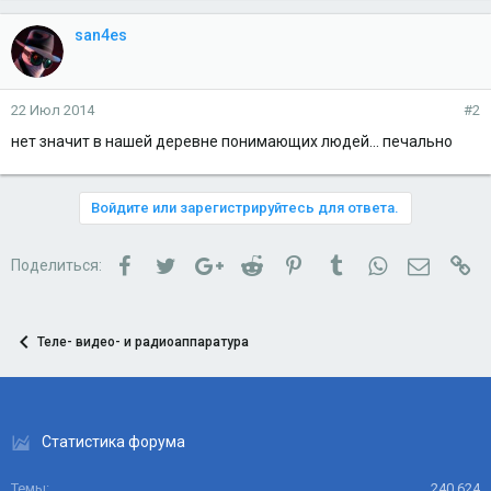
san4es
22 Июл 2014
#2
нет значит в нашей деревне понимающих людей... печально
Войдите или зарегистрируйтесь для ответа.
Facebook
Twitter
Google+
Reddit
Pinterest
Tumblr
WhatsApp
Электро
Сс
Поделиться:
Теле- видео- и радиоаппаратура
Статистика форума
Темы
240,624