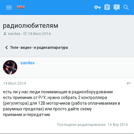
радиолюбителям
А
Д
san4es
14 Июл 2014
в
а
т
т
Теле- видео- и радиоаппаратура
о
а
р
н
т
а
san4es
е
ч
м
а
ы
л
а
14 Июл 2014
#1
есть ли у нас люди понимающие в радиооборудовании
есть приемник от Р/У, нужно собрать 2 контроллера
(регулятора) для 12В моторчиков (работа оплачиваемая в
разумных пределах) или просто дайте схему
приемник и передатчик
Последнее редактирование:
14 Апр 2016