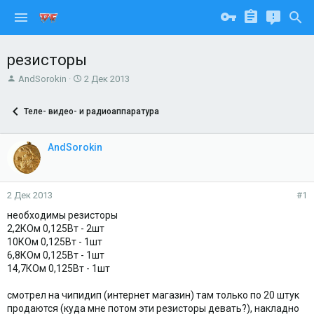
резисторы
А
Д
AndSorokin
2 Дек 2013
в
а
т
т
Теле- видео- и радиоаппаратура
о
а
р
н
т
а
AndSorokin
е
ч
м
а
ы
л
а
2 Дек 2013
#1
необходимы резисторы
2,2КОм 0,125Вт - 2шт
10КОм 0,125Вт - 1шт
6,8КОм 0,125Вт - 1шт
14,7КОм 0,125Вт - 1шт
смотрел на чипидип (интернет магазин) там только по 20 штук
продаются (куда мне потом эти резисторы девать?), накладно