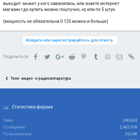
выходит. может у кого завалялись, или знаете интернет
магазин где купить можно поштучно, ну или по 5 штук.
(мощность не обязательна 0.125 можно и больше)
Войдите или зарегистрируйтесь для ответа.
Facebook
Twitter
Google+
Reddit
Pinterest
Tumblr
WhatsApp
Электро
Сс
Поделиться:
Теле- видео- и радиоаппаратура
Статистика форума
Темы
240,624
Сообщения
2,465,518
Пользователи
29,348