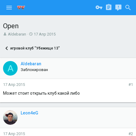
Open
А
Д
Aldebaran
17 Апр 2015
в
а
т
т
игровой клуб "Убежище 13"
о
а
р
н
т
а
Aldebaran
A
е
ч
Заблокирован
м
а
ы
л
а
17 Апр 2015
#1
Может стоит открыть клуб какой либо
Leon4eG
17 Апр 2015
#2