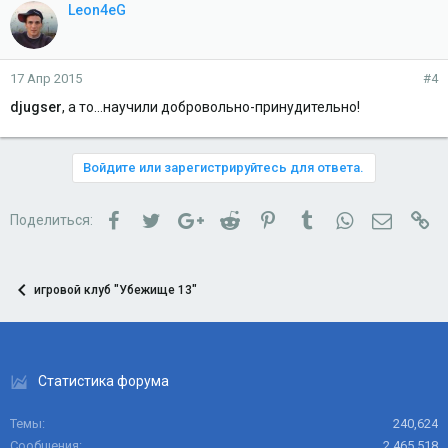
Leon4eG
17 Апр 2015
#4
djugser
, а то...научили добровольно-принудительно!
Войдите или зарегистрируйтесь для ответа.
Facebook
Twitter
Google+
Reddit
Pinterest
Tumblr
WhatsApp
Электро
Сс
Поделиться:
игровой клуб "Убежище 13"
Статистика форума
Темы
240,624
Сообщения
2,465,518