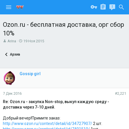
Ozon.ru - бесплатная доставка, орг сбор
10%
А
Д
Arina
19 Ноя 2015
в
а
т
т
Архив
о
а
р
н
т
а
е
ч
Gossip girl
м
а
ы
л
а
7 Дек 2016
#2,221
Re: Ozon.ru - закупка Non-stop, выкуп каждую среду -
доставка через 7-10 дней.
Добрый вечер!Примите заказ:
http://www.ozon.ru/context/detail/id/34727907/
2 шт.