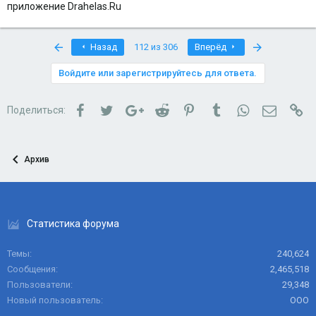
приложение Drahelas.Ru
First
Last
Назад
112 из 306
Вперёд
Войдите или зарегистрируйтесь для ответа.
Facebook
Twitter
Google+
Reddit
Pinterest
Tumblr
WhatsApp
Электро
Сс
Поделиться:
Архив
Статистика форума
Темы
240,624
Сообщения
2,465,518
Пользователи
29,348
Новый пользователь
ООО