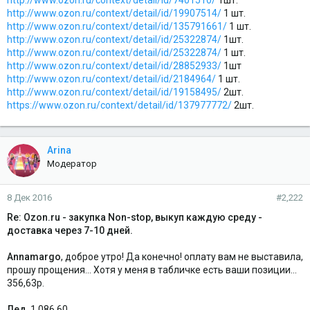
http://www.ozon.ru/context/detail/id/7401510/
1шт.
http://www.ozon.ru/context/detail/id/19907514/
1 шт.
http://www.ozon.ru/context/detail/id/135791661/
1 шт.
http://www.ozon.ru/context/detail/id/25322874/
1шт.
http://www.ozon.ru/context/detail/id/25322874/
1 шт.
http://www.ozon.ru/context/detail/id/28852933/
1шт
http://www.ozon.ru/context/detail/id/2184964/
1 шт.
http://www.ozon.ru/context/detail/id/19158495/
2шт.
https://www.ozon.ru/context/detail/id/137977772/
2шт.
Arina
Модератор
8 Дек 2016
#2,222
Re: Ozon.ru - закупка Non-stop, выкуп каждую среду -
доставка через 7-10 дней.
Annamargo
, доброе утро! Да конечно! оплату вам не выставила,
прошу прощения... Хотя у меня в табличке есть ваши позиции...
356,63р.
Лед
, 1 086,60