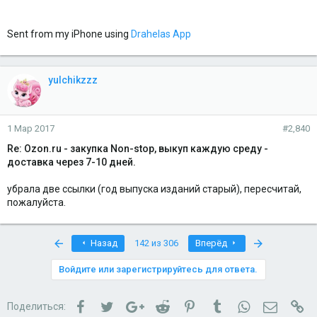
Sent from my iPhone using
Drahelas App
yulchikzzz
1 Мар 2017
#2,840
Re: Ozon.ru - закупка Non-stop, выкуп каждую среду -
доставка через 7-10 дней.
убрала две ссылки (год выпуска изданий старый), пересчитай,
пожалуйста.
First
Last
Назад
142 из 306
Вперёд
Войдите или зарегистрируйтесь для ответа.
Facebook
Twitter
Google+
Reddit
Pinterest
Tumblr
WhatsApp
Электро
Сс
Поделиться: