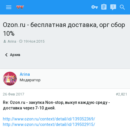
Ozon.ru - бесплатная доставка, орг сбор
10%
А
Д
Arina
19 Ноя 2015
в
а
т
т
Архив
о
а
р
н
т
а
е
ч
Arina
м
а
Модератор
ы
л
а
26 Фев 2017
#2,821
Re: Ozon.ru - закупка Non-stop, выкуп каждую среду -
доставка через 7-10 дней.
http://www.ozon.ru/context/detail/id/139352369/
http://www.ozon.ru/context/detail/id/139502915/