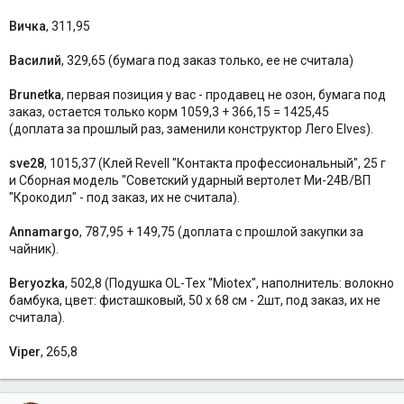
Вичка
, 311,95
Василий
, 329,65 (бумага под заказ только, ее не считала)
Brunetka
, первая позиция у вас - продавец не озон, бумага под
заказ, остается только корм 1059,3 + 366,15 = 1425,45
(доплата за прошлый раз, заменили конструктор Лего Elves).
sve28
, 1015,37 (Клей Revell "Контакта профессиональный", 25 г
и Сборная модель "Советский ударный вертолет Ми-24В/ВП
"Крокодил" - под заказ, их не считала).
Annamargo
, 787,95 + 149,75 (доплата с прошлой закупки за
чайник).
Beryozka
, 502,8 (Подушка OL-Tex "Miotex", наполнитель: волокно
бамбука, цвет: фисташковый, 50 х 68 см - 2шт, под заказ, их не
считала).
Viper
, 265,8