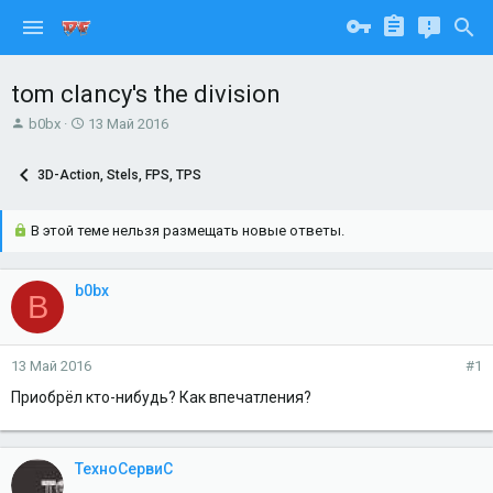
tom clancy's the division
А
Д
b0bx
13 Май 2016
в
а
т
т
3D-Action, Stels, FPS, TPS
о
а
р
н
т
а
В этой теме нельзя размещать новые ответы.
е
ч
м
а
ы
л
b0bx
B
а
13 Май 2016
#1
Приобрёл кто-нибудь? Как впечатления?
ТехноСервиС