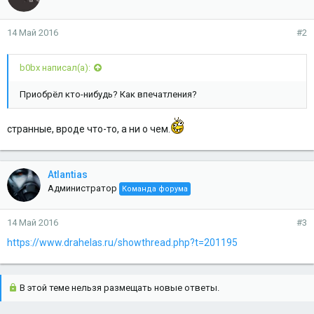
14 Май 2016
#2
b0bx написал(а):
Приобрёл кто-нибудь? Как впечатления?
странные, вроде что-то, а ни о чем.
Atlantias
Администратор
Команда форума
14 Май 2016
#3
https://www.drahelas.ru/showthread.php?t=201195
В этой теме нельзя размещать новые ответы.