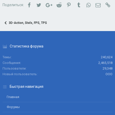
Facebook
Twitter
Google+
Reddit
Pinterest
Tumblr
WhatsApp
Электро
Сс
Поделиться:
3D-Action, Stels, FPS, TPS
Статистика форума
Темы
240,624
Сообщения
2,465,518
Пользователи
29,348
Новый пользователь
ООО
Быстрая навигация
Главная
Форумы