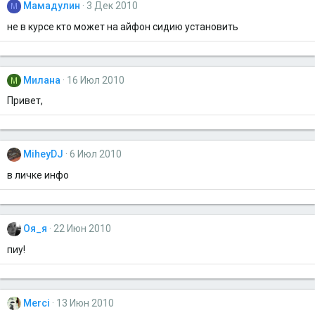
Мамадулин
3 Дек 2010
М
не в курсе кто может на айфон сидию установить
Милана
16 Июл 2010
М
Привет,
MiheyDJ
6 Июл 2010
в личке инфо
Оя_я
22 Июн 2010
пиу!
Merci
13 Июн 2010