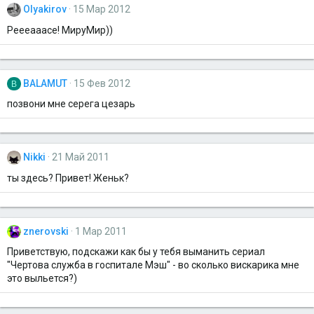
Olyakirov
15 Мар 2012
Peeeaaace! МируМир))
BALAMUT
15 Фев 2012
B
позвони мне серега цезарь
Nikki
21 Май 2011
ты здесь? Привет! Женьк?
znerovski
1 Мар 2011
Приветствую, подскажи как бы у тебя выманить сериал
"Чертова служба в госпитале Мэш" - во сколько вискарика мне
это выльется?)