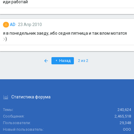
иди работай
AD
23 Апр 2010
A
я в понедельник заеду, ибо седня пятница и так влом мотатся
:-)
First
Назад
2 из 2
Статистика форума
Темы
240,624
Сообщения
2,465,518
Пользователи
29,348
Новый пользователь
ООО