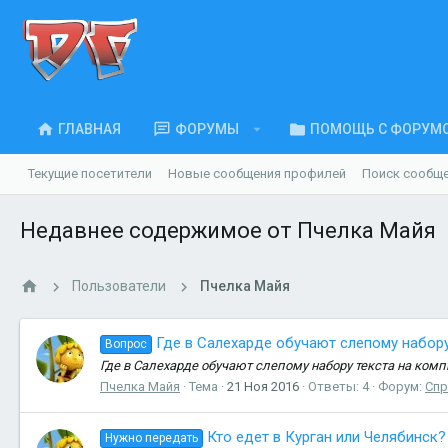
ГЛАВНАЯ
ФОРУМЫ
ПОМОЩЬ С ФОРУМ
Текущие посетители
Новые сообщения профилей
Поиск сообщ
Недавнее содержимое от Пчелка Майя
Пользователи
Пчелка Майя
Где в Салехарде обучают слепому набор
Вопрос
Где в Салехарде обучают слепому набору текста на комп
Пчелка Майя
Тема
21 Ноя 2016
Ответы: 4
Форум:
Спр
Кто едет в Курган или Челябинск?
Нужно передать