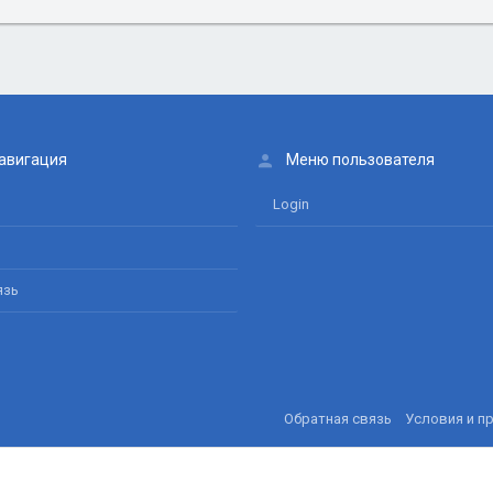
авигация
Меню пользователя
Login
язь
Обратная связь
Условия и п