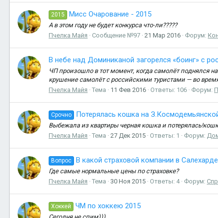
Мисс Очарование - 2015
2015
А в этом году не будет конкурса что-ли?????
Пчелка Майя
Сообщение №97
21 Мар 2016
Форум:
Кон
В небе над Доминиканой загорелся «боинг» с ро
ЧП произошло в тот момент, когда самолёт поднялся на
крушение самолёт с российскими туристами — во время 
Пчелка Майя
Тема
11 Фев 2016
Ответы: 106
Форум:
П
Потерялась кошка на З.Космодемьянско
Срочно
Выбежала из квартиры черная кошка и потерялась!кошка
Пчелка Майя
Тема
27 Дек 2015
Ответы: 1
Форум:
До
В какой страховой компании в Салехард
Вопрос
Где самые нормальные цены по страховке?
Пчелка Майя
Тема
30 Ноя 2015
Ответы: 4
Форум:
Спр
ЧМ по хоккею 2015
Хоккей
Сегодня не спим)))