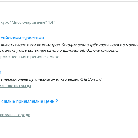
курс "Мисс очарование" "DF"
ссийскими туристами
 высоту около пяти километров. Сегодня около трёх часов ночи по мос
полёта у него вспыхнул один из двигателей. Однако пилоты...
роисшествия в регионе и мире
й
 черная,очень пугливая,может кто видел?!На Зои 59!
машние питомцы
е самые приемлемые цены?
авочная города