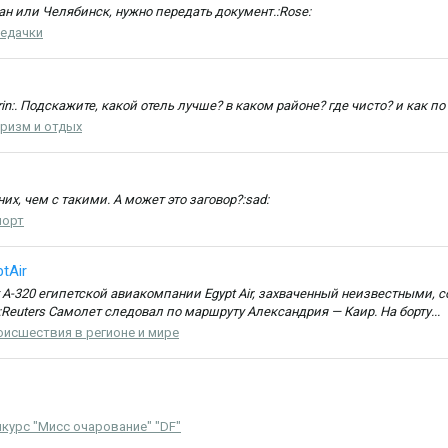
ан или Челябинск, нужно передать документ.:Rose:
едачки
n:. Подскажите, какой отель лучше? в каком районе? где чисто? и как п
уризм и отдых
х, чем с такими. А может это заговор?:sad:
порт
tAir
-320 египетской авиакомпании Egypt Air, захваченный неизвестными, с
Reuters Самолет следовал по маршруту Александрия — Каир. На борту...
исшествия в регионе и мире
курс "Мисс очарование" "DF"