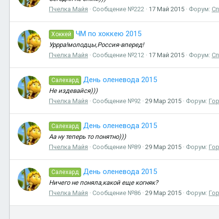
Пчелка Майя
Сообщение №222
17 Май 2015
Форум:
Сп
ЧМ по хоккею 2015
Хоккей
Уррра!молодцы,Россия-вперед!
Пчелка Майя
Сообщение №212
17 Май 2015
Форум:
Сп
День оленевода 2015
Салехард
Не издевайся)))
Пчелка Майя
Сообщение №92
29 Мар 2015
Форум:
Го
День оленевода 2015
Салехард
Аа ну теперь то понятно)))
Пчелка Майя
Сообщение №89
29 Мар 2015
Форум:
Го
День оленевода 2015
Салехард
Ничего не поняла,какой еще когняк?
Пчелка Майя
Сообщение №86
29 Мар 2015
Форум:
Го