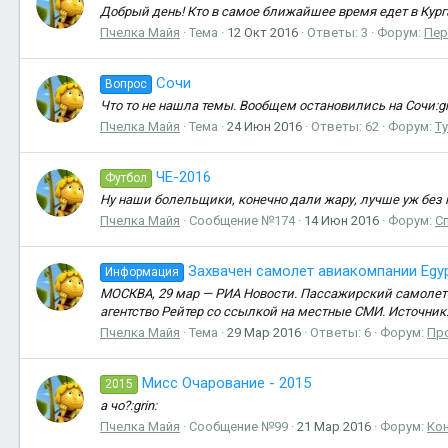
Добрый день! Кто в самое ближайшее время едет в Кург
Пчелка Майя
Тема
12 Окт 2016
Ответы: 3
Форум:
Пер
Сочи
Вопрос
Что то не нашла темы. Вообщем остановились на Сочи:gri
Пчелка Майя
Тема
24 Июн 2016
Ответы: 62
Форум:
Т
ЧЕ-2016
Футбол
Ну наши болельщики, конечно дали жару, лучше уж без ни
Пчелка Майя
Сообщение №174
14 Июн 2016
Форум:
С
Захвачен самолет авиакомпании Egyp
Информация
МОСКВА, 29 мар — РИА Новости. Пассажирский самолет A
агентство Рейтер со ссылкой на местные СМИ. Источник:
Пчелка Майя
Тема
29 Мар 2016
Ответы: 6
Форум:
Про
Мисс Очарование - 2015
2015
а чо?:grin:
Пчелка Майя
Сообщение №99
21 Мар 2016
Форум:
Кон