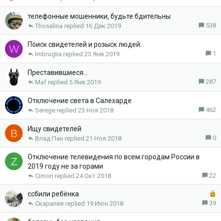
н
п
о
л
телефонные мошенники, будьте бдительны
е
538
Thosalina
16 Дек 2019
н
о
Поиск свидетелей и розыск людей.
W
1
Imbruglia
23 Янв 2019
Преставившиеся...
287
Maf
5 Янв 2019
Отключение света в Салехарде
462
Serege
23 Ноя 2018
Ищу свидетелей
В
0
Влад Пан
21 Ноя 2018
Отключение телевидения по всем городам России в
Z
2019 году не за горами
22
Cimon
24 Окт 2018
З
cсбили ребёнка
а
39
Скарапея
19 Июн 2018
к