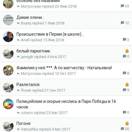
р
болезнь без названия
ы
33
Матроскин
23 Фев 2018
т
а
Дикие олени...
12
Bsany
1 Фев 2018
Происшествие в Перми (в школе)...
3
Anell
15 Янв 2018
З
белый паркетник
а
0
janegik
4 Ноя 2017
к
р
Фамилия у неё ***. А по матчеству - Натальевна!
ы
8
Матроскин
13 Окт 2017
т
а
З
Разлетался
а
9
floset
21 Сен 2017
к
р
Полицейские и скорые неслись в Парк Победы в 16
ы
часов.
т
0
coteco
25 Авг 2017
а
З
Погоня
а
30
Vatrushka
4 Авг 2017