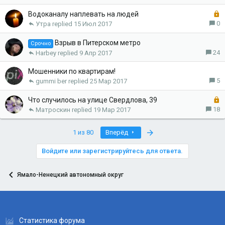
к
р
З
Водоканалу наплевать на людей
ы
а
0
Утра
15 Июл 2017
т
к
а
р
Взрыв в Питерском метро
Срочно
ы
24
Harbey
9 Апр 2017
т
а
Мошенники по квартирам!
5
gummi ber
25 Мар 2017
З
Что случилось на улице Свердлова, 39
а
18
Матроскин
19 Мар 2017
к
р
Last
1 из 80
Вперёд
ы
т
Войдите или зарегистрируйтесь для ответа.
а
Ямало-Ненецкий автономный округ
Статистика форума