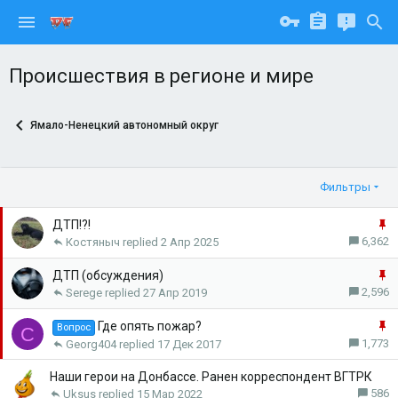
Происшествия в регионе и мире
Ямало-Ненецкий автономный округ
Фильтры
З
ДТП!?!
а
6,362
Костяныч
2 Апр 2025
к
р
З
ДТП (обсуждения)
е
а
2,596
Serege
27 Апр 2019
п
к
л
р
З
Где опять пожар?
Вопрос
С
е
е
а
1,773
Georg404
17 Дек 2017
н
п
к
о
л
р
Наши герои на Донбассе. Ранен корреспондент ВГТРК
е
е
586
Uksus
15 Мар 2022