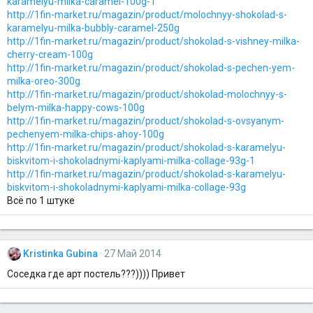
karamelyu-milka-caramel-100g-1
http://1fin-market.ru/magazin/product/molochnyy-shokolad-s-
karamelyu-milka-bubbly-caramel-250g
http://1fin-market.ru/magazin/product/shokolad-s-vishney-milka-
cherry-cream-100g
http://1fin-market.ru/magazin/product/shokolad-s-pechen-yem-
milka-oreo-300g
http://1fin-market.ru/magazin/product/shokolad-molochnyy-s-
belym-milka-happy-cows-100g
http://1fin-market.ru/magazin/product/shokolad-s-ovsyanym-
pechenyem-milka-chips-ahoy-100g
http://1fin-market.ru/magazin/product/shokolad-s-karamelyu-
biskvitom-i-shokoladnymi-kaplyami-milka-collage-93g-1
http://1fin-market.ru/magazin/product/shokolad-s-karamelyu-
biskvitom-i-shokoladnymi-kaplyami-milka-collage-93g
Всё по 1 штуке
Kristinka Gubina
27 Май 2014
Соседка где арт постель???)))) Привет