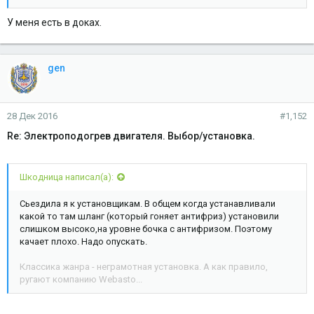
У меня есть в доках.
gen
28 Дек 2016
#1,152
Re: Электроподогрев двигателя. Выбор/установка.
Шкодница написал(а):
Сьездила я к установщикам. В общем когда устанавливали
какой то там шланг (который гоняет антифриз) установили
слишком высоко,на уровне бочка с антифризом. Поэтому
качает плохо. Надо опускать.
Классика жанра - неграмотная установка. А как правило,
ругают компанию Webasto...