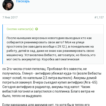
Пискарь
7 Янв 2017
#1,157
Снопик написал(а):
После нынешних морозных новогодних выходных кто как
собирается реанимировать свои авто? Моя на улице
простояла (не заводила вообще с 29.12.), в понедельник на
работу, детей в сад, даже не знаю как реанимировать свою
машиночку. Установлена Вебасто, автозапуск, но боюсь,что
мог сесть аккумулятор. Коробка автоматическая
со 2го числа стоял пепелац. Пробовал 4го завести, не
получилось. Глянул - антифриз убежал куда-то (возле Вебасты
хомут ослаб, по капельки 2,5 литра вытекло). Аккумы домой
погреться закинул. Вчера съездил купил антифриз (Ага -65).
Сегодня антифриз в радиатор, аккумы под капот. Часик
вебастой погонял и запустился с полпинка. Благо ветра не
было, тепло не выдувало.
Если зарядника для аккумов нет, то хотя бы в тепло его