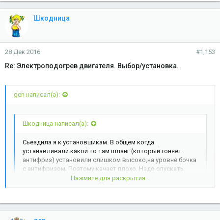
Шкодница
28 Дек 2016
#1,153
Re: Электроподогрев двигателя. Выбор/установка.
gen написал(а):
Шкодница написал(а):
Сьездила я к установщикам. В общем когда
устанавливали какой то там шланг (который гоняет
антифриз) установили слишком высоко,на уровне бочка
с антифризом. Поэтому качает плохо. Надо опускать.
Нажмите для раскрытия...
Классика жанра - неграмотная установка. А как правило,
ругают компанию Webasto...
Нажмите для раскрытия...