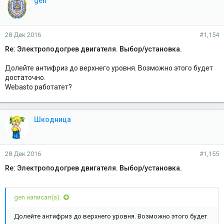
gen
Я ее не ругаю. Знаю у многих хорошо работает. Теперь надо
устранить,а установщик не отвечает.
28 Дек 2016
#1,154
Re: Электроподогрев двигателя. Выбор/установка.
Долейте антифриз до верхнего уровня. Возможно этого будет
достаточно.
Webasto работатет?
Шкодница
28 Дек 2016
#1,155
Re: Электроподогрев двигателя. Выбор/установка.
gen написал(а):
Долейте антифриз до верхнего уровня. Возможно этого будет