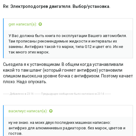
Re: Электроподогрев двигателя. Выбор/установка.
gen написал(а):
У Вас должна быть книга по эксплуатации Вашего автомобиля.
Там прописаны рекомендуемые жидкости и интервалы их
замены. Антифриз такой-то марки, типа G12 и цвет его. Их не
так много этих марок.
Сьездила я к установщикам. В общем когда устанавливали
какой то там шланг (который гоняет антифриз) установили
слишком высоко,на уровне бочка с антифризом. Поэтому качает
плохо. Надо опускать.
---------- Добавлено в 23:16 ---------- Предыдущее сообщение было написано в 23:14 ----------
василиус написал(а):
ну не знаю. на моих двух последних машинах написано:
антифриз для алюминиевых радиаторов. без марок, цветов и
гостов.