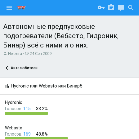
Автономные предпусковые
подогреватели (Вебасто, Гидроник,
Бинар) всё с ними и о них.
А
Д
Иволга
24 Сен 2009
в
а
т
т
Автолюбители
о
а
р
н
т
а
Hydronic или Webasto или Бинар5
е
ч
м
а
ы
л
Hydronic
а
Голосов:
115
33.2%
Webasto
Голосов:
169
48.8%