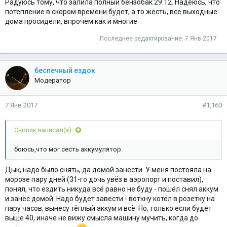
Радуюсь тому, что залила полный бензобак 29.12. Надеюсь, что
потепление в скором времени будет, а то жесть, все выходные
дома просидели, впрочем как и многие
Последнее редактирование:
7 Янв 2017
беспечный ездок
Модератор
7 Янв 2017
#1,160
Снопик написал(а):
боюсь,что мог сесть аккумулятор.
Дык, надо было снять, да домой занести. У меня постояла на
морозе пару дней (31-го дочь увёз в аэропорт и поставил),
понял, что ездить никуда всё равно не буду - пошёл снял аккум
и занёс домой. Надо будет завести - воткну котёл в розетку на
пару часов, вынесу тёплый аккум и всё. Но, только если будет
выше 40, иначе не вижу смысла машину мучить, когда до