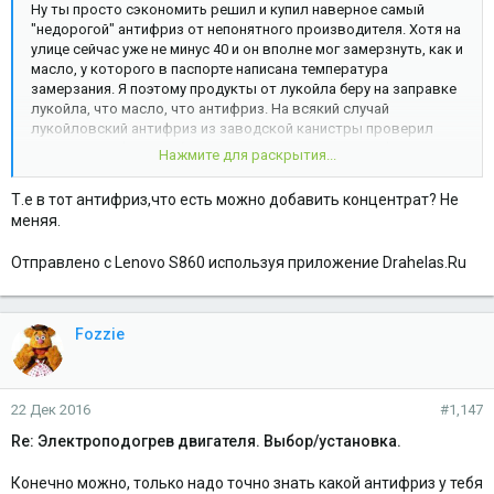
Ну ты просто сэкономить решил и купил наверное самый
"недорогой" антифриз от непонятного производителя. Хотя на
улице сейчас уже не минус 40 и он вполне мог замерзнуть, как и
масло, у которого в паспорте написана температура
замерзания. Я поэтому продукты от лукойла беру на заправке
лукойла, что масло, что антифриз. На всякий случай
лукойловский антифриз из заводской канистры проверил
ареометром (автомобильный со шкалой в градусах) - получил
Нажмите для раскрытия...
ровно минус 40. Добавил немного соответствующего
концентрата (чтобы минус 50 получилось) и залил в систему
Т.е в тот антифриз,что есть можно добавить концентрат? Не
охлаждения.
меняя.
Отправлено с Lenovo S860 используя приложение Drahelas.Ru
Fozzie
22 Дек 2016
#1,147
Re: Электроподогрев двигателя. Выбор/установка.
Конечно можно, только надо точно знать какой антифриз у тебя