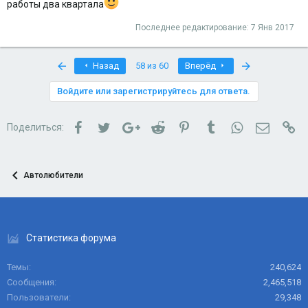
работы два квартала
Последнее редактирование:
7 Янв 2017
First
Last
Назад
58 из 60
Вперёд
Войдите или зарегистрируйтесь для ответа.
Facebook
Twitter
Google+
Reddit
Pinterest
Tumblr
WhatsApp
Электро
Сс
Поделиться:
Автолюбители
Статистика форума
Темы
240,624
Сообщения
2,465,518
Пользователи
29,348