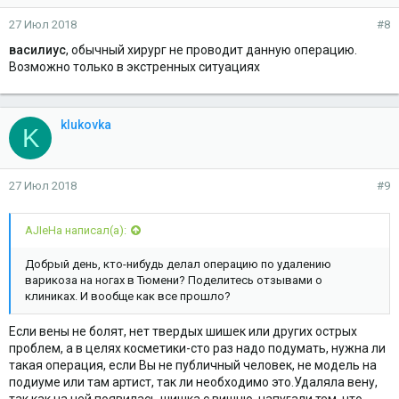
27 Июл 2018
#8
василиус
, обычный хирург не проводит данную операцию.
Возможно только в экстренных ситуациях
klukovka
K
27 Июл 2018
#9
AJIeHa написал(а):
Добрый день, кто-нибудь делал операцию по удалению
варикоза на ногах в Тюмени? Поделитесь отзывами о
клиниках. И вообще как все прошло?
Если вены не болят, нет твердых шишек или других острых
проблем, а в целях косметики-сто раз надо подумать, нужна ли
такая операция, если Вы не публичный человек, не модель на
подиуме или там артист, так ли необходимо это.Удаляла вену,