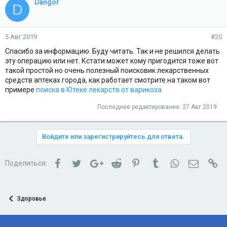
Dangor
D
5 Авг 2019
#20
Спасибо за информацию. Буду читать. Так и не решился делать
эту операцию или нет. Кстати может кому пригодится тоже вот
такой простой но очень полезный поисковик лекарственных
средств аптеках города, как работает смотрите на таком вот
примере
поиска в Ютеке лекарств от варикоза
Последнее редактирование:
27 Авг 2019
Войдите или зарегистрируйтесь для ответа.
Facebook
Twitter
Google+
Reddit
Pinterest
Tumblr
WhatsApp
Электро
Сс
Поделиться:
Здоровье