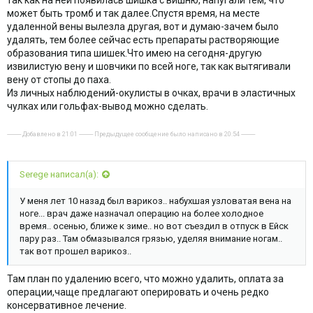
так как на ней появилась шишка с вишню, напугали тем, что
может быть тромб и так далее.Спустя время, на месте
удаленной вены вылезла другая, вот и думаю-зачем было
удалять, тем более сейчас есть препараты растворяющие
образования типа шишек.Что имею на сегодня-другую
извилистую вену и шовчики по всей ноге, так как вытягивали
вену от стопы до паха.
Из личных наблюдений-окулисты в очках, врачи в эластичных
чулках или гольфах-вывод можно сделать.
---------- Добавлено в 21:01 ---------- Предыдущее сообщение было написано в 20:54 ----------
Serege написал(а):
У меня лет 10 назад был варикоз.. набухшая узловатая вена на
ноге... врач даже назначал операцию на более холодное
время.. осенью, ближе к зиме.. но вот съездил в отпуск в Ейск
пару раз.. Там обмазывался грязью, уделяя внимание ногам..
так вот прошел варикоз..
Там план по удалению всего, что можно удалить, оплата за
операции,чаще предлагают оперировать и очень редко
консервативное лечение.