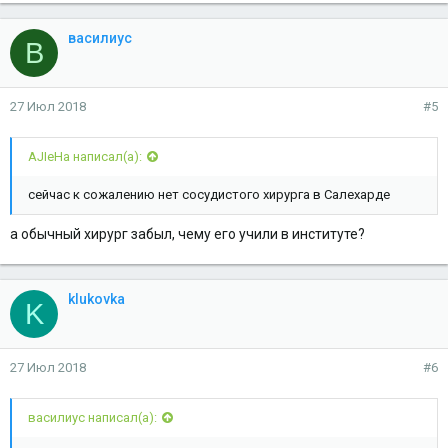
василиус
В
27 Июл 2018
#5
AJIeHa написал(а):
сейчас к сожалению нет сосудистого хирурга в Салехарде
а обычный хирург забыл, чему его учили в институте?
klukovka
K
27 Июл 2018
#6
василиус написал(а):