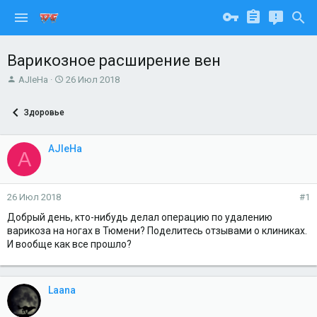
Варикозное расширение вен
А
Д
AJIeHa
26 Июл 2018
в
а
т
т
Здоровье
о
а
р
н
т
а
AJIeHa
A
е
ч
м
а
ы
л
а
26 Июл 2018
#1
Добрый день, кто-нибудь делал операцию по удалению
варикоза на ногах в Тюмени? Поделитесь отзывами о клиниках.
И вообще как все прошло?
Laana