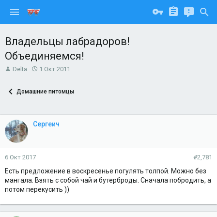
Владельцы лабрадоров!
Объединяемся!
А
Д
Delta
1 Окт 2011
в
а
т
т
Домашние питомцы
о
а
р
н
т
а
е
ч
Сергеич
м
а
ы
л
а
6 Окт 2017
#2,781
Есть предложение в воскресенье погулять толпой. Можно без
мангала. Взять с собой чай и бутерброды. Сначала побродить, а
потом перекусить ))