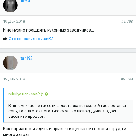
beka
а
т
и
и
19 Дек 2018
#2,793
:
И не нужно поощрять кухонных заводчиков....
С
Это понравилось
tani93
и
м
п
tani93
а
т
и
и
19 Дек 2018
#2,794
:
Nikulya написал(а):
В питомниках щенки есть, а доставка не везде. А где доставка
есть, то она стоит столько сколько щенок( думала вдрег
здесь кто продает.
Как вариант съездить и привезти щенка не составит труда и
много затрат