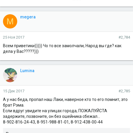
megera
M
25 Ноя 2017
#2,784
Всем приветики))))) Чо то все замолчали, Народ вы где? как
дела у Вас?????)))
Lumina
15 Дек 2017
#2,785
А у нас беда, пропал наш Лаки, наверное кто то его помнит, это
брат Рэма.
Если вдруг увидите на улицах города, ПОЖАЛУЙСТА
задержите, позвоните, он без ошейника сбежал...
8-902-816-24-43, 8-951-988-81-01, 8-912-438-00-44