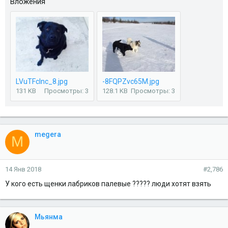
Вложения
LVuTFclnc_8.jpg
-8FQPZvc65M.jpg
131 KB
Просмотры: 3
128.1 KB
Просмотры: 3
megera
M
14 Янв 2018
#2,786
У кого есть щенки лабриков палевые ????? люди хотят взять
Мьянма