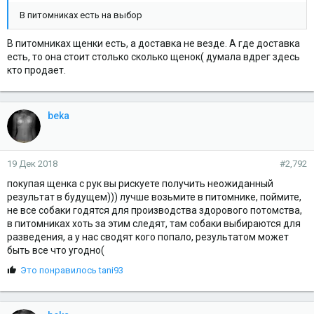
В питомниках есть на выбор
В питомниках щенки есть, а доставка не везде. А где доставка
есть, то она стоит столько сколько щенок( думала вдрег здесь
кто продает.
beka
19 Дек 2018
#2,792
покупая щенка с рук вы рискуете получить неожиданный
результат в будущем))) лучше возьмите в питомнике, поймите,
не все собаки годятся для производства здорового потомства,
в питомниках хоть за этим следят, там собаки выбираются для
разведения, а у нас сводят кого попало, результатом может
быть все что угодно(
С
Это понравилось
tani93
и
м
п