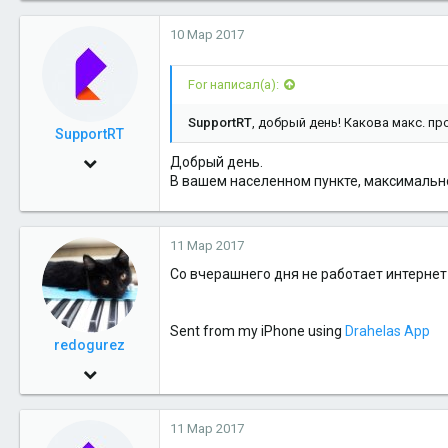
5
10 Мар 2017
0
1
For написал(а):
SupportRT
, добрый день! Какова макс. п
SupportRT
24 Июн 2013
Добрый день.
В вашем населенном пункте, максимальн
1,999
5
11 Мар 2017
38
Со вчерашнего дня не работает интернет
Sent from my iPhone using
Drahelas App
redogurez
21 Ноя 2012
129
11 Мар 2017
6