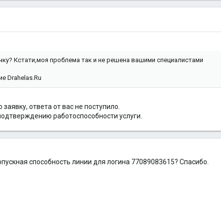
чку? Кстати,моя проблема так и не решена вашими специалистами
е Drahelas.Ru
заявку, ответа от вас не поступило.
подтверждению работоспособности услуги.
ропускная способность линии для логина 77089083615? Спасибо.