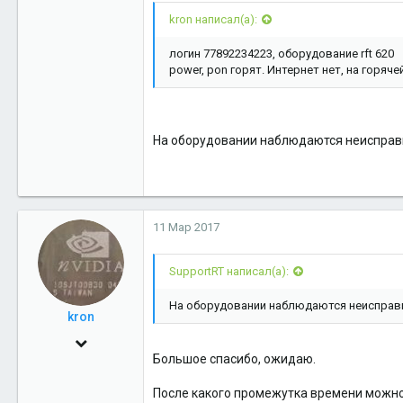
---------- Добавлено в 15:11 ---------- Предыдущее сообщение было на
kron написал(а):
логин 77892234223, оборудование rft 620
power, pon горят. Интернет нет, на горя
Тел 9224570732
Sent from my iPhone using
Drahelas App
На оборудовании наблюдаются неисправн
11 Мар 2017
SupportRT написал(а):
На оборудовании наблюдаются неисправн
kron
3 Ноя 2009
Большое спасибо, ожидаю.
919
0
После какого промежутка времени можно