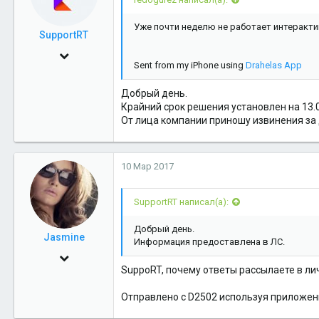
Уже почти неделю не работает интерактив
SupportRT
24 Июн 2013
Sent from my iPhone using
Drahelas App
1,999
Добрый день.
5
Крайний срок решения установлен на 13.0
38
От лица компании приношу извинения за
10 Мар 2017
SupportRT написал(а):
Добрый день.
Jasmine
Информация предоставлена в ЛС.
1 Дек 2012
SuppoRT, почему ответы рассылаете в ли
2,881
Отправлено с D2502 используя приложени
1
38