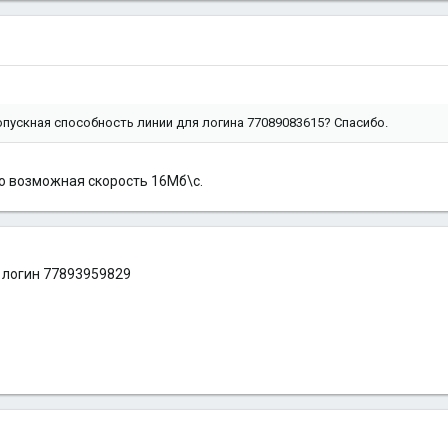
ропускная способность линии для логина 77089083615? Спасибо.
о возможная скорость 16Мб\с.
 логин 77893959829