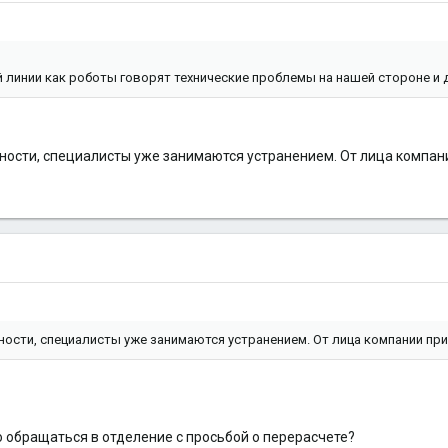
писано в 15:10 ----------
чей линии как роботы говорят технические проблемы на нашей стороне и 
ости, специалисты уже занимаются устранением. От лица компан
ости, специалисты уже занимаются устранением. От лица компании при
 обращаться в отделение с просьбой о перерасчете?