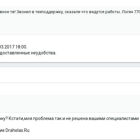
ное тв! Звонил в техподдержку, сказали что ведутся работы. Логин 77
3.2017 18:00.
 доставленные неудобства.
чку? Кстати,моя проблема так и не решена вашими специалистами
е Drahelas.Ru