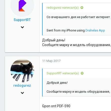
18
redogurez написал(а):
Со вчерашнего дня не работает интернет
SupportRT
24 Июн 2013
Sent from my iPhone using
Drahelas App
1,999
Добрый день!
5
Сообщите марку и модель оборудования, 
38
11 Мар 2017
SupportRT написал(а):
Добрый день!
redogurez
Сообщите марку и модель оборудования, 
21 Ноя 2012
129
Gpon ont PDF-590
6