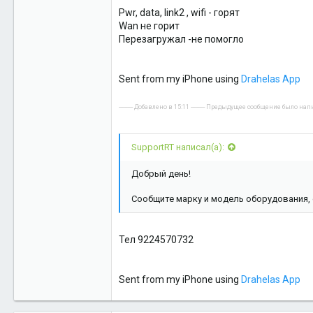
18
Pwr, data, link2 , wifi - горят
Wan не горит
Перезагружал -не помогло
Sent from my iPhone using
Drahelas App
---------- Добавлено в 15:11 ---------- Предыдущее сообщение было написа
SupportRT написал(а):
Добрый день!
Сообщите марку и модель оборудования, 
Тел 9224570732
Sent from my iPhone using
Drahelas App