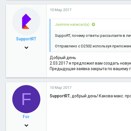
Салехард
10 Мар 2017
Jasmine написал(а):
SuppoRT, почему ответы рассылаете в ли
SupportRT
Отправлено с D2502 используя приложени
24 Июн 2013
1,999
Добрый день.
2.03.2017 я предложил вам создать новую 
5
Предыдущая заявка закрыта по вашему 
38
10 Мар 2017
F
SupportRT
, добрый день! Какова макс. п
For
3 Апр 2016