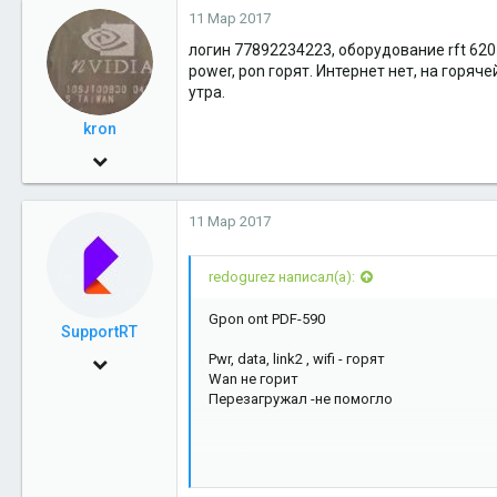
11 Мар 2017
логин 77892234223, оборудование rft 620
power, pon горят. Интернет нет, на горя
утра.
kron
3 Ноя 2009
919
11 Мар 2017
0
16
redogurez написал(а):
17
Gpon ont PDF-590
SupportRT
Pwr, data, link2 , wifi - горят
24 Июн 2013
Wan не горит
1,999
Перезагружал -не помогло
5
Sent from my iPhone using
Drahelas App
38