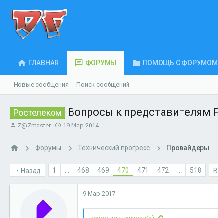
ГЛАВНАЯ
ФОРУМЫ
ПОМОЩЬ С ФОРУМОМ
Новые сообщения
Поиск сообщений
Вопросы к представителям 
Ростелеком
А
Д
Z@Zmaster
19 Мар 2014
в
а
т
т
Форумы
Технический прогресс
Провайдеры
о
а
р
н
т
а
1
...
468
469
470
471
472
...
518
Назад
В
е
ч
м
а
9 Мар 2017
ы
л
а
redogurez написал(а):