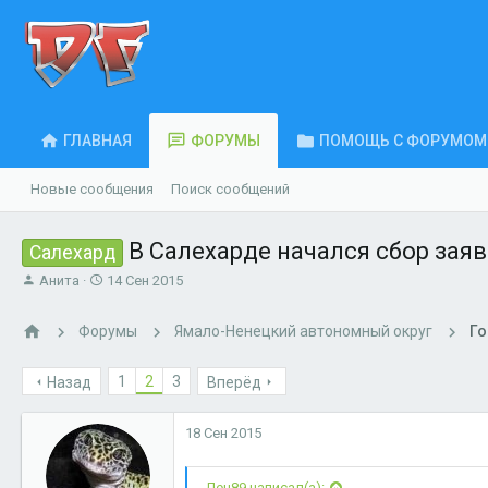
ГЛАВНАЯ
ФОРУМЫ
ПОМОЩЬ С ФОРУМОМ
Новые сообщения
Поиск сообщений
В Салехарде начался сбор заяв
Салехард
А
Д
Анита
14 Сен 2015
в
а
т
т
Форумы
Ямало-Ненецкий автономный округ
Го
о
а
р
н
т
а
1
2
3
Назад
Вперёд
е
ч
м
а
18 Сен 2015
ы
л
а
Ден89 написал(а):