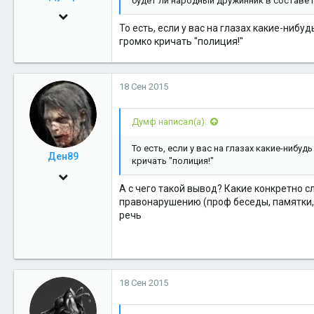
будет ли народный дружинник в составе 
3 Дек 2010
То есть, если у вас на глазах какие-ниб
962
громко кричать "полиция!"
0
16
18 Сен 2015
Салехард
Думф написал(а):
То есть, если у вас на глазах какие-нибу
Ден89
кричать "полиция!"
4 Дек 2009
А с чего такой вывод? Какие конкретно 
3,339
правонарушению (проф беседы, памятки, 
речь
0
36
18 Сен 2015