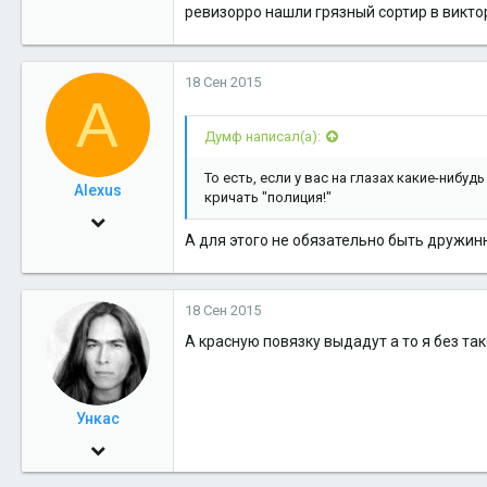
ревизорро нашли грязный сортир в викто
36
18 Сен 2015
A
Думф написал(а):
То есть, если у вас на глазах какие-нибу
Alexus
кричать "полиция!"
25 Авг 2009
А для этого не обязательно быть дружин
3,617
4
18 Сен 2015
38
А красную повязку выдадут а то я без так
48
Салехард-Омск
Ункас
17 Сен 2015
10