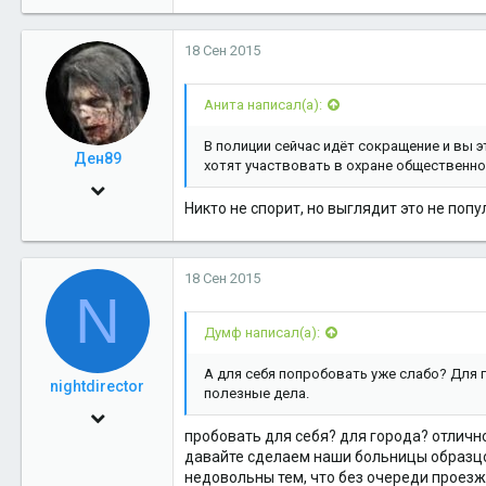
18 Сен 2015
Анита написал(а):
В полиции сейчас идёт сокращение и вы э
Ден89
хотят участвовать в охране общественног
4 Дек 2009
Никто не спорит, но выглядит это не поп
3,339
0
18 Сен 2015
36
N
Думф написал(а):
А для себя попробовать уже слабо? Для 
nightdirector
полезные дела.
18 Ноя 2009
пробовать для себя? для города? отлично
3,801
давайте сделаем наши больницы образцо
недовольны тем, что без очереди проезж
0