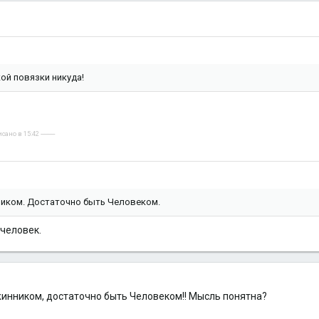
кой повязки никуда!
но в 15:42 ----------
ником. Достаточно быть Человеком.
 человек.
жинником, достаточно быть Человеком!! Мысль понятна?