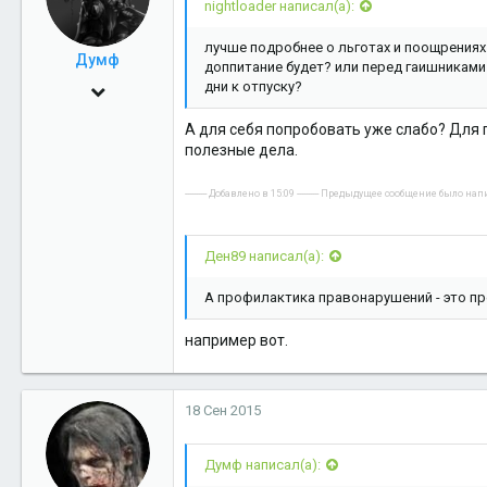
nightloader написал(а):
лучше подробнее о льготах и поощрениях
Думф
доппитание будет? или перед гаишниками
дни к отпуску?
3 Дек 2010
962
А для себя попробовать уже слабо? Для 
полезные дела.
0
16
---------- Добавлено в 15:09 ---------- Предыдущее сообщение было написа
Салехард
Ден89 написал(а):
А профилактика правонарушений - это пр
например вот.
18 Сен 2015
Думф написал(а):