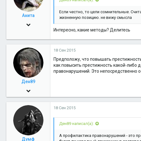
Если честно, то цели сомнительные. Счи
Анита
жизненную позицию. не вижу смысла
14 Дек 2010
Интересно, какие методы? Делитесь
399
0
18 Сен 2015
16
Предположу, что повышать престижность
как повысить престижность какой-либо д
правонарушений. Это непосредственно об
Ден89
4 Дек 2009
3,339
18 Сен 2015
0
36
Ден89 написал(а):
А профилактика правонарушений - это пр
Думф