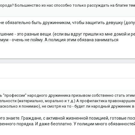
города? Большинство из нас способно только рассуждать на благие те
: не обязательно быть дружинником, чтобы защитить девушку (допу
ушение - это разные вещи. (если вы вдруг пришли ко мне домой и 
имум - очень не пойму. А полиция этим обязана заниматься
"профессии" народного дружинника призывом собственно стать этим д
льности (материально, морально и т.д.) А профилактика правонарушени
сколько я понимаю), не смотря на то - будет ли народный дружинник в
это знаете. Граждане, с активной жизненной позицией, готовые по
венного порядка. И даже бесплатно. У полиции много обязанностей,