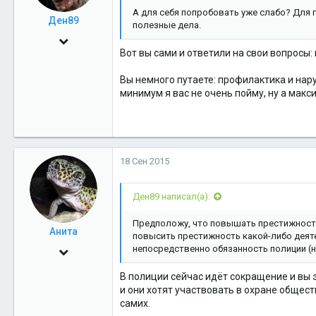
А для себя попробовать уже слабо? Для 
Ден89
полезные дела.
4 Дек 2009
Вот вы сами и ответили на свои вопросы
3,339
Вы немного путаете: профилактика и нар
0
минимум я вас не очень пойму, ну а макс
36
18 Сен 2015
Ден89 написал(а):
Предположу, что повышать престижность 
Анита
повысить престижность какой-либо деяте
непосредственно обязанность полиции (на
14 Дек 2010
399
В полиции сейчас идёт сокращение и вы 
и они хотят участвовать в охране общест
0
самих.
16