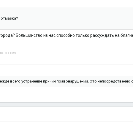
.
 отмазка?
города? Большинство из нас способно только рассуждать на благ
но в 15:08 ----------
ежде всего устранение причин правонарушений. Это непосредственно 