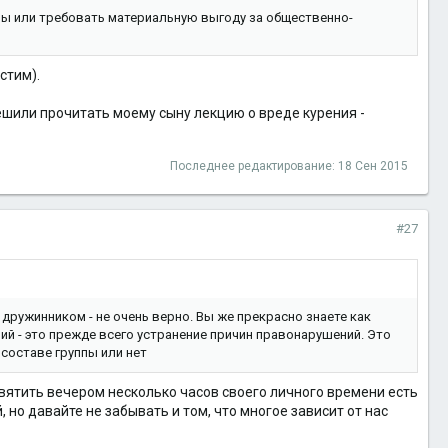
мы или требовать материальную выгоду за общественно-
стим).
решили прочитать моему сыну лекцию о вреде курения -
Последнее редактирование:
18 Сен 2015
#27
ружинником - не очень верно. Вы же прекрасно знаете как
й - это прежде всего устранение причин правонарушений. Это
 составе группы или нет
святить вечером несколько часов своего личного времени есть
 но давайте не забывать и том, что многое зависит от нас