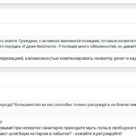
то знаете. Граждане, с активной жизненной позицией, готовые посвяти
о порядка. И даже бесплатно. У полиции много обязанностей, но давайте
уляризацией, а возможностью компенсировать нехватку денег и кад
города? Большинство из нас способно только рассуждать на благие те
!
выми! при нехватке санитарок приходите мыть полы в свободное 
ают шлагбаум на паром в лабытки? - езжайте и регулируйте!