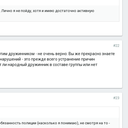
Лично я не пойду, хотя и имею достаточно активную
#22
им дружинником - не очень верно. Вы же прекрасно знаете
онарушений - это прежде всего устранение причин
т ли народный дружинник в составе группы или нет
#23
язанность полиции (насколько я понимаю), не смотря на то -