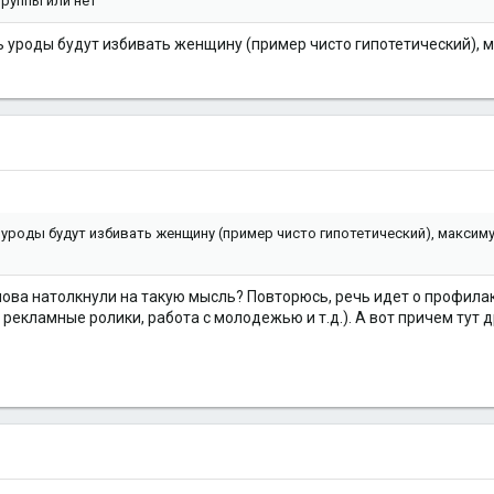
группы или нет
удь уроды будут избивать женщину (пример чисто гипотетический), м
дь уроды будут избивать женщину (пример чисто гипотетический), максим
слова натолкнули на такую мысль? Повторюсь, речь идет о профила
рекламные ролики, работа с молодежью и т.д.). А вот причем тут