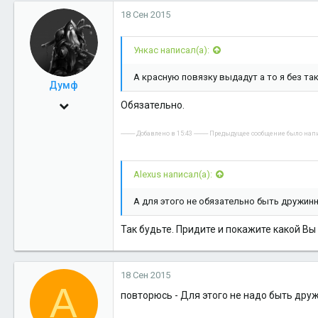
18 Сен 2015
0
1
Ункас написал(а):
А красную повязку выдадут а то я без та
Думф
3 Дек 2010
Обязательно.
962
---------- Добавлено в 15:43 ---------- Предыдущее сообщение было написа
0
16
Alexus написал(а):
Салехард
А для этого не обязательно быть дружин
Так будьте. Придите и покажите какой Вы
18 Сен 2015
A
повторюсь - Для этого не надо быть дру