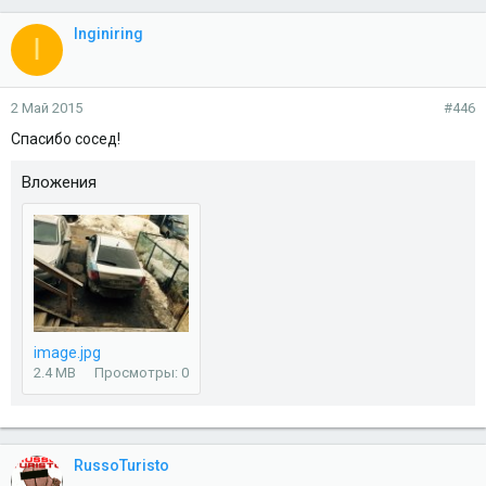
Inginiring
I
2 Май 2015
#446
Спасибо сосед!
Вложения
image.jpg
2.4 MB
Просмотры: 0
RussoTuristo