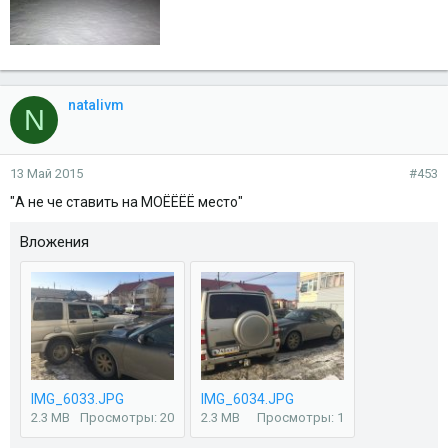
natalivm
N
13 Май 2015
#453
"А не че ставить на МОЁЁЁЁ место"
Вложения
IMG_6033.JPG
IMG_6034.JPG
2.3 MB
Просмотры: 20
2.3 MB
Просмотры: 1