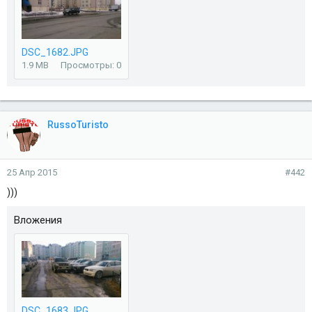
DSC_1682.JPG
1.9 MB
Просмотры: 0
RussoTuristo
25 Апр 2015
#442
)))
Вложения
DSC_1683.JPG