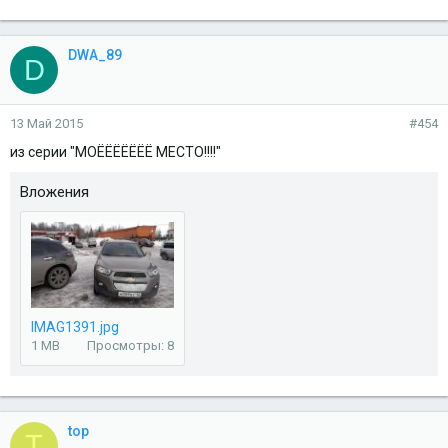
DWA_89
D
13 Май 2015
#454
из серии "МОЁЁЁЁЁЁЁ МЕСТО!!!!"
Вложения
IMAG1391.jpg
1 MB
Просмотры: 8
top
T