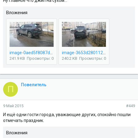
Ну главное что джип на сухом...
Вложения
image-0aed5f8087dca36b1be7b661d1b6a1f7b78cc33b00f77d88d3201d2c3ae7628d-V.jpg
image-3653d280112a7de08ceb39e935311c70708f2816445faf005eda6b4483df8993-V.jpg
241.9 KB
Просмотры: 0
240.2 KB
Просмотры: 0
Повелитель
П
9 Май 2015
#449
И ещё одни гости города, уважающие других, спокойно пошли
отмечать праздник.
Вложения