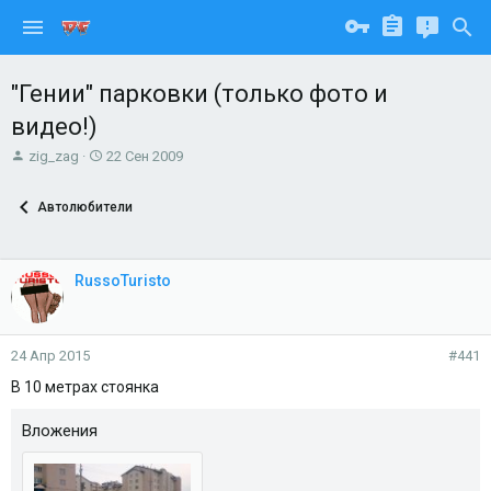
"Гении" парковки (только фото и
видео!)
А
Д
zig_zag
22 Сен 2009
в
а
т
т
Автолюбители
о
а
р
н
т
а
е
ч
RussoTuristo
м
а
ы
л
а
24 Апр 2015
#441
В 10 метрах стоянка
Вложения