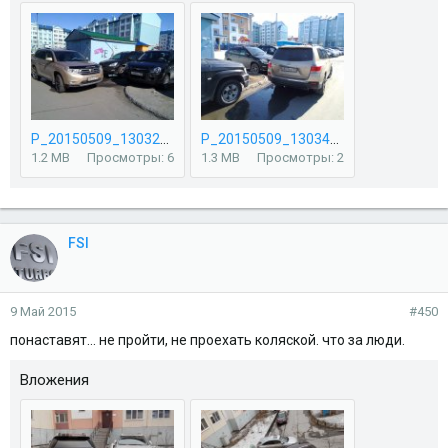
P_20150509_130322.jpg
P_20150509_130341.jpg
1.2 MB
Просмотры: 6
1.3 MB
Просмотры: 2
FSI
9 Май 2015
#450
понаставят... не пройти, не проехать коляской. что за люди.
Вложения