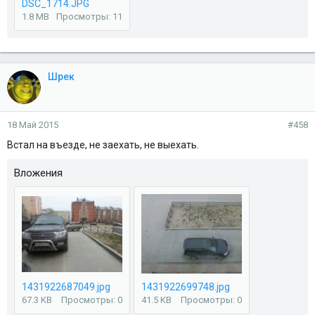
DSC_1714.JPG
1.8 MB
Просмотры: 11
Шрек
18 Май 2015
#458
Встал на въезде, не заехать, не выехать.
Вложения
1431922687049.jpg
1431922699748.jpg
67.3 KB
Просмотры: 0
41.5 KB
Просмотры: 0