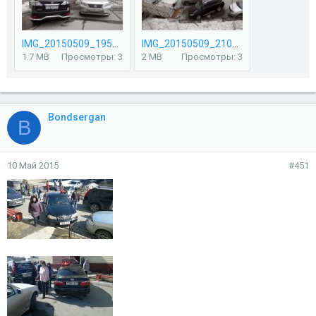
IMG_20150509_195818.jpg
IMG_20150509_210230.jpg
1.7 MB
Просмотры: 3
2 MB
Просмотры: 3
Bondsergan
B
10 Май 2015
#451