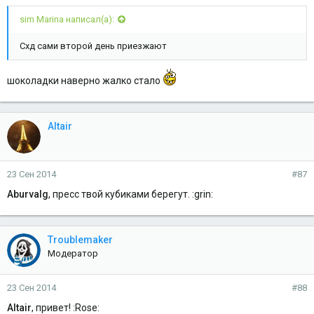
sim Marina написал(а):
Схд сами второй день приезжают
шоколадки наверно жалко стало
Altair
23 Сен 2014
#87
Aburvalg
, пресс твой кубиками берегут. :grin:
Troublemaker
Модератор
23 Сен 2014
#88
Altair
, привет! :Rose: