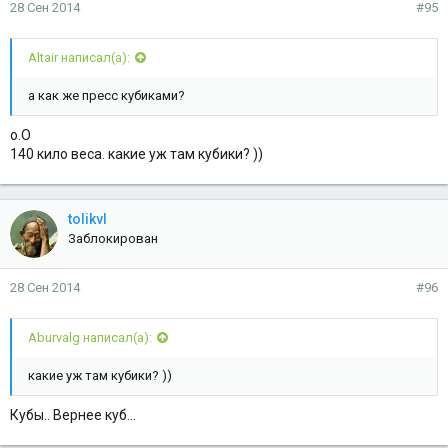
28 Сен 2014
#95
Altair написал(а):
а как же пресс кубиками?
о.О
140 кило веса. какие уж там кубики? ))
tolikvl
Заблокирован
28 Сен 2014
#96
Aburvalg написал(а):
какие уж там кубики? ))
Кубы.. Вернее куб...