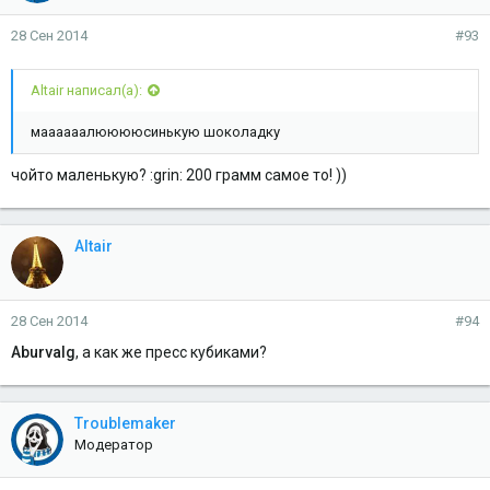
28 Сен 2014
#93
Altair написал(а):
маааааалююююсинькую шоколадку
чойто маленькую? :grin: 200 грамм самое то! ))
Altair
28 Сен 2014
#94
Aburvalg
, а как же пресс кубиками?
Troublemaker
Модератор