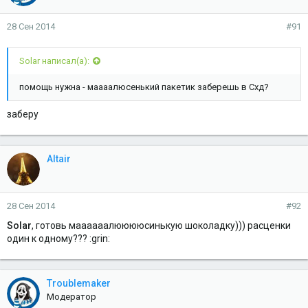
28 Сен 2014
#91
Solar написал(а):
помощь нужна - маааалюсенький пакетик заберешь в Схд?
заберу
Altair
28 Сен 2014
#92
Solar
, готовь маааааалююююсинькую шоколадку))) расценки
один к одному??? :grin:
Troublemaker
Модератор