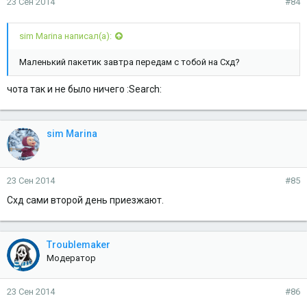
23 Сен 2014
#84
sim Marina написал(а):
Маленький пакетик завтра передам с тобой на Схд?
чота так и не было ничего :Search:
sim Marina
23 Сен 2014
#85
Схд сами второй день приезжают.
Troublemaker
Модератор
23 Сен 2014
#86