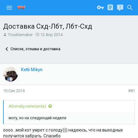
Доставка Схд-Лбт, Лбт-Схд
А
Д
Troublemaker
12 Апр 2014
в
а
т
т
Список, отзывы и доставка
о
а
р
н
т
а
е
ч
Ketti Mikyn
м
а
ы
л
а
10 Сен 2014
#81
Aburvalg написал(а):
могу, но на следующей неделе
оооо...мой кот умрет с голоду))) надеюсь, что на выходных
получится забрать. Спасибо