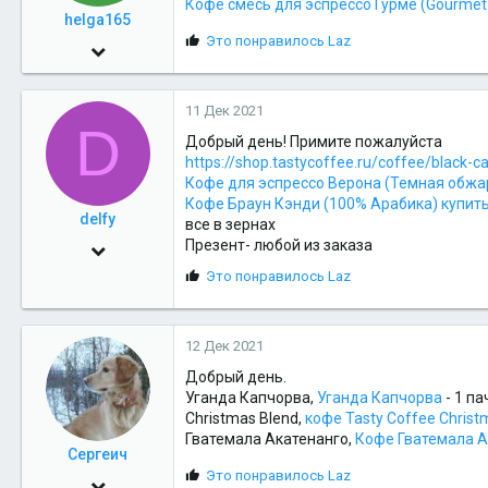
Кофе смесь для эспрессо Гурме (Gourmet 
helga165
С
Это понравилось
Laz
4 Авг 2015
и
85
м
п
11 Дек 2021
32
а
D
т
Добрый день! Примите пожалуйста
18
и
https://shop.tastycoffee.ru/coffee/black-c
и
Кофе для эспрессо Верона (Темная обжа
:
Кофе Браун Кэнди (100% Арабика) купит
delfy
все в зернах
Презент- любой из заказа
4 Мар 2012
С
Это понравилось
Laz
206
и
22
м
п
18
12 Дек 2021
а
т
Добрый день.
и
Уганда Капчорва,
Уганда Капчорва
- 1 па
и
Christmas Blend,
кофе Tasty Coffee Christ
:
Гватемала Акатенанго,
Кофе Гватемала А
Сергеич
С
Это понравилось
Laz
5 Окт 2011