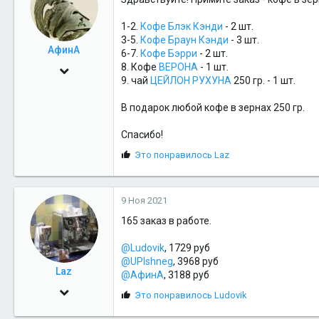
28
и
Салехард
и
1-2.
Кофе Блэк Кэнди
- 2 шт.
:
3-5.
Кофе Браун Кэнди
- 3 шт.
АфинА
6-7.
Кофе
Бэрри
- 2 шт.
8. Кофе
ВЕРОНА
- 1 шт.
28 Апр 2010
9. чай
ЦЕЙЛОН РУХУНА
250 гр. - 1 шт.
12
В подарок любой кофе в зернах 250 гр.
7
3
Спасибо!
С
Это понравилось
Laz
и
м
п
9 Ноя 2021
а
т
165 заказ в работе.
и
и
@Ludovik
, 1729 руб
:
@UPIshneg
, 3968 руб
Laz
@АфинА
, 3188 руб
10 Ноя 2009
С
Это понравилось
Ludovik
и
6,037