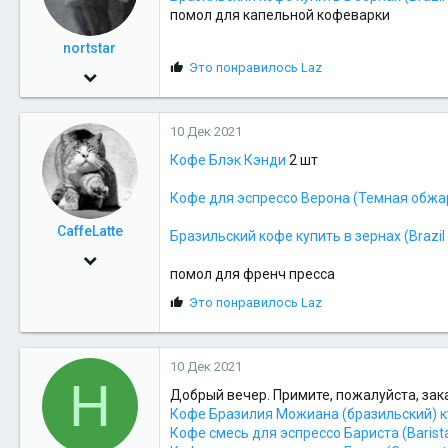
и
помол для капельной кофеварки
:
nortstar
С
Это понравилось
Laz
8 Фев 2012
и
157
м
п
10 Дек 2021
18
а
т
Кофе Блэк Кэнди
2 шт
18
и
Салехард
и
Кофе для эспрессо Верона (Темная обжа
:
CaffeLatte
Бразильский кофе купить в зернах (Brazil
21 Июл 2010
помол для френч пресса
534
С
Это понравилось
Laz
39
и
м
28
п
10 Дек 2021
а
H
т
Добрый вечер. Примите, пожалуйста, зака
и
Кофе Бразилия Можиана (бразильский) куп
и
Кофе смесь для эспрессо Бариста (Barista
: