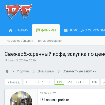
ГЛАВНАЯ
ФОРУМЫ
ПОМОЩЬ С ФОРУМОМ
Новые сообщения
Поиск сообщений
Свежеобжаренный кофе, закупка по цен
А
Д
Laz
27 Авг 2016
в
а
т
т
Форумы
Домашний
Совместные закупки
о
а
р
н
т
а
1
...
117
118
119
120
121
...
126
Назад
В
е
ч
м
а
13 Окт 2021
ы
л
а
164 заказ в работе.