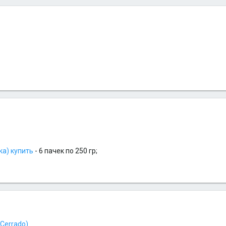
а) купить
- 6 пачек по 250 гр;
 Cerrado)