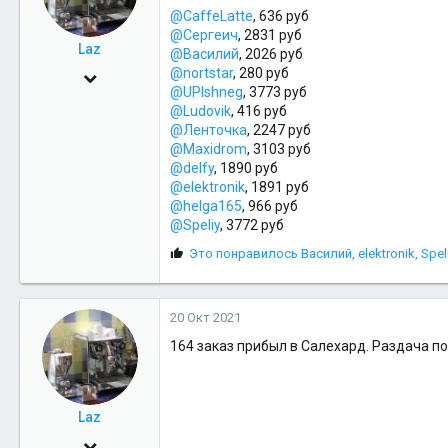
@CaffeLatte
, 636 руб
@Сергеич
, 2831 руб
Laz
@Василий
, 2026 руб
@nortstar
, 280 руб
10 Ноя 2009
@UPIshneg
, 3773 руб
6,037
@Ludovik
, 416 руб
@Ленточка
, 2247 руб
319
@Maxidrom
, 3103 руб
83
@delfy
, 1890 руб
@elektronik
, 1891 руб
Салехард
@helga165
, 966 руб
@Speliy
, 3772 руб
С
Это понравилось
Василий
,
elektronik
,
Spel
и
м
п
20 Окт 2021
а
т
164 заказ прибыл в Салехард. Раздача п
и
и
:
Laz
10 Ноя 2009