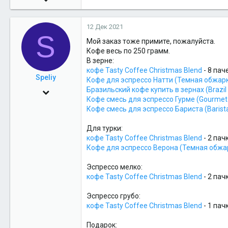
и
3,018
м
п
12 Дек 2021
26
а
S
т
Мой заказ тоже примите, пожалуйста.
48
и
Кофе весь по 250 грамм.
и
В зерне:
:
кофе Tasty Coffee Christmas Blend
- 8 пач
Speliy
Кофе для эспрессо Натти (Темная обжарк
Бразильский кофе купить в зернах (Brazil
4 Янв 2012
Кофе смесь для эспрессо Гурме (Gourmet 
37
Кофе смесь для эспрессо Бариста (Barist
21
Для турки:
8
кофе Tasty Coffee Christmas Blend
- 2 пач
Кофе для эспрессо Верона (Темная обжа
Лабытнанги
Эспрессо мелко:
кофе Tasty Coffee Christmas Blend
- 2 пач
Эспрессо грубо:
кофе Tasty Coffee Christmas Blend
- 1 пач
Подарок: