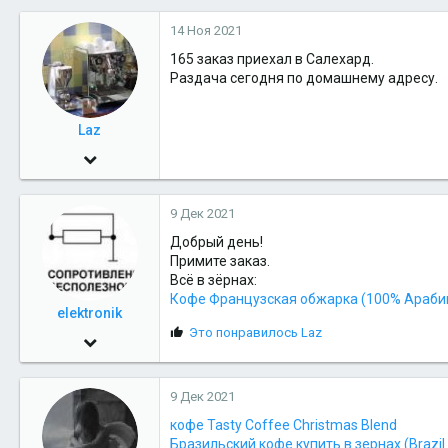
м
319
п
14 Ноя 2021
а
83
т
165 заказ приехал в Салехард.
и
Салехард
Раздача сегодня по домашнему адресу.
и
:
Laz
10 Ноя 2009
6,037
9 Дек 2021
319
Добрый день!
83
Примите заказ.
Салехард
Всё в зёрнах:
Кофе Французская обжарка (100% Арабик
elektronik
С
Это понравилось
Laz
15 Фев 2010
и
156
м
п
9 Дек 2021
20
а
т
кофе Tasty Coffee Christmas Blend
18
и
Бразильский кофе купить в зернах (Brazil