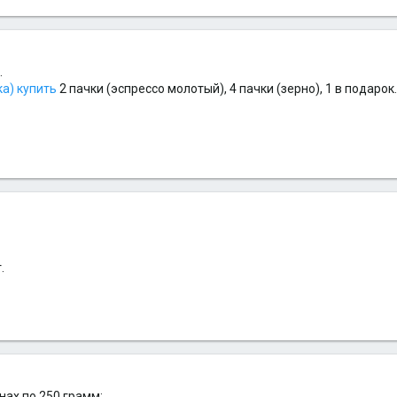
.
а) купить
2 пачки (эспрессо молотый), 4 пачки (зерно), 1 в подарок
.
нах по 250 грамм: