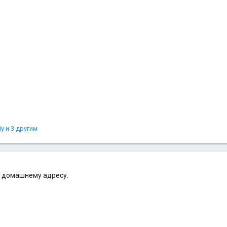
iy
и 3 другим
о домашнему адресу.