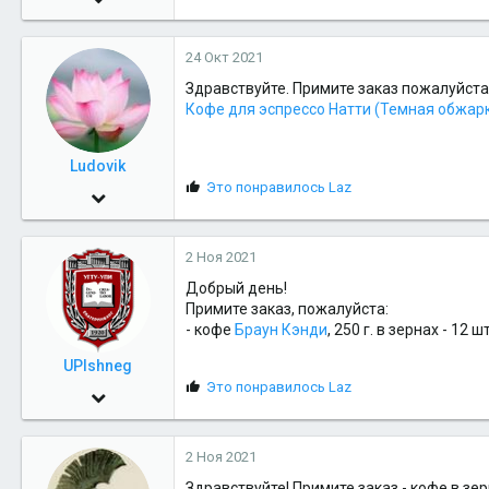
6,037
24 Окт 2021
319
Здравствуйте. Примите заказ пожалуйста
83
Кофе для эспрессо Натти (Темная обжарк
Салехард
Ludovik
С
Это понравилось
Laz
2 Сен 2013
и
65
м
п
2 Ноя 2021
29
а
т
Добрый день!
18
и
Примите заказ, пожалуйста:
и
- кофе
Браун Кэнди
, 250 г. в зернах - 12 шт
:
UPIshneg
С
Это понравилось
Laz
20 Окт 2009
и
726
м
п
2 Ноя 2021
28
а
т
Здравствуйте! Примите заказ - кофе в зер