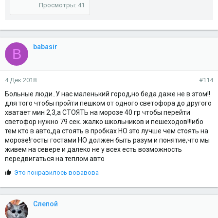
Просмотры: 41
babasir
B
4 Дек 2018
#114
Больные люди..У нас маленький город,но беда даже не в этом!!
для того чтобы пройти пешком от одного светофора до другого
хватает мин 2,3,а СТОЯТЬ на морозе 40 гр чтобы перейти
светофор нужно 79 сек..жалко школьников и пешеходов!!!ибо
тем кто в авто,да стоять в пробках НО это лучше чем стоять на
морозе!госты гостами НО должен быть разум и понятие,что мы
живем на севере и далеко не у всех есть возможность
передвигаться на теплом авто
С
Это понравилось
вовавова
и
м
п
Слепой
а
т