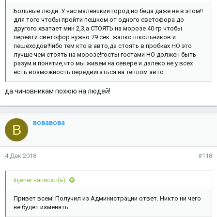
Больные люди..У нас маленький город,но беда даже не в этом!!
для того чтобы пройти пешком от одного светофора до
другого хватает мин 2,3,а СТОЯТЬ на морозе 40 гр чтобы
перейти светофор нужно 79 сек..жалко школьников и
пешеходов!!!ибо тем кто в авто,да стоять в пробках НО это
лучше чем стоять на морозе!госты гостами НО должен быть
разум и понятие,что мы живем на севере и далеко не у всех
есть возможность передвигаться на теплом авто
да чиновникам похюю на людей!
вовавова
В
4 Дек 2018
#118
Injener написал(а):
Привет всем! Получил из Администрации ответ. Никто ни чего
не будет изменять.