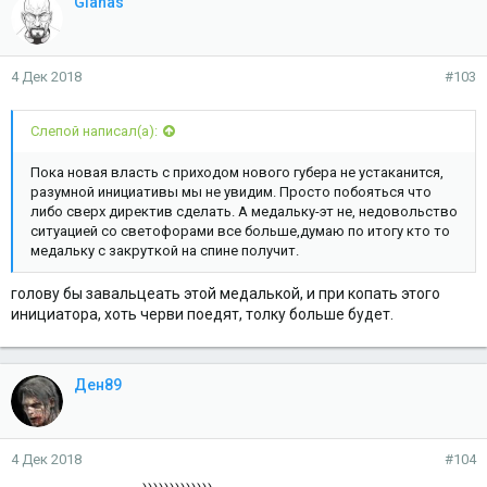
Glanas
4 Дек 2018
#103
Слепой написал(а):
Пока новая власть с приходом нового губера не устаканится,
разумной инициативы мы не увидим. Просто побояться что
либо сверх директив сделать. А медальку-эт не, недовольство
ситуацией со светофорами все больше,думаю по итогу кто то
медальку с закруткой на спине получит.
голову бы завальцеать этой медалькой, и при копать этого
инициатора, хоть черви поедят, толку больше будет.
Ден89
4 Дек 2018
#104