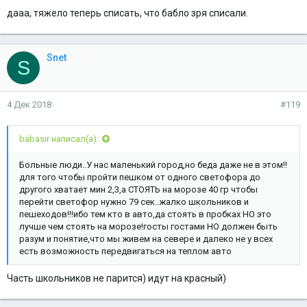
дааа, тяжело теперь списать, что бабло зря списали.
Snet
S
4 Дек 2018
#119
babasir написал(а):
Больные люди..У нас маленький город,но беда даже не в этом!!
для того чтобы пройти пешком от одного светофора до
другого хватает мин 2,3,а СТОЯТЬ на морозе 40 гр чтобы
перейти светофор нужно 79 сек..жалко школьников и
пешеходов!!!ибо тем кто в авто,да стоять в пробках НО это
лучше чем стоять на морозе!госты гостами НО должен быть
разум и понятие,что мы живем на севере и далеко не у всех
есть возможность передвигаться на теплом авто
Часть школьников не парится) идут на красный)