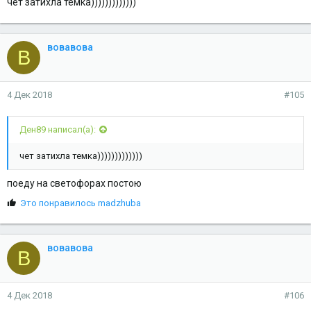
чет затихла темка)))))))))))))
вовавова
В
4 Дек 2018
#105
Ден89 написал(а):
чет затихла темка)))))))))))))
поеду на светофорах постою
С
Это понравилось
madzhuba
и
м
п
вовавова
В
а
т
и
и
4 Дек 2018
#106
: