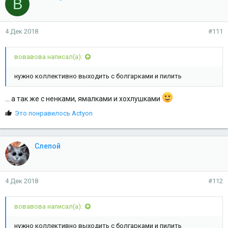
В
4 Дек 2018
#111
вовавова написал(а):
нужно коллективно выходить с болгарками и пилить
... а так же с ненками, ямалками и хохлушками
С
Это понравилось
Actyon
и
м
п
Слепой
а
т
и
и
4 Дек 2018
#112
:
вовавова написал(а):
нужно коллективно выходить с болгарками и пилить