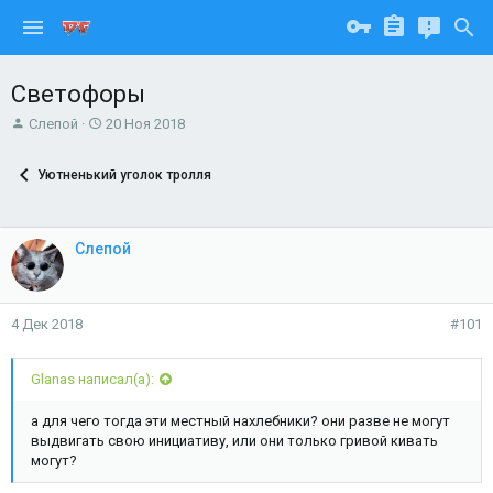
Светофоры
А
Д
Слепой
20 Ноя 2018
в
а
т
т
Уютненький уголок тролля
о
а
р
н
т
а
е
ч
Слепой
м
а
ы
л
а
4 Дек 2018
#101
Glanas написал(а):
а для чего тогда эти местный нахлебники? они разве не могут
выдвигать свою инициативу, или они только гривой кивать
могут?