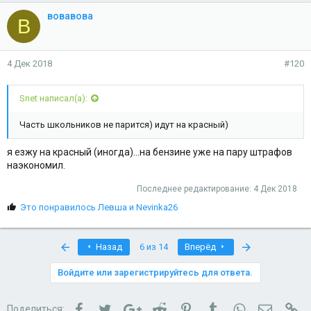
вовавова
В
4 Дек 2018
#120
Snet написал(а):
Часть школьников не парится) идут на красный)
я езжу на красный (иногда)...на бензине уже на пару штрафов
наэкономил.
Последнее редактирование:
4 Дек 2018
С
Это понравилось
Левша
и
Nevinka26
и
м
п
First
Last
Назад
6 из 14
Вперёд
а
т
Войдите или зарегистрируйтесь для ответа.
и
и
:
Facebook
Twitter
Google+
Reddit
Pinterest
Tumblr
WhatsApp
Электро
Сс
Поделиться: