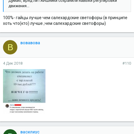
Думаю, вряд ли ГАИшники сохранили навыки регулировки
движения...
100%- гайцы лучше чем салехардские светофоры (в принципе
хоть что(кто) лучше ,чем салехардские светофоры)
вовавова
В
4 Дек 2018
#110
василиус