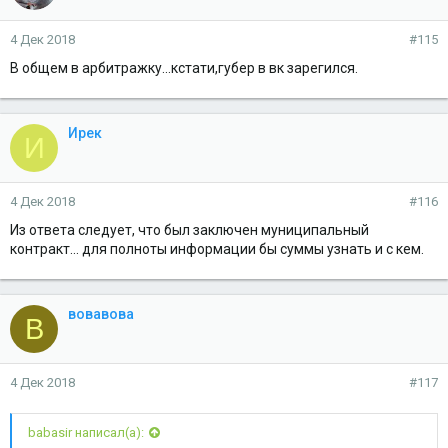
и
и
4 Дек 2018
#115
:
В общем в арбитражку...кстати,губер в вк зарегился.
Ирек
И
4 Дек 2018
#116
Из ответа следует, что был заключен муниципальный
контракт... для полноты информации бы суммы узнать и с кем.
вовавова
В
4 Дек 2018
#117
babasir написал(а):