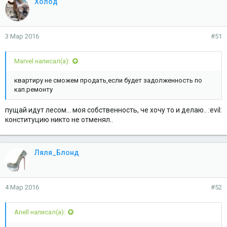
Холод
3. Обязанность по уплате взносов на капитальный ремонт
возникает у собственников помещений в многоквартирном
доме по истечении восьми календарных месяцев, если более
ранний срок не установлен законом субъекта Российской
3 Мар 2016
#51
Федерации, начиная с месяца, следующего за месяцем, в
котором была официально опубликована утвержденная
Marvel написал(а):
региональная программа капитального ремонта, в которую
включен этот многоквартирный дом, за исключением случая,
квартиру не сможем продать,если будет задолженность по
установленного частью 5.1 статьи 170 настоящего Кодекса.
кап.ремонту
(в ред. Федеральных законов от 28.12.2013 N 417-ФЗ, от
29.06.2015 N 176-ФЗ)
(см. текст в предыдущей редакции)
пущай идут лесом... моя собственность, че хочу то и делаю.. :evil:
конституцию никто не отменял..
ЖК РФ, Статья 170. Фонд капитального ремонта и способы
формирования данного фонда
Ляля_Блонд
1. Взносы на капитальный ремонт, уплаченные
собственниками помещений в многоквартирном доме, пени,
уплаченные собственниками таких помещений в связи с
ненадлежащим исполнением ими обязанности по уплате
4 Мар 2016
#52
взносов на капитальный ремонт, проценты, начисленные за
пользование денежными средствами, находящимися на
специальном счете, образуют фонд капитального ремонта.
Anell написал(а):
(в ред. Федерального закона от 29.06.2015 N 176-ФЗ)