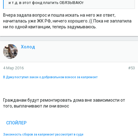
(см. текст в предыдущей редакции)
и т.д. в этот фонд платить ОБЯЗЫВАЮт
2. Размер фонда капитального ремонта исчисляется как сумма
указанных в части 1 настоящей статьи поступлений в фонд за
Вчера задала вопрос и пошла искать на него же ответ,
вычетом сумм, перечисленных за счет средств фонда
начиталась уже ЖК РФ, ничего хорошего..(( Пока не заплатила
капитального ремонта в оплату стоимости оказанных услуг и
ни по одной квитанции, теперь задумываюсь.
(или) выполненных работ по капитальному ремонту общего
имущества в многоквартирном доме и авансов за указанные
услуги и (или) работы.
3. Собственники помещений в многоквартирном доме вправе
Холод
выбрать один из следующих способов формирования фонда
капитального ремонта:
1) перечисление взносов на капитальный ремонт на
специальный счет в целях формирования фонда капитального
4 Мар 2016
#53
ремонта в виде денежных средств, находящихся на
В Думу поступил закон о добровольном
взносе за капремонт
специальном счете (далее - формирование фонда
капитального ремонта на специальном счете);
2) перечисление взносов на капитальный ремонт на счет
регионального оператора в целях формирования фонда
Гражданам будут ремонтировать дома вне зависимости от
капитального ремонта в виде обязательственных прав
собственников помещений в многоквартирном доме в
того, выплачивают ли они взнос
отношении регионального оператора (далее - формирование
фонда капитального ремонта на счете регионального
оператора).
СПОЙЛЕР
Законность сборов за капремонт рассмотрят в
суде