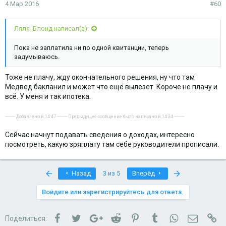
4 Мар 2016
#60
Ляля_Блонд написал(а):
Пока не заплатила ни по одной квитанции, теперь
задумываюсь.
Тоже не плачу, жду окончательного решения, ну что там
Медвед бакланил и может что ещё вылезет. Короче не плачу и
всё. У меня и так ипотека.
---------- Добавлено в 14:47 ---------- Предыдущее сообщение было написано в 14:34 ----------
Сейчас начнут подавать сведения о доходах, интересно
посмотреть, какую зряплату там себе руководители прописали.
First
Last
Назад
3 из 5
Вперёд
Войдите или зарегистрируйтесь для ответа.
Facebook
Twitter
Google+
Reddit
Pinterest
Tumblr
WhatsApp
Электро
Сс
Поделиться: