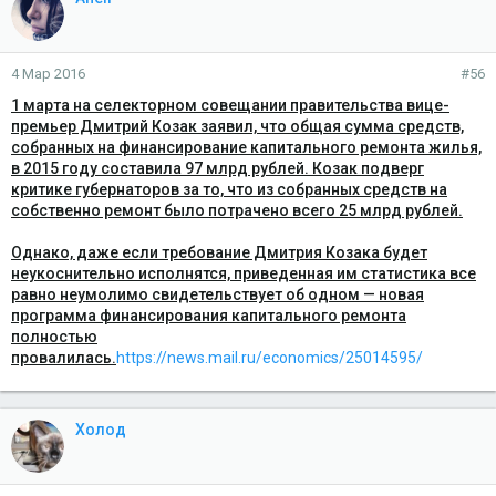
4 Мар 2016
#56
1 марта на селекторном совещании правительства вице-
премьер Дмитрий Козак заявил, что общая сумма средств,
собранных на финансирование капитального ремонта жилья,
в 2015 году составила 97 млрд рублей. Козак подверг
критике губернаторов за то, что из собранных средств на
собственно ремонт было потрачено всего 25 млрд рублей.
Однако, даже если требование Дмитрия Козака будет
неукоснительно исполнятся, приведенная им статистика все
равно неумолимо свидетельствует об одном — новая
программа финансирования капитального ремонта
полностью
провалилась.
https://news.mail.ru/economics/25014595/
Холод