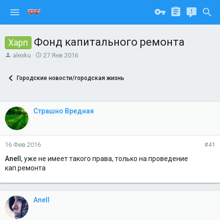
Фонд капитального ремонта
Харп
А
Д
alexku
27 Янв 2016
в
а
т
т
Городские новости/городская жизнь
о
а
р
н
т
а
е
ч
Страшно Вредная
м
а
ы
л
а
16 Фев 2016
#41
Anell
, уже не имеет такого права, только на проведение
кап.ремонта
Anell