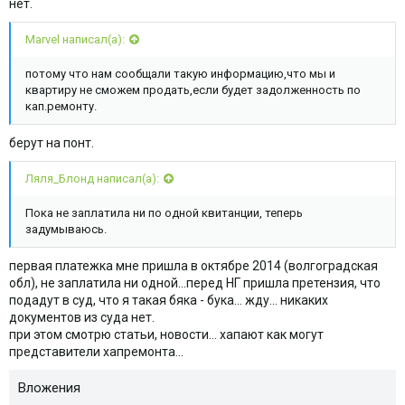
нет.
Marvel написал(а):
потому что нам сообщали такую информацию,что мы и
квартиру не сможем продать,если будет задолженность по
кап.ремонту.
берут на понт.
Ляля_Блонд написал(а):
Пока не заплатила ни по одной квитанции, теперь
задумываюсь.
первая платежка мне пришла в октябре 2014 (волгоградская
обл), не заплатила ни одной...перед НГ пришла претензия, что
подадут в суд, что я такая бяка - бука... жду... никаких
документов из суда нет.
при этом смотрю статьи, новости... хапают как могут
представители хапремонта...
Вложения