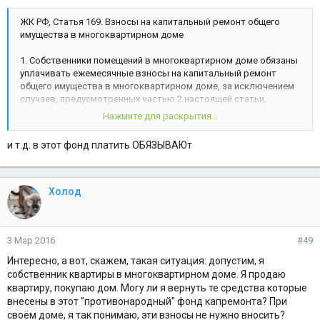
ЖК РФ, Статья 169. Взносы на капитальный ремонт общего
имущества в многоквартирном доме
1. Собственники помещений в многоквартирном доме обязаны
уплачивать ежемесячные взносы на капитальный ремонт
общего имущества в многоквартирном доме, за исключением
случаев, предусмотренных частью 2 настоящей статьи,
частью 8 статьи 170 и частью 4 статьи 181 настоящего
Нажмите для раскрытия...
Кодекса, в размере, установленном в соответствии с частью
8.1 статьи 156 настоящего Кодекса, или, если
и т.д. в этот фонд платить ОБЯЗЫВАЮт
соответствующее решение принято общим собранием
собственников помещений в многоквартирном доме, в
большем размере.
2. Взносы на капитальный ремонт не уплачиваются
Холод
собственниками помещений в многоквартирном доме,
признанном в установленном Правительством Российской
Федерации порядке аварийным и подлежащим сносу, а также в
3 Мар 2016
#49
случае принятия исполнительным органом государственной
власти или органом местного самоуправления решений об
Интересно, а вот, скажем, такая ситуация: допустим, я
изъятии для государственных или муниципальных нужд
собственник квартиры в многоквартирном доме. Я продаю
земельного участка, на котором расположен этот
квартиру, покупаю дом. Могу ли я вернуть те средства которые
многоквартирный дом, и об изъятии каждого жилого
внесены в этот "противонародный" фонд капремонта? При
помещения в этом многоквартирном доме, за исключением
своём доме, я так понимаю, эти взносы не нужно вносить?
жилых помещений, принадлежащих на праве собственности