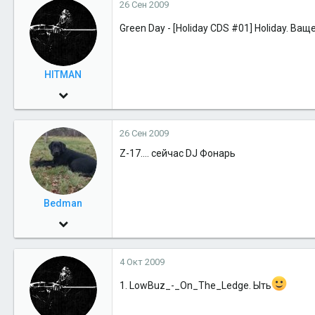
26 Сен 2009
1
38
Green Day - [Holiday CDS #01] Holiday. Ващ
37
HITMAN
5 Июн 2007
2,328
26 Сен 2009
1
Z-17.... сейчас DJ Фонарь
38
37
Bedman
30 Май 2009
2,520
4 Окт 2009
0
36
1. LowBuz_-_On_The_Ledge. Ыть
Евпатория, Крым