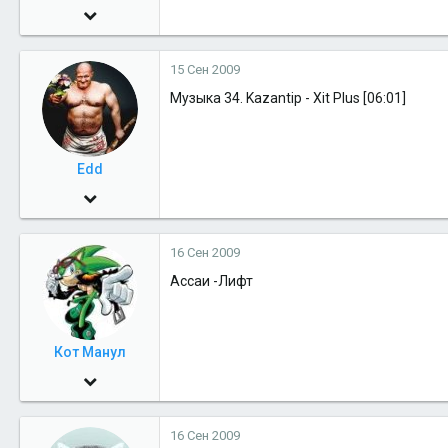
21 Окт 2005
12,822
15 Сен 2009
1
Музыка 34. Kazantip - Xit Plus [06:01]
38
51
nord-nord-east
Edd
30 Май 2009
1,530
16 Сен 2009
0
Ассаи -Лифт
36
45
Москва
Кот Манул
15 Сен 2009
68
16 Сен 2009
0