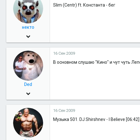
Slim (Centr) ft. Константа - бег
6
некто
2 Июн 2009
724
16 Сен 2009
0
В основном слушаю "Кино" и чут чуть Леп
16
Ded
5 Июн 2009
799
16 Сен 2009
0
Музыка 501. DJ Shirshnev - I Believe [06:42]
16
50
Питер)