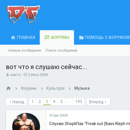
ГЛАВНАЯ
ФОРУМЫ
ПОМОЩЬ С ФОРУМОМ
Новые сообщения
Поиск сообщений
вот что я слушаю сейчас...
А
Д
некто
2 Июн 2009
в
а
т
т
Форумы
Культура
Музыка
о
а
р
н
т
а
1
2
3
4
5
...
193
Назад
Вперёд
е
ч
м
а
9 Сен 2009
ы
л
а
Слухаю Shopliftas "Freak out (Bass Kleph m