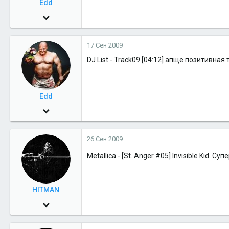
Edd
www.drahelas.ru
30 Май 2009
1,530
17 Сен 2009
0
DJ List - Track09 [04:12] апще позитивная т
36
45
Москва
Edd
30 Май 2009
1,530
26 Сен 2009
0
36
Metallica - [St. Anger #05] Invisible Kid. Суп
45
Москва
HITMAN
5 Июн 2007
2,328