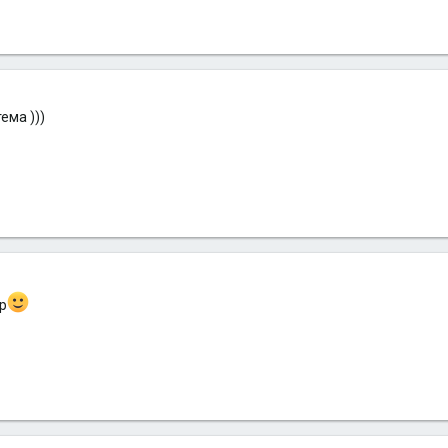
ема )))
ер