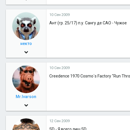
12,822
10 Сен 2009
1
Ант (гр. 25/17) п.у. Сангу де САО - Чужое
38
51
nord-nord-east
некто
2 Июн 2009
724
10 Сен 2009
0
Creedence 1970 Cosmo`s Factory "Run Thro
16
Mr.Ivarson
21 Окт 2005
12,822
12 Сен 2009
1
SD - Я всего лиш SD
38