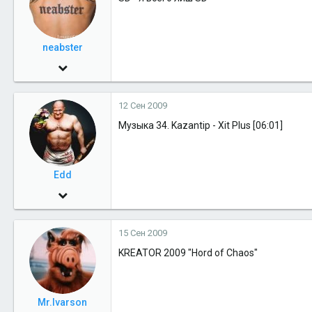
51
nord-nord-east
neabster
30 Май 2009
921
12 Сен 2009
0
Музыка 34. Kazantip - Xit Plus [06:01]
16
37
Edd
30 Май 2009
1,530
15 Сен 2009
0
KREATOR 2009 "Hord of Chaos"
36
45
Москва
Mr.Ivarson