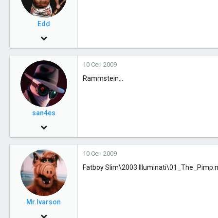
Edd
30 Май 2009
1,530
10 Сен 2009
0
Rammstein...
36
45
Москва
san4es
30 Май 2009
3,260
10 Сен 2009
0
Fatboy Slim\2003 Illuminati\01_The_Pimp
36
Салехард
Mr.Ivarson
21 Окт 2005