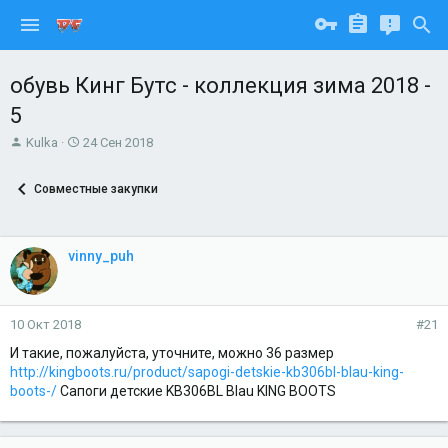
обувь Кинг Бутс - коллекция зима 2018 -
5
А
Д
Kulka
24 Сен 2018
в
а
т
т
Совместные закупки
о
а
р
н
т
а
е
ч
vinny_puh
м
а
ы
л
а
10 Окт 2018
#21
И такие, пожалуйста, уточните, можно 36 размер
http://kingboots.ru/product/sapogi-detskie-kb306bl-blau-king-
boots-/
Сапоги детские KB306BL Blau KING BOOTS