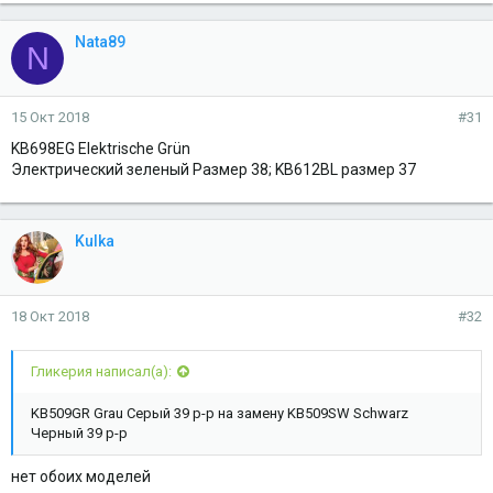
Nata89
N
15 Окт 2018
#31
KB698EG Elektrische Grün
Электрический зеленый Размер 38; KB612BL размер 37
Kulka
18 Окт 2018
#32
Гликерия написал(а):
KB509GR Grau Серый 39 р-р на замену KB509SW Schwarz
Черный 39 р-р
нет обоих моделей