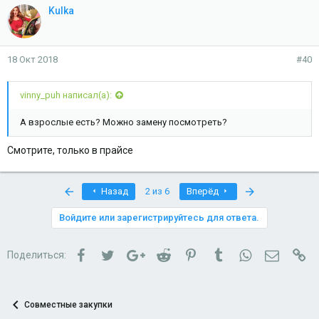
Kulka
18 Окт 2018
#40
vinny_puh написал(а):
А взрослые есть? Можно замену посмотреть?
Смотрите, только в прайсе
First
Last
Назад
2 из 6
Вперёд
Войдите или зарегистрируйтесь для ответа.
Facebook
Twitter
Google+
Reddit
Pinterest
Tumblr
WhatsApp
Электро
Сс
Поделиться:
Совместные закупки