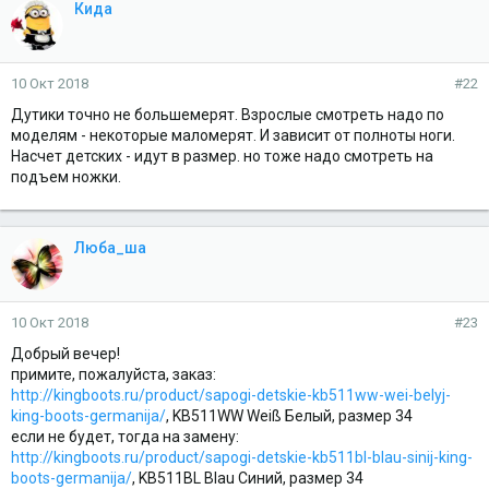
Кида
10 Окт 2018
#22
Дутики точно не большемерят. Взрослые смотреть надо по
моделям - некоторые маломерят. И зависит от полноты ноги.
Насчет детских - идут в размер. но тоже надо смотреть на
подъем ножки.
Люба_ша
10 Окт 2018
#23
Добрый вечер!
примите, пожалуйста, заказ:
http://kingboots.ru/product/sapogi-detskie-kb511ww-wei-belyj-
king-boots-germanija/
, KB511WW Weiß Белый, размер 34
если не будет, тогда на замену:
http://kingboots.ru/product/sapogi-detskie-kb511bl-blau-sinij-king-
boots-germanija/
, KB511BL Blau Синий, размер 34