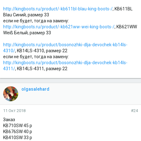
http://kingboots.ru/product/-kb611bl-blau-king-boots-/
, KB611BL
Blau Синий, размер 33
если не будет, тогда на замену:
http://kingboots.ru/product/-kb621ww-wei-king-boots-/
, KB621WW
Weiß Белый, размер 33
http://kingboots.ru/product/bosonozhki-dlja-devochek-kb14ls-
4310/
, KB14LS-4310, размер 22
если не будет, тогда на замену:
http://kingboots.ru/product/bosonozhki-dlja-devochek-kb14ls-
4311/
, KB14LS-4311, размер 22
olgasalehard
11 Окт 2018
#24
Заказ
KB710SW 45 р
KB676SW 40 р
KB410SW 33 р