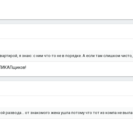
квартирой, я знаю: с ним что-то не в порядке. А если там слишком чисто,
й ПИКАПщиков!
ной развода... от знакомого жена ушла потому что тот из компа не выла