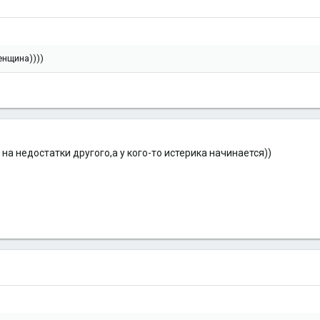
енщина))))
на недостатки другого,а у кого-то истерика начинается))