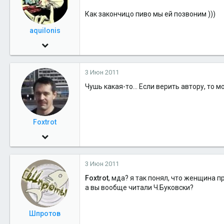
местный
Как закончицо пиво мы ей позвоним )))
aquilonis
23 Окт 2009
1,645
3 Июн 2011
0
Чушь какая-то... Если верить автору, то
36
40
in caelum
Foxtrot
30 Май 2009
1,462
3 Июн 2011
0
Foxtrot
, мда? я так понял, что женщина п
36
а вы вообще читали Ч.Буковски?
Салехард-Москва
Шпротов