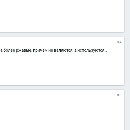
#4
а более ржавые, причём не валяются, а используются...
#5