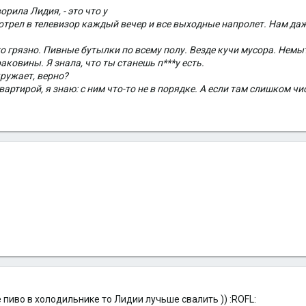
ворила Лидия, - это что у
отрел в телевизор каждый вечер и все выходные напролет. Нам да
то грязно. Пивные бутылки по всему полу. Везде кучи мусора. Немыт
аковины. Я знала, что ты станешь п***у есть.
кружает, верно?
вартирой, я знаю: с ним что-то не в порядке. А если там слишком чис
 пиво в холодильнике то Лидии лучьше свалить )) :ROFL: