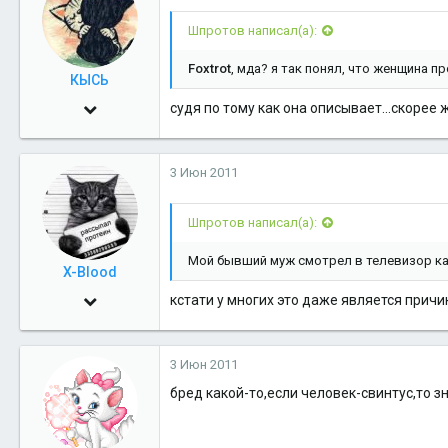
36
Шпротов написал(а):
третья от солнца
Foxtrot
, мда? я так понял, что женщина п
КЫСЬ
12 Май 2010
судя по тому как она описывает...скоре
5,911
1
3 Июн 2011
38
Шпротов написал(а):
Мой бывший муж смотрел в телевизор ка
X-Blood
1 Июн 2009
кстати у многих это даже является причин
2,622
0
3 Июн 2011
36
бред какой-то,если человек-свинтус,то з
40
дома