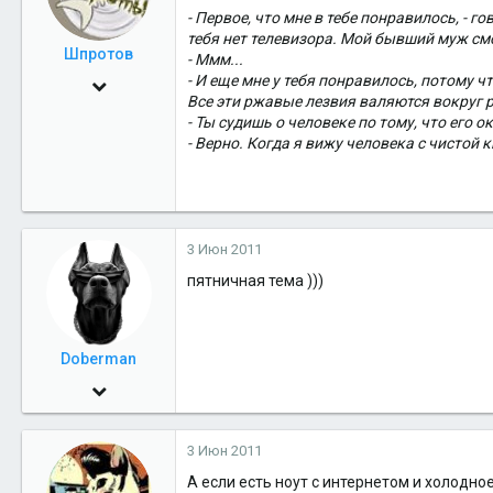
- Первое, что мне в тебе понравилось, - го
тебя нет телевизора. Мой бывший муж см
Шпротов
- Ммм...
- И еще мне у тебя понравилось, потому ч
15 Окт 2009
Все эти ржавые лезвия валяются вокруг р
1,271
- Ты судишь о человеке по тому, что его о
- Верно. Когда я вижу человека с чистой к
0
36
3 Июн 2011
пятничная тема )))
Doberman
5 Ноя 2009
5,256
3 Июн 2011
0
А если есть ноут с интернетом и холодное
36