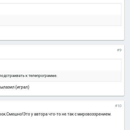
#9
подстраивать к телепрограмме.
вылазил (играл)
#10
ок.Смешно!Это у автора что-то не так с мировоззрением.