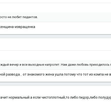
росто не любит педантов.
е женщина-извращенка
ждый вечер и все выходные напролет. Нам даже любовь приходилось 
ой развода... от знакомого жена ушла потому что тот из компа не 
начит нормальный.а если чистоплотный,то либо пидор,либо полудур