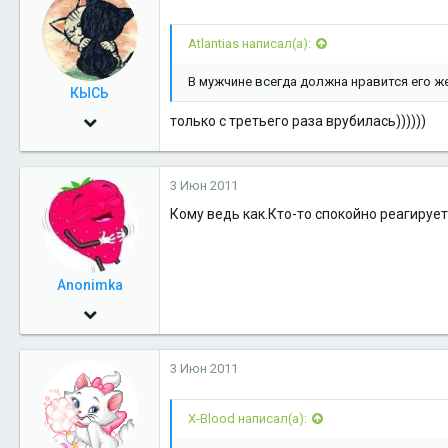
38
Atlantias написал(а):
44
В мужчине всегда должна нравится его ж
Cerberon
КЫСЬ
12 Май 2010
только с третьего раза врубилась))))))
5,911
1
3 Июн 2011
38
Кому ведь как.Кто-то спокойно реагирует 
Anonimka
13 Ноя 2009
9,588
3 Июн 2011
3
38
X-Blood написал(а):
Онлайн