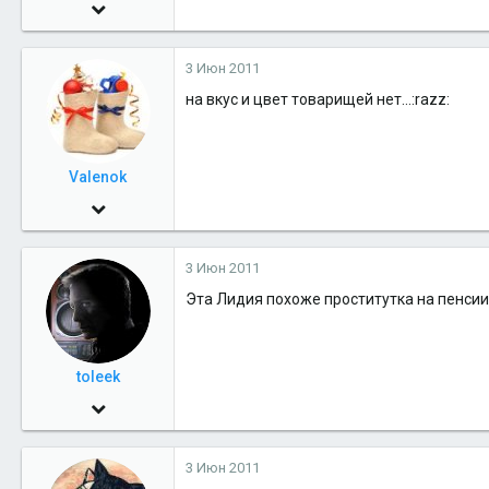
15 Окт 2009
1,271
3 Июн 2011
0
на вкус и цвет товарищей нет...:razz:
36
Valenok
10 Авг 2010
3,985
3 Июн 2011
0
Эта Лидия похоже проститутка на пенсии
36
Салехард
toleek
30 Май 2009
2,145
3 Июн 2011
0