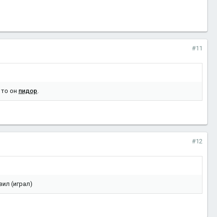
#11
 то он
пидор
.
#12
зил (играл)