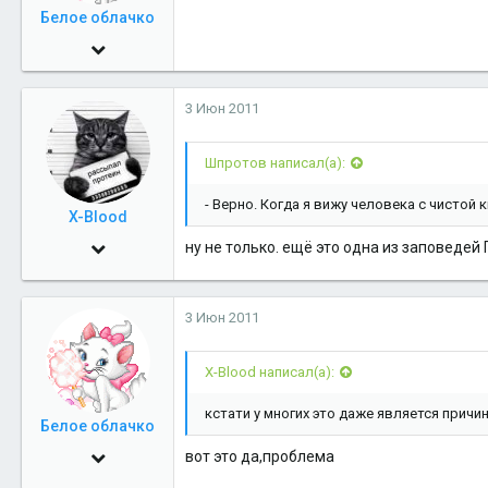
Белое облачко
20 Авг 2009
1,987
3 Июн 2011
0
36
Шпротов написал(а):
Москва
- Верно. Когда я вижу человека с чистой 
X-Blood
1 Июн 2009
ну не только. ещё это одна из заповеде
2,622
0
3 Июн 2011
36
X-Blood написал(а):
40
дома
кстати у многих это даже является причи
Белое облачко
20 Авг 2009
вот это да,проблема
1,987