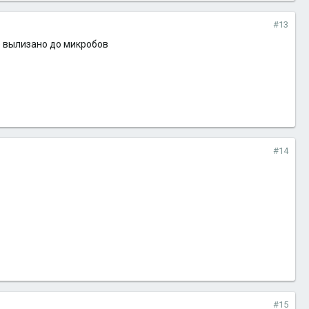
#13
сё вылизано до микробов
#14
#15