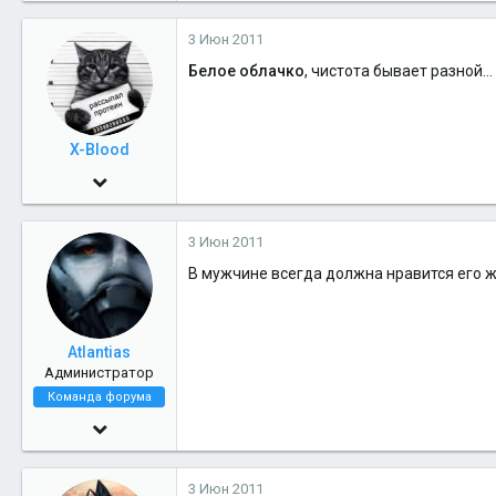
0
3 Июн 2011
36
Белое облачко
, чистота бывает разной.
Москва
X-Blood
1 Июн 2009
2,622
3 Июн 2011
0
В мужчине всегда должна нравится его ж
36
40
дома
Atlantias
Администратор
Команда форума
29 Июл 2005
14,161
3 Июн 2011
6