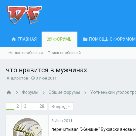
ГЛАВНАЯ
ФОРУМЫ
ПОМОЩЬ С ФОРУМОМ
Новые сообщения
Поиск сообщений
что нравится в мужчинах
А
Д
Шпротов
3 Июн 2011
в
а
т
т
Форумы
Общие форумы
Уютненький уголок тр
о
а
р
н
т
а
1
2
3
...
28
Вперёд
е
ч
м
а
3 Июн 2011
ы
л
а
перечитывая "Женщин" Буковски вновь на