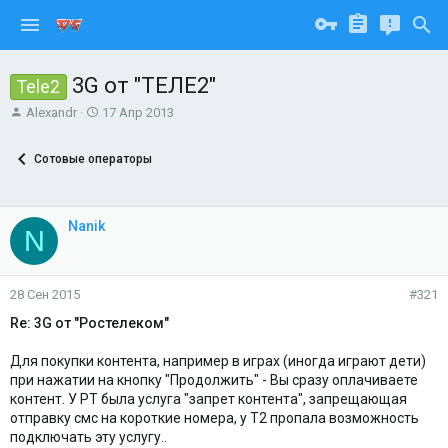
3G от "ТЕЛЕ2"
Tele2
А
Д
Alexandr
17 Апр 2013
в
а
т
т
Сотовые операторы
о
а
р
н
т
а
е
ч
Nanik
N
м
а
ы
л
а
28 Сен 2015
#321
Re: 3G от "Ростелеком"
Для покупки контента, например в играх (иногда играют дети)
при нажатии на кнопку "Продолжить" - Вы сразу оплачиваете
контент. У РТ была услуга "запрет контента", запрещающая
отправку смс на короткие номера, у Т2 пропала возможность
подключать эту услугу..