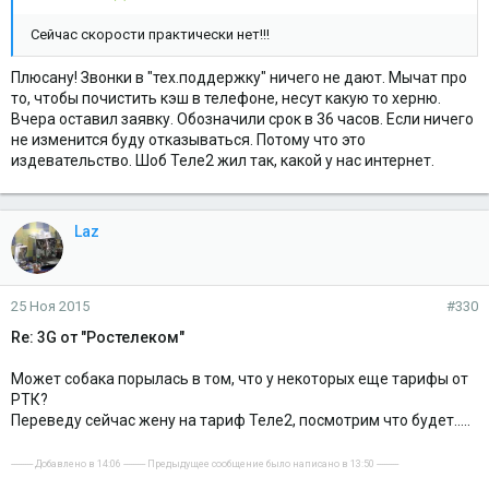
Сейчас скорости практически нет!!!
Плюсану! Звонки в "тех.поддержку" ничего не дают. Мычат про
то, чтобы почистить кэш в телефоне, несут какую то херню.
Вчера оставил заявку. Обозначили срок в 36 часов. Если ничего
не изменится буду отказываться. Потому что это
издевательство. Шоб Теле2 жил так, какой у нас интернет.
Laz
25 Ноя 2015
#330
Re: 3G от "Ростелеком"
Может собака порылась в том, что у некоторых еще тарифы от
РТК?
Переведу сейчас жену на тариф Теле2, посмотрим что будет.....
---------- Добавлено в 14:06 ---------- Предыдущее сообщение было написано в 13:50 ----------