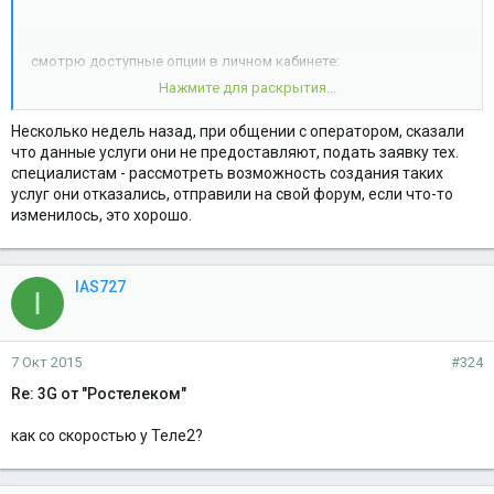
смотрю доступные опции в личном кабинете:
Нажмите для раскрытия...
Анти АОН
Запрет получения "Пополни мой счет"
Несколько недель назад, при общении с оператором, сказали
Везде ноль
что данные услуги они не предоставляют, подать заявку тех.
Я на связи
специалистам - рассмотреть возможность создания таких
Запрет Мобильного перевода
услуг они отказались, отправили на свой форум, если что-то
Добавить скорость
изменилось, это хорошо.
Определитель умышленно скрытых номеров
Запрет исх. МН вызовов
Запрет контента
Добавить скорость (сутки)
IAS727
I
Доставка документов по почтовому адресу
Скидка на МН роуминг
так что вы не правы
7 Окт 2015
#324
Re: 3G от "Ростелеком"
как со скоростью у Теле2?