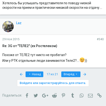
Хотелось бы услышать представителя по поводу низкой
скорости на прием и практически никакой скорости на отдачу....
Laz
29 Ноя 2015
#340
Re: 3G от "ТЕЛЕ2" (ex Ростелеком)
Похоже от ТЕЛЕ2 тут никто не пробегал?
Или у РТК отдельные люди занимаются Теле2?....
))
First
Last
Назад
17 из 21
Вперёд
Войдите или зарегистрируйтесь для ответа.
Facebook
Twitter
Google+
Reddit
Pinterest
Tumblr
WhatsApp
Электро
Сс
Поделиться: