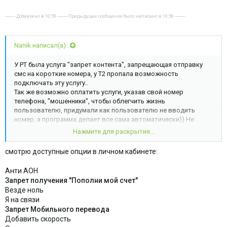
---------- Добавлено в 10:59 ---------- Предыдущее сообщение было написано в 10:56 ----------
Nanik написал(а):
У РТ была услуга "запрет контента", запрещающая отправку
смс на короткие номера, у Т2 пропала возможность
подключать эту услугу..
Так же возможно оплатить услуги, указав свой номер
телефона, "мошенники", чтобы облегчить жизнь
пользователю, придумали как пользователю не вводить
номер, а программа делает все сама автоматически)) Не
помню название услуги, но смысл ее в том, чтобы запретить
Нажмите для раскрытия...
оплату услуг со своего номера, у Теле2 - это тоже
отсутствует...
смотрю доступные опции в личном кабинете:
Стало дешевле, нагрузка увеличилась, итог - интернет
ухудшился.
Анти АОН
Запрет получения "Пополни мой счет"
Везде ноль
Я на связи
Запрет Мобильного перевода
Добавить скорость