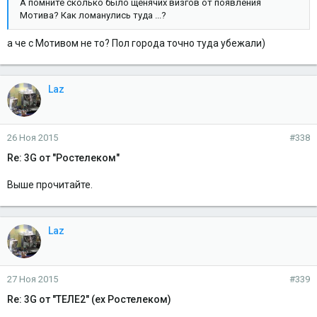
А помните сколько было щенячих визгов от появления
Мотива? Как ломанулись туда ...?
а че с Мотивом не то? Пол города точно туда убежали)
Laz
26 Ноя 2015
#338
Re: 3G от "Ростелеком"
Выше прочитайте.
Laz
27 Ноя 2015
#339
Re: 3G от "ТЕЛЕ2" (ex Ростелеком)