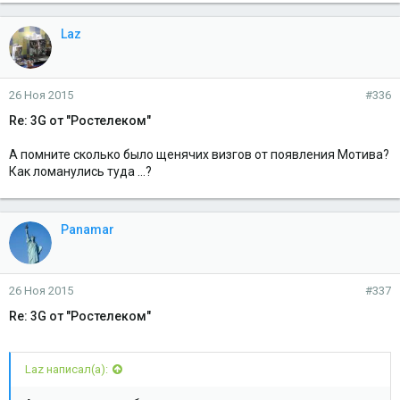
Laz
26 Ноя 2015
#336
Re: 3G от "Ростелеком"
А помните сколько было щенячих визгов от появления Мотива?
Как ломанулись туда ...?
Panamar
26 Ноя 2015
#337
Re: 3G от "Ростелеком"
Laz написал(а):