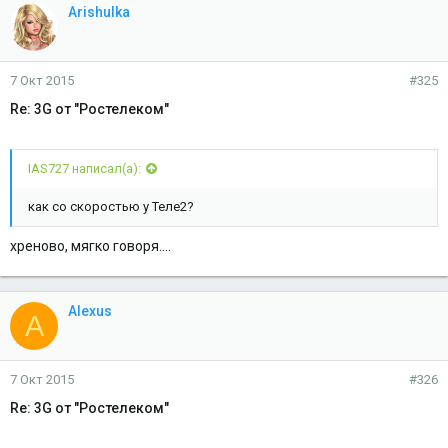
Arishulka
7 Окт 2015
#325
Re: 3G от "Ростелеком"
IAS727 написал(а):
как со скоростью у Теле2?
хреново, мягко говоря....
Alexus
A
7 Окт 2015
#326
Re: 3G от "Ростелеком"