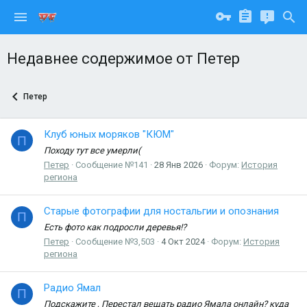
Недавнее содержимое от Петер
Петер
Клуб юных моряков "КЮМ"
П
Походу тут все умерли(
Петер
Сообщение №141
28 Янв 2026
Форум:
История
региона
Старые фотографии для ностальгии и опознания
П
Есть фото как подросли деревья!?
Петер
Сообщение №3,503
4 Окт 2024
Форум:
История
региона
Радио Ямал
П
Подскажите , Перестал вещать радио Ямала онлайн? куда