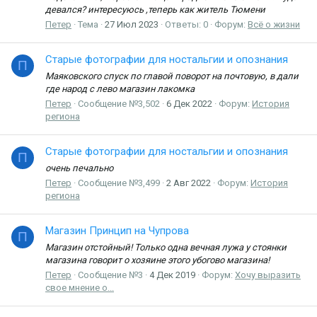
девался? интересуюсь ,теперь как житель Тюмени
Петер
Тема
27 Июл 2023
Ответы: 0
Форум:
Всё о жизни
Старые фотографии для ностальгии и опознания
П
Маяковского спуск по главой поворот на почтовую, в дали
где народ с лево магазин лакомка
Петер
Сообщение №3,502
6 Дек 2022
Форум:
История
региона
Старые фотографии для ностальгии и опознания
П
очень печально
Петер
Сообщение №3,499
2 Авг 2022
Форум:
История
региона
Магазин Принцип на Чупрова
П
Магазин отстойный! Только одна вечная лужа у стоянки
магазина говорит о хозяине этого убогово магазина!
Петер
Сообщение №3
4 Дек 2019
Форум:
Хочу выразить
свое мнение о...