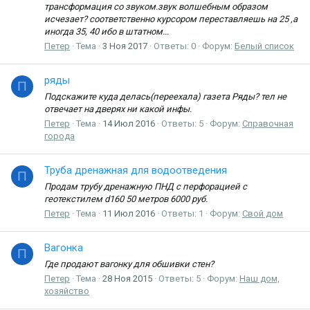
трансформация со звуком.звук волшебным образом
исчезает? соответственно курсором переставляешь на 25 ,а
иногда 35, 40 ибо в штатном...
Петер
Тема
3 Ноя 2017
Ответы: 0
Форум:
Белый список
ряды
П
Подскажите куда делась(переехала) газета Ряды? тел не
отвечает на дверях ни какой инфы.
Петер
Тема
14 Июл 2016
Ответы: 5
Форум:
Справочная
города
Труба дренажная для водоотведения
П
Продам трубу дренажную ПНД с перфорацией с
геотекстилем d160 50 метров 6000 руб.
Петер
Тема
11 Июл 2016
Ответы: 1
Форум:
Свой дом
Вагонка
П
Где продают вагонку для обшивки стен?
Петер
Тема
28 Ноя 2015
Ответы: 5
Форум:
Наш дом,
хозяйство