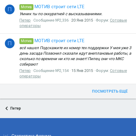
МОТИВ строит сети LTE
Мотив
П
Умник ты по оккуратней с высказываниями.
Петер
Сообщение №2,336
20 Янв 2015
Форум:
Сотовые
операторы
МОТИВ строит сети LTE
Мотив
П
всё нашел Подскажите их номер тех поддержки У мея уже 3
день засада Позвонил сказали идут внеплановые работы, а
сколько по времени ни кто не знает! Пипец они что МКС
собирают
Петер
Сообщение №2,154
15 Янв 2015
Форум:
Сотовые
операторы
ПОСМОТРЕТЬ ЕЩЁ
Петер