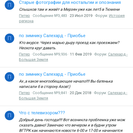
Старые фотографии для ностальгии и опознания
П
Слышков там и живёт а Мерзян уже как лет5 в Тюмени
Петер
Сообщение №3,483
23 Июл 2019
Форум:
История
региона
по зимнику Салехард - Приобье
П
Кто вкурсе. Через марью дыру проезд как проезжаем?
Неохота круг давать.
Петер
Сообщение №9,936
11 Фев 2019
Форум:
Салехард -
Большая Земля
по зимнику Салехард - Приобье
П
Ах ,а какое многообещающее начало!!!! Вы батенька
написали б в сторону Азов!:)
Петер
Сообщение №9,841
20 Дек 2018
Форум:
Салехард -
Большая Земля
Что с телевизором???
П
Добрый день господа!!!! Вот возникла проблемка уже мож
сказать давно! Замечаю что вечером и в будни утром
ВГТРК как начинаются новости 6-00 и 17-00 и начинается