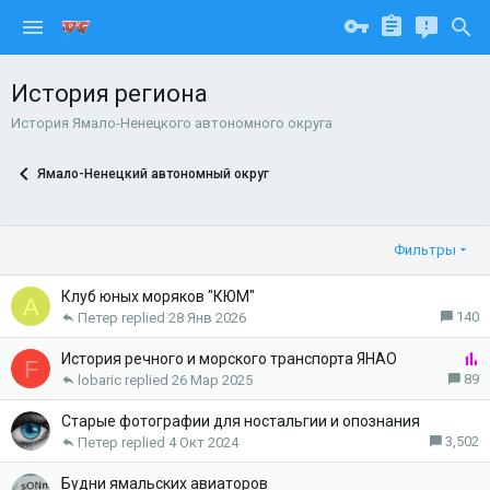
История региона
История Ямало-Ненецкого автономного округа
Ямало-Ненецкий автономный округ
Фильтры
Клуб юных моряков "КЮМ"
A
140
Петер
28 Янв 2026
О
История речного и морского транспорта ЯНАО
F
п
89
lobaric
26 Мар 2025
р
о
Старые фотографии для ностальгии и опознания
с
3,502
Петер
4 Окт 2024
Будни ямальских авиаторов