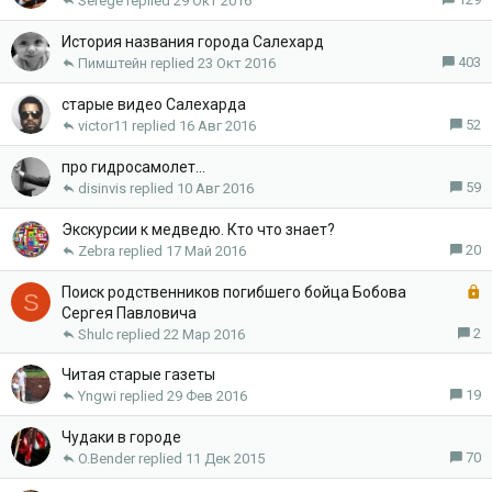
Serege
29 Окт 2016
История названия города Салехард
403
Пимштейн
23 Окт 2016
старые видео Салехарда
52
victor11
16 Авг 2016
про гидросамолет...
59
disinvis
10 Авг 2016
Экскурсии к медведю. Кто что знает?
20
Zebra
17 Май 2016
З
Поиск родственников погибшего бойца Бобова
S
а
Сергея Павловича
к
2
Shulc
22 Мар 2016
р
Читая старые газеты
ы
19
т
Yngwi
29 Фев 2016
а
Чудаки в городе
70
O.Bender
11 Дек 2015