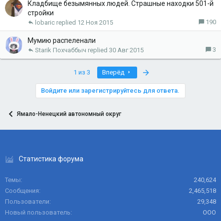
Кладбище безымянных людей. Страшные находки 501-й
стройки
190
lobaric
12 Ноя 2015
Мумию распеленали
3
Starik Похчаббыч
30 Авг 2015
Last
1 из 3
Вперёд
Войдите или зарегистрируйтесь для ответа.
Ямало-Ненецкий автономный округ
Статистика форума
Темы
240,624
Сообщения
2,465,518
Пользователи
29,348
Новый пользователь
ООО