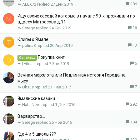
286
ALEX72
27 Дек 2019
Ищу своих соседей которые в начале 90-х проживали по
М
адресу Матросова д.11
26
Serege
24 Сен 2019
Клипы о Ямале
T
13
polina8
20 Апр 2019
Покупка книг
Салехард
D
6
Lvitsan
7 Янв 2019
Вечная мерзлота или Подлинная история Города на
мысу
7
Uksus
21 Фев 2017
Ямальские казаки
292
NatalNord
1 Дек 2016
Варварство...
104
Serege
25 Ноя 2016
Где 4 и 5 школы???
129