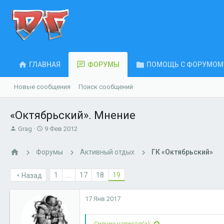
ГЛАВНАЯ
ФОРУМЫ
ПОМОЩЬ С ФОРУМОМ
Новые сообщения
Поиск сообщений
«Октябрьский». Мнение
А
Д
Grag
9 Фев 2012
в
а
т
т
Форумы
Активный отдых
ГК «Октябрьский»
о
а
р
н
т
а
1
...
17
18
19
Назад
е
ч
м
а
17 Янв 2017
ы
л
а
Сияние написал(а):