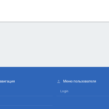
онная почта
сылка
авигация
Меню пользователя
Login