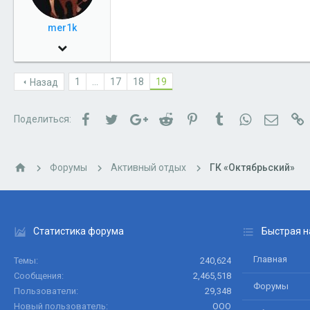
mer1k
12 Апр 2010
3,060
1
...
17
18
19
Назад
0
36
Facebook
Twitter
Google+
Reddit
Pinterest
Tumblr
WhatsApp
Электр
С
Поделиться:
vkontakte.ru
Форумы
Активный отдых
ГК «Октябрьский»
Статистика форума
Быстрая н
Главная
Темы
240,624
Сообщения
2,465,518
Форумы
Пользователи
29,348
Новый пользователь
ООО