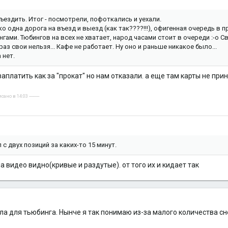
ъездить. Итог - посмотрели, пофоткались и уехали.
 одна дорога на въезд и выезд (как так????!!!), офигенная очередь в пр
гами. Тюбингов на всех не хватает, народ часами стоит в очереди :-o С
раз свои нельзя... Кафе не работает. Ну оно и раньше никакое было...
 нет.
аплатить как за "прокат" но нам отказали. а еще там карты не при
но в 14:03 ----------
с двух позиций за каких-то 15 минут.
а видео видно(кривые и раздутые). от того их и кидает так
а для тьюбинга. Нынче я так понимаю из-за малого количества сне