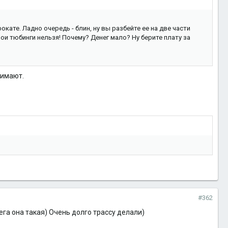
окате. Ладно очередь - блин, ну вы разбейте ее на две части
вои тюбинги нельзя! Почему? Денег мало? Ну берите плату за
нимают.
#362
га она такая) Очень долго трассу делали)