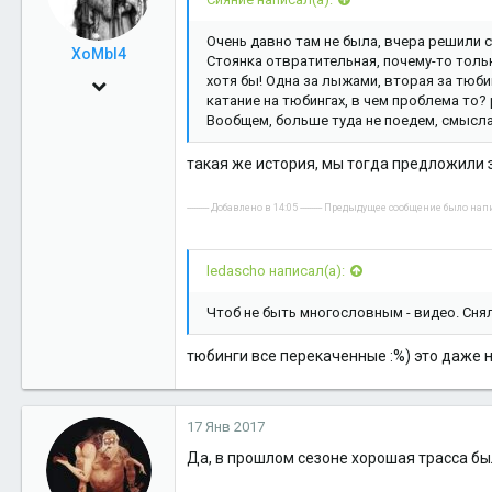
Очень давно там не была, вчера решили с
XoMbl4
Стоянка отвратительная, почему-то только
хотя бы! Одна за лыжами, вторая за тюбин
9 Июн 2009
катание на тюбингах, в чем проблема то? 
13,412
Вообщем, больше туда не поедем, смысла
7
такая же история, мы тогда предложили з
38
---------- Добавлено в 14:05 ---------- Предыдущее сообщение было написа
ledascho написал(а):
Чтоб не быть многословным - видео. Снял 
тюбинги все перекаченные :%) это даже н
17 Янв 2017
Да, в прошлом сезоне хорошая трасса был