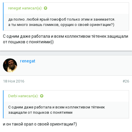
renegat написал(а):
да полно. любой ярый гомофоб только этим и занимается.
а ты много знаешь гомиков, орущих о своей ориентации?)
С одним даже работала и всем коллективом тётенек защищали
от поцыков с понятиями))
renegat
18 Ноя 2016
#26
Derbi написал(а):
С одним даже работала и всем коллективом тётенек
защищали от поцыков с понятиями
и он такой орал о своей ориентации?)