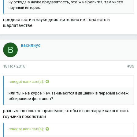
ну откуда в науке предвзятость, это ж не религия, там чисто
научный интерес.
предвзятости в науке действительно нет. она есть в
шарлатанстве.
василиус
В
18 Ноя 2016
#36
renegat написал(а):
или ты не в курсе, чем занимаются вдвшники в перерывах меж
обсиранием фонтанов?
разным, но пока не припомню, чтобы в салехарде какого-нить
гоу-мика поколотили.
renegat написал(а):