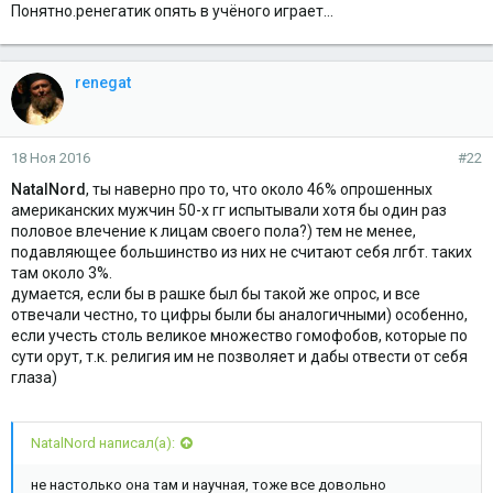
Понятно.ренегатик опять в учёного играет...
renegat
18 Ноя 2016
#22
NatalNord
, ты наверно про то, что около 46% опрошенных
американских мужчин 50-х гг испытывали хотя бы один раз
половое влечение к лицам своего пола?) тем не менее,
подавляющее большинство из них не считают себя лгбт. таких
там около 3%.
думается, если бы в рашке был бы такой же опрос, и все
отвечали честно, то цифры были бы аналогичными) особенно,
если учесть столь великое множество гомофобов, которые по
сути орут, т.к. религия им не позволяет и дабы отвести от себя
глаза)
NatalNord написал(а):
не настолько она там и научная, тоже все довольно