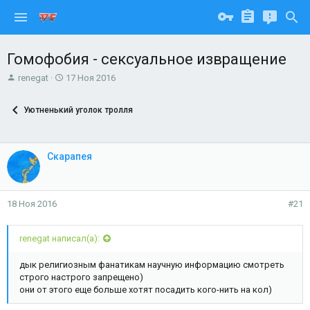
Гомофобия - сексуальное извращение
А
Д
renegat
17 Ноя 2016
в
а
т
т
Уютненький уголок тролля
о
а
р
н
т
а
е
ч
Скарапея
м
а
ы
л
а
18 Ноя 2016
#21
renegat написал(а):
дык религиозным фанатикам научную информацию смотреть
строго настрого запрещено)
они от этого еще больше хотят посадить кого-нить на кол)