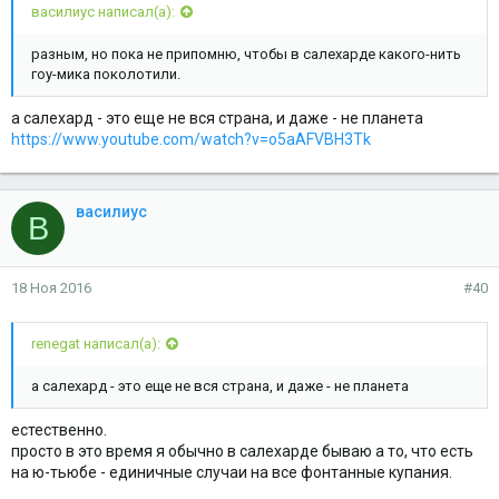
василиус написал(а):
разным, но пока не припомню, чтобы в салехарде какого-нить
гоу-мика поколотили.
а салехард - это еще не вся страна, и даже - не планета
https://www.youtube.com/watch?v=o5aAFVBH3Tk
василиус
В
18 Ноя 2016
#40
renegat написал(а):
а салехард - это еще не вся страна, и даже - не планета
естественно.
просто в это время я обычно в салехарде бываю а то, что есть
на ю-тьюбе - единичные случаи на все фонтанные купания.