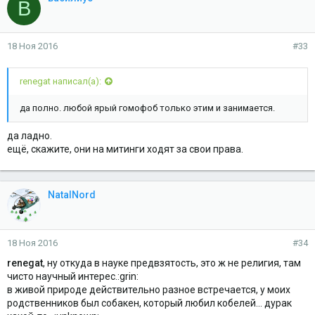
В
18 Ноя 2016
#33
renegat написал(а):
да полно. любой ярый гомофоб только этим и занимается.
да ладно.
ещё, скажите, они на митинги ходят за свои права.
NatalNord
18 Ноя 2016
#34
renegat
, ну откуда в науке предвзятость, это ж не религия, там
чисто научный интерес.:grin:
в живой природе действительно разное встречается, у моих
родственников был собакен, который любил кобелей... дурак