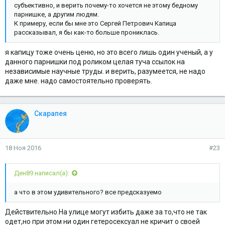
субъективно, и верить почему-то хочется не этому бедному
парнишке, а другим людям.
К примеру, если бы мне это Сергей Петрович Капица
рассказывал, я бы как-то больше прониклась.
я капицу тоже очень ценю, но это всего лишь один ученый, а у
данного парнишки под роликом целая туча ссылок на
независимые научные труды. и верить, разумеется, не надо
даже мне. надо самостоятельно проверять.
Скарапея
18 Ноя 2016
#23
Ден89 написал(а):
а что в этом удивительного? все предсказуемо
Действительно.На улице могут избить даже за то,что не так
одет,но при этом ни один гетеросексуал не кричит о своей