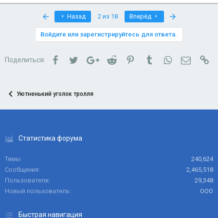
First
Last
Назад
2 из 18
Вперёд
Войдите или зарегистрируйтесь для ответа.
Facebook
Twitter
Google+
Reddit
Pinterest
Tumblr
WhatsApp
Электро
Сс
Поделиться:
Уютненький уголок тролля
Статистика форума
Темы
240,624
Сообщения
2,465,518
Пользователи
29,348
Новый пользователь
ООО
Быстрая навигация