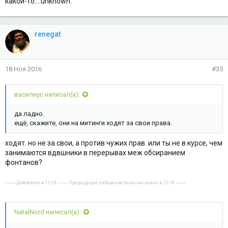
какой-то...:unknown:
renegat
18 Ноя 2016
#35
василиус написал(а):
да ладно.
ещё, скажите, они на митинги ходят за свои права.
ходят. но не за свои, а против чужих прав. или ты не в курсе, чем
занимаются вдвшники в перерывах меж обсиранием
фонтанов?
---------- Добавлено в 12:19 ---------- Предыдущее сообщение было написано в 12:18 ----------
NatalNord написал(а):