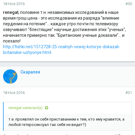
18 Ноя 2016
#30
renegat
, половине т.н. независимых исследований в наше
время грош цена - это исследования из разряда "влияние
пердения на потение"... каждое утро почти по телевизору
озвучивают "блестящие" научные достижения этих "ученых",
начинается примерно так: "Британские ученые доказали"... и
поехало!
http://fishki.net/1512728-25-realnyh-vewej-kotorye-dokazali-
britanskie-uchyonye.html
Скарапея
18 Ноя 2016
#31
renegat написал(а):
т.е. проявлял он себя приставанием к тем, кто ему нравится, а
любой гетеросексуал так себя не ведет?)