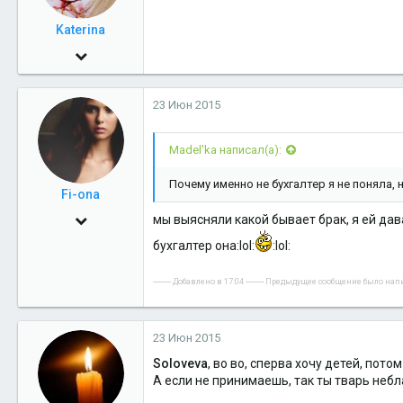
Katerina
10 Май 2006
7,414
23 Июн 2015
4
38
Madel'ka написал(а):
Салехард
Почему именно не бухгалтер я не поняла, 
Fi-ona
7 Янв 2010
мы выясняли какой бывает брак, я ей дав
769
бухгалтер она:lol:
:lol:
0
---------- Добавлено в 17:04 ---------- Предыдущее сообщение было написа
16
Салехард
23 Июн 2015
Soloveva
, во во, сперва хочу детей, пото
А если не принимаешь, так ты тварь неб