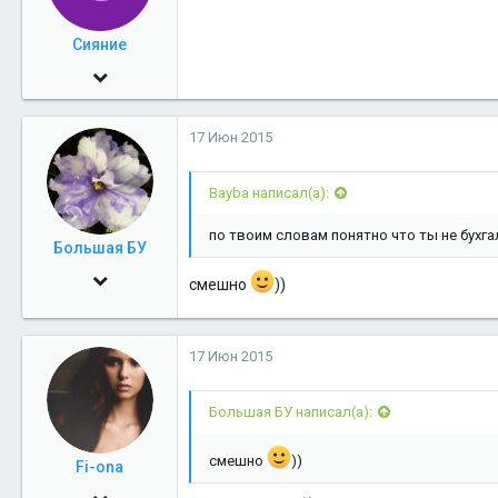
Сияние
27 Ноя 2006
16,745
17 Июн 2015
2
38
Bayba написал(а):
Салехард-Тюмень
по твоим словам понятно что ты не бухга
Большая БУ
30 Май 2009
смешно
))
3,118
32
17 Июн 2015
48
тут
Большая БУ написал(а):
смешно
))
Fi-ona
7 Янв 2010