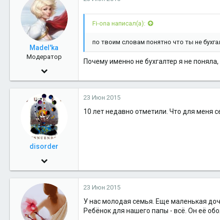
Fi-ona написал(а):
по твоим словам понятно что ты не бухга
Madel'ka
Модератор
Почему именно не бухгалтер я не поняла,
27 Май 2006
5,432
23 Июн 2015
0
10 лет недавно отметили. Что для меня с
36
Салехард
disorder
3 Ноя 2009
1,004
23 Июн 2015
0
У нас молодая семья. Еще маленькая дочк
36
Ребёнок для нашего папы - всё. Он её об
Лабытнанги