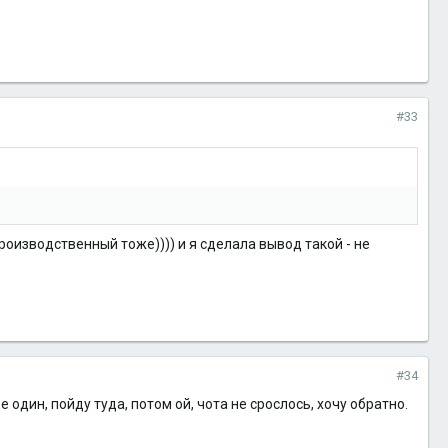
#33
роизводственный тоже)))) и я сделала вывод такой - не
#34
ще один, пойду туда, потом ой, чота не срослось, хочу обратно.