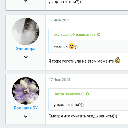
угадала чтоли?))
769
0
17 Июн 2015
16
Салехард
Большая БУ написал(а):
смешно
))
Элеонора
30 Май 2009
Я тоже гоготнула на этом моменте
4,329
2
17 Июн 2015
36
Bayba написал(а):
угадала чтоли?))
Большая БУ
30 Май 2009
Смотря что считать угадыванием)))
3,118