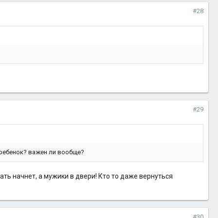
#28
#29
о ребенок? важен ли вообще?
рать начнет, а мужики в двери! Кто то даже вернуться
#30