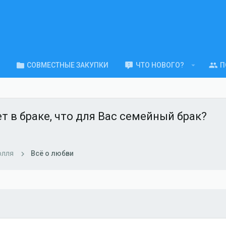
СОВМЕСТНЫЕ ЗАКУПКИ
ЧТО НОВОГО?
П
т в браке, что для Вас семейный брак?
олля
Всё о любви