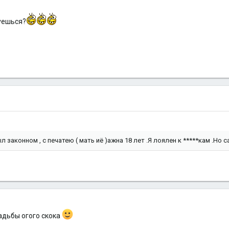
суешься?
ыл законном , с печатею ( мать иё )ажна 18 лет .Я лоялен к *****кам .Но 
вадьбы огого скока