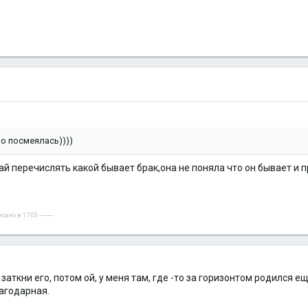
но посмеялась))))
ай перечислять какой бывает брак,она не поняла что он бывает и п
но в 17:03 ----------
м заткни его, потом ой, у меня там, где -то за горизонтом родился е
лагодарная.