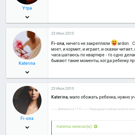
Утра
19 Апр 2006
18,264
23 Июн 2015
10
38
Fi-ona
, ничего не закрепляли
ardon: .
моет, и кормит, и играет, и сказки читает
часа шатаюсь по квартире - то одно делаю
бывают такие моменты, когда ребенку про
Katerina
10 Май 2006
7,414
23 Июн 2015
4
Katerina
, мало обожать ребенка, нужно у
38
Салехард
---------- Добавлено в 17:12 ---------- Предыдущее сообщение было написа
Fi-ona
7 Янв 2010
Katerina написал(а):
769