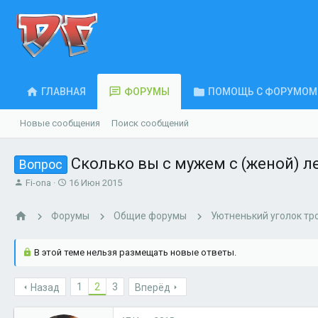
ГЛАВНАЯ
ФОРУМЫ
ПОМОЩЬ С ФОРУМОМ
Новые сообщения
Поиск сообщений
Сколько вы с мужем с (женой) ле
Вопрос
А
Д
Fi-ona
16 Июн 2015
в
а
т
т
Форумы
Общие форумы
Уютненький уголок тр
о
а
р
н
т
а
В этой теме нельзя размещать новые ответы.
е
ч
м
а
ы
л
1
2
3
Назад
Вперёд
а