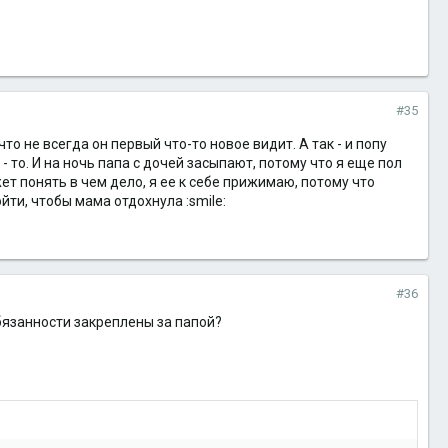
#35
что не всегда он первый что-то новое видит. А так - и попу
 - то. И на ночь папа с дочей засыпают, потому что я еще пол
жет понять в чем дело, я ее к себе прижимаю, потому что
йти, чтобы мама отдохнула :smile:
#36
обязанности закреплены за папой?