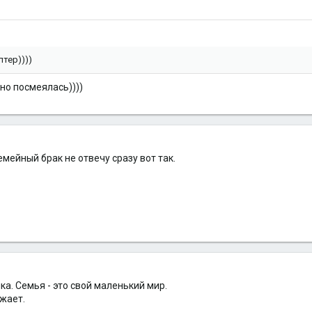
лтер))))
 но посмеялась))))
емейный брак не отвечу сразу вот так.
а. Семья - это свой маленький мир.
ожает.