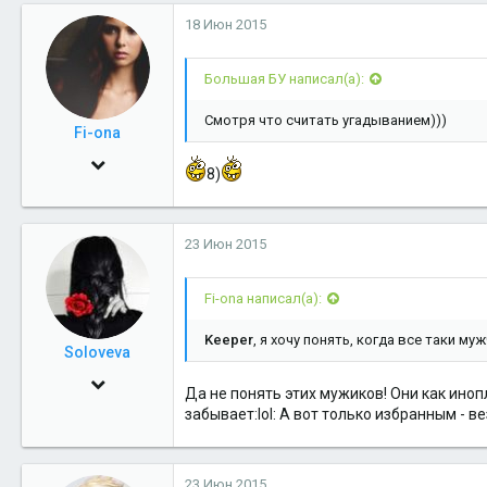
32
18 Июн 2015
48
Большая БУ написал(а):
тут
Смотря что считать угадыванием)))
Fi-ona
7 Янв 2010
8)
769
0
23 Июн 2015
16
Салехард
Fi-ona написал(а):
Keeper
, я хочу понять, когда все таки м
Soloveva
13 Ноя 2012
Да не понять этих мужиков! Они как ино
716
забывает:lol: А вот только избранным - в
0
16
23 Июн 2015