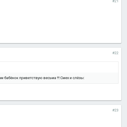
#21
#22
сам бабёнок приветствую весьма !!!:Смех и слёзы:
#23