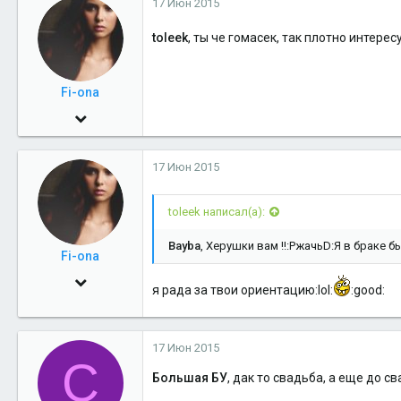
17 Июн 2015
toleek
, ты че гомасек, так плотно интере
Fi-ona
7 Янв 2010
769
17 Июн 2015
0
16
toleek написал(а):
Салехард
Bayba
, Херушки вам !!:РжачьD:Я в браке б
Fi-ona
7 Янв 2010
я рада за твои ориентацию:lol:
:good:
769
0
17 Июн 2015
16
С
Большая БУ
, дак то свадьба, а еще до с
Салехард