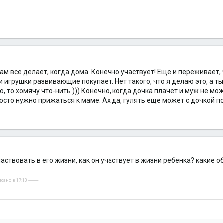
 Сам все делает, когда дома. Конечно участвует! Еще и переживает, 
, и игрушки развивающие покупает. Нет такого, что я делаю это, а ты
, то хомячу что-нить ))) Конечно, когда дочка плачет и муж не мо
сто нужно прижаться к маме. Ах да, гулять еще может с дочкой по
частвовать в его жизни, как он участвует в жизни ребенка? какие 
но в 17:10 ----------