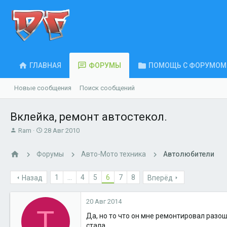
ГЛАВНАЯ
ФОРУМЫ
ПОМОЩЬ С ФОРУМОМ
Новые сообщения
Поиск сообщений
Вклейка, ремонт автостекол.
А
Д
Ram
28 Авг 2010
в
а
т
т
Форумы
Авто-Мото техника
Автолюбители
о
а
р
н
т
а
1
...
4
5
6
7
8
Назад
Вперёд
е
ч
м
а
20 Авг 2014
ы
л
T
а
Да, но то что он мне ремонтировал разо
стала.