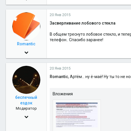
4,299
20 Янв 2015
1
Засверливание лобового стекла
38
40
В общем треснуто лобовое стекло, и тепер
телефон.. Спасибо заранее!
г.Салехард
Romantic
21 Сен 2009
1,878
20 Янв 2015
0
Romantic
, Артём... ну ё-маё! Ну ты то не 
36
45
Вложения
беспечный
ездок
Модератор
18 Апр 2010
12,789