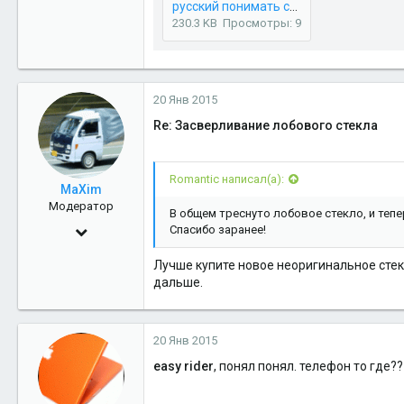
русский понимать стёкла.jpg
15
230.3 KB
Просмотры: 9
38
3 планета от жёлтого карлика
eurostandard89.ru
20 Янв 2015
Re: Засверливание лобового стекла
Romantic написал(а):
MaXim
Модератор
В общем треснуто лобовое стекло, и тепер
11 Фев 2010
Спасибо заранее!
4,881
Лучше купите новое неоригинальное стек
1
дальше.
38
20 Янв 2015
easy rider
, понял понял. телефон то где??