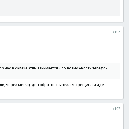
#106
о у нас в салече этим занимается и по возможности телефон..
ли, через месяц-два обратно вылезает трещина и идет
#107