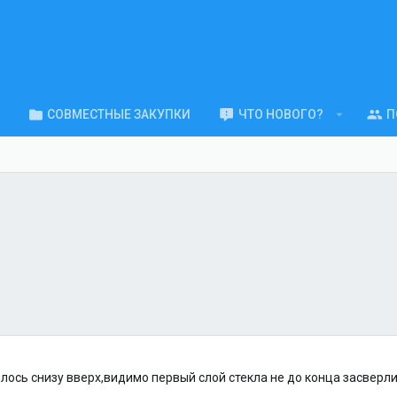
СОВМЕСТНЫЕ ЗАКУПКИ
ЧТО НОВОГО?
П
шлось снизу вверх,видимо первый слой стекла не до конца засверл