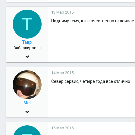
12,789
13 Мар 2015
15
Т
Подниму тему, кто качественно вклеивае
38
3 планета от жёлтого карлика
eurostandard89.ru
Тавр
Заблокирован
7 Ноя 2010
5,139
14 Мар 2015
0
Север сервис, четыре года все отлично
36
тут
Mel
1 Июн 2009
2,485
15 Мар 2015
7