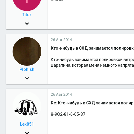
Titor
22 Май 2012
817
26 Авг 2014
0
Кто-нибудь в СХД занимается полировк
16
Салехард
Кто-нибудь занимается полировкой ветро
царапина, которая меня немного напряга
Plohish
14 Ноя 2009
2,367
26 Авг 2014
1
Re: Кто-нибудь в СХД занимается поли
36
Салехардск
8-9О2-81-6-65-87
Lex851
8 Янв 2010