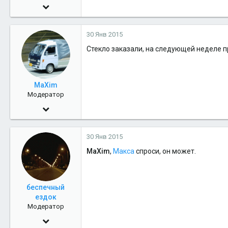
22 Май 2012
817
30 Янв 2015
0
Стекло заказали, на следующей неделе п
16
Салехард
MaXim
Модератор
11 Фев 2010
4,881
30 Янв 2015
1
MaXim
,
Макса
спроси, он может.
38
беспечный
ездок
Модератор
18 Апр 2010