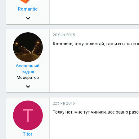
Romantic
21 Сен 2009
1,878
20 Янв 2015
0
Romantic
, тему полистай, там и ссыль на
36
45
беспечный
ездок
Модератор
18 Апр 2010
12,789
22 Янв 2015
15
T
Толку нет, мне тут чинили, все равно раз
38
3 планета от жёлтого карлика
eurostandard89.ru
Titor