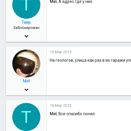
Т
Mel
, А адрес где у них.
38
южнее северного полюса
Тавр
Заблокирован
7 Ноя 2010
5,139
15 Мар 2015
0
На геологов, улица как раз в их гаражи у
36
тут
Mel
1 Июн 2009
2,485
16 Мар 2015
7
Т
Mel
, Все спасибо понял
38
южнее северного полюса