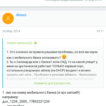
Последнее редактирование:
26 Мар 2014
Alexus
A
26 Мар 2014
#111
Grader написал(а):
1. Это конечно не прямое решение проблемы, но всё же научи
как с мобильного банка оплачивать?
2. Ты с Салехарда или с Омска? если СХД, то на какой улице? у
меня на арктической работает ТОЛЬКО первый порт,
остальные рандомную айпиху (не DHCP) выдают и можно
сказать нет сети... Пробовал и ручками вбивать - бесполезно.
В настройках (на 192.168.1.1) практически нет настроек как
таковых... можно вайфай вкл\выкл, имя поменять, логин
Нажмите для раскрытия...
пароль, DHCP - связанного с портами ничего не увидел... может
не там смотрю - кинь скриншот где глянуть конкретно.
1. смс на номер мобильного банка (я про запсиб!):
например:
дсл_1234_2000_77892221234