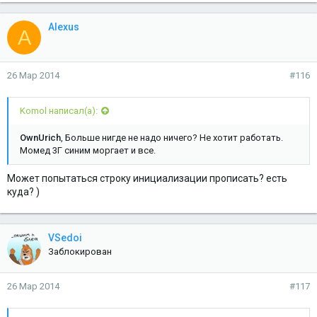
Alexus
A
26 Мар 2014
#116
Komol написал(а):
OwnUrich
, Больше нигде не надо ничего? Не хотит работать.
Момед 3Г синим моргает и все.
Может попытаться строку инициализации прописать? есть
куда? )
VSedoi
Заблокирован
26 Мар 2014
#117