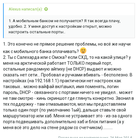
Alexus написал(а):
1. А мобильным банком не получается? Я так всегда плачу,
удобно. 2. У меня доступ к настройкам открыт, можно
настроить остальные порты..
1. Это конечно не прямое решение проблемы, но всё же научи
как с мобильного банка оплачивать?
2. Ты с Салехарда или с Омска? если СХД, то на какой улице? у
меня на арктической работает ТОЛЬКО первый порт,
остальные рандомную айпиху (не DHCP) выдают и можно
сказать нет сети... Пробовал и ручками вбивать - бесполезно. В
настройках (на 192.168.1.1) практически нет настроек как
таковых... можно вайфай вкл\выкл, имя поменять, логин
пароль, DHCP - связанного с портами ничего не увидел... может
не там смотрю - кинь скриншот где глянуть конкретно. Звонил в
тех поддержку - там отмазываются, мол мы предоставляем
только один порт (по умолчанию 1ый), дальше ставьте свой
маршрутизатор или хаб. Меня не устраивает это - из-за одного
порта подвешивать дополнительно хаб и блок питания (а у
меня всё это дело на стене рядом со счетчиком)...........