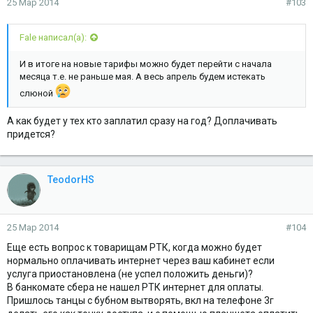
25 Мар 2014
#103
Fale написал(а):
И в итоге на новые тарифы можно будет перейти с начала
месяца т.е. не раньше мая. А весь апрель будем истекать
слюной
А как будет у тех кто заплатил сразу на год? Доплачивать
придется?
TeodorHS
25 Мар 2014
#104
Еще есть вопрос к товарищам РТК, когда можно будет
нормально оплачивать интернет через ваш кабинет если
услуга приостановлена (не успел положить деньги)?
В банкомате сбера не нашел РТК интернет для оплаты.
Пришлось танцы с бубном вытворять, вкл на телефоне 3г