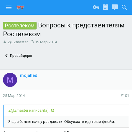
Вопросы к представителям
Ростелеком
Ростелеком
А
Д
Z@Zmaster
19 Мар 2014
в
а
т
т
Провайдеры
о
а
р
н
т
а
е
ч
mojahed
M
м
а
ы
л
а
25 Мар 2014
#101
Z@Zmaster написал(а):
Я щас баллы начну раздавать. Обсуждать идите во флейм.