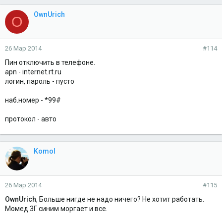
OwnUrich
O
26 Мар 2014
#114
Пин отключить в телефоне.
apn - internet.rt.ru
логин, пароль - пусто
наб.номер - *99#
протокол - авто
Komol
26 Мар 2014
#115
OwnUrich
, Больше нигде не надо ничего? Не хотит работать.
Момед 3Г синим моргает и все.