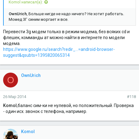
Komol написал(а):
OwnUrich
, Больше нигде не надо ничего? Не хотит работать.
Момед 3Г синим моргает и все.
Перевести 3g модем только в режим модема, без всяких cd и
флешек, комманды ат можно найти в интернете по модели
модема.
https://www.google.ru/search?redir_...=android-browser-
suggest&qsubts=1395820065314
OwnUrich
O
26 Мар 2014
#118
Komol
,баланс сим-ки не нулевой, но положительный. Проверка
- один исх. звонок с телефона, например.
Komol