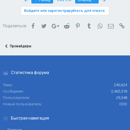
Войдите или зарегистрируйтесь для ответа.
Facebook
Twitter
Google+
Reddit
Pinterest
Tumblr
WhatsApp
Электро
Сс
Поделиться:
Провайдеры
Статистика форума
Темы
240,624
Сообщения
2,465,518
Пользователи
29,348
Новый пользователь
ООО
Быстрая навигация
Главная