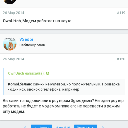
26 Мар 2014
#119
OwnUrich
, Модем работает на ноуте.
VSedoi
Заблокирован
26 Мар 2014
#120
OwnUrich написал(а):
Komol
,баланс сим-ки не нулевой, но положительный. Проверка
- один исх. звонок с телефона, например.
Вы сами то подключали к роутерам 3g модемы? Ни один роутер
работать не будет с модемом пока его не перевести в режим
only модем.
First
Last
Назад
6 из 518
Вперёд