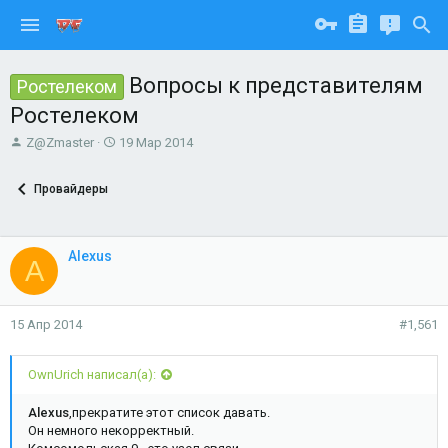
Вопросы к представителям
Ростелеком
Ростелеком
А
Д
Z@Zmaster
19 Мар 2014
в
а
т
т
Провайдеры
о
а
р
н
т
а
е
ч
Alexus
A
м
а
ы
л
а
15 Апр 2014
#1,561
OwnUrich написал(а):
Alexus
,прекратите этот список давать.
Он немного некорректный.