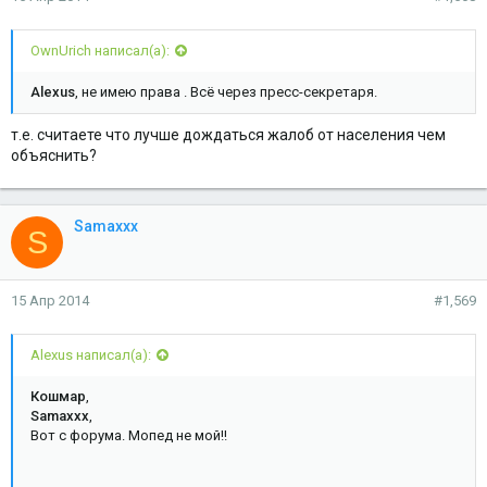
OwnUrich написал(а):
Alexus
, не имею права . Всё через пресс-секретаря.
т.е. считаете что лучше дождаться жалоб от населения чем
объяснить?
Samaxxx
S
15 Апр 2014
#1,569
Alexus написал(а):
Кошмар
,
Samaxxx
,
Вот с форума. Мопед не мой!!