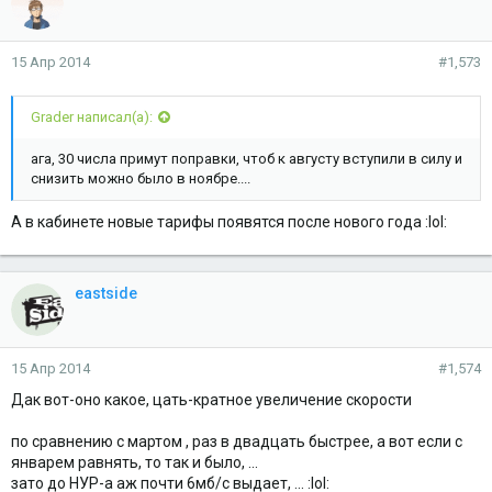
15 Апр 2014
#1,573
Grader написал(а):
ага, 30 числа примут поправки, чтоб к августу вступили в силу и
снизить можно было в ноябре....
А в кабинете новые тарифы появятся после нового года :lol:
eastside
15 Апр 2014
#1,574
Дак вот-оно какое, цать-кратное увеличение скорости
по сравнению с мартом , раз в двадцать быстрее, а вот если с
январем равнять, то так и было, ...
зато до НУР-а аж почти 6мб/с выдает, ... :lol: