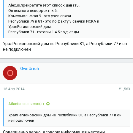
Alexus,прекратите этот список давать.
Он немного некорректный.
Комсомольская 9 - это узел связи.
Республики 79 и 81 - это по факту 3 свечки ИСКА и
УралРегионовский дом.
Республики 71 - готовы 1,4,5 подъезды.
УралРегионовский дом не Республики 81, а Республики 77 и он
не подключен
OwnUrich
O
15 Апр 2014
#1,563
Atlantias написал(а):
УралРегионовский дом не Республики 81, а Республики 77 и он
не подключен
Совершенно верно, я говорю информация местами