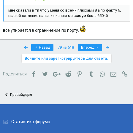
мне сказали в тп что у меня со всеми плюхами 8 а по факту 6,
щас обновление на танки качаю максимум была 650кб
всё упирается в ограничение по порту.
First
Last
Назад
79 из 518
Вперёд
Войдите или зарегистрируйтесь для ответа.
Facebook
Twitter
Google+
Reddit
Pinterest
Tumblr
WhatsApp
Электро
Сс
Поделиться:
Провайдеры
Статистика форума