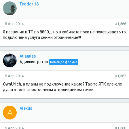
TeodorHS
15 Апр 2014
#1,566
Я позвонил в ТП по 8800,,,, но в кабинете пока не показывает что
подключена услуга сними ограничение!!!
Atlantias
Администратор
Команда форума
15 Апр 2014
#1,567
OwnUrich
, а планы на подключение какие? Так-то ЯТК еле-еле
душа в теле с постоянным отваливанием точки.
Alexus
A
15 Апр 2014
#1,568