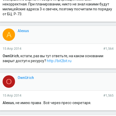
некорректная. При планировании, никто не знал какими будут
милицейские адреса 3-х свечек, поэтому посчитали по порядку
от БЦ. Р-73.
Alexus
A
15 Апр 2014
#1,564
OwnUrich
, кстати, раз вы тут ответьте, на каком основании
закрыт доступ к ресурсу?
http://bit2bit.ru
OwnUrich
O
15 Апр 2014
#1,565
Alexus
, не имею права . Всё через пресс-секретаря.