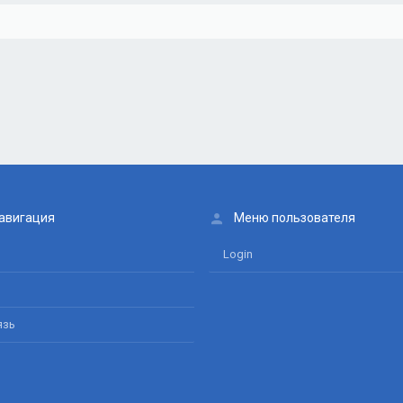
онная почта
сылка
авигация
Меню пользователя
Login
язь