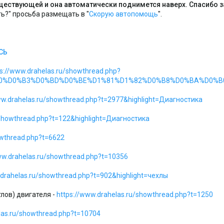
уществующей и она автоматически поднимется наверх. Спасибо з
ть?" просьба размещать в "
Скорую автопомощь
".
СЬ
ps://www.drahelas.ru/showthread.php?
0%B0%D0%B3%D0%BD%D0%BE%D1%81%D1%82%D0%B8%D0%BA%D0%B
ww.drahelas.ru/showthread.php?t=2977&highlight=Диагностика
/showthread.php?t=122&highlight=Диагностика
owthread.php?t=6622
ww.drahelas.ru/showthread.php?t=10356
.drahelas.ru/showthread.php?t=902&highlight=чехлы
лов) двигателя -
https://www.drahelas.ru/showthread.php?t=1250
las.ru/showthread.php?t=10704