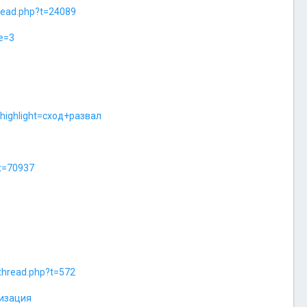
read.php?t=24089
e=3
&highlight=сход+развал
?t=70937
thread.php?t=572
лизация