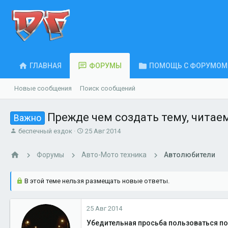
ГЛАВНАЯ
ФОРУМЫ
ПОМОЩЬ С ФОРУМОМ
Новые сообщения
Поиск сообщений
Прежде чем создать тему, читаем
Важно
А
Д
беспечный ездок
25 Авг 2014
в
а
т
т
Форумы
Авто-Мото техника
Автолюбители
о
а
р
н
т
а
В этой теме нельзя размещать новые ответы.
е
ч
м
а
ы
л
25 Авг 2014
а
Убедительная просьба пользоваться пои