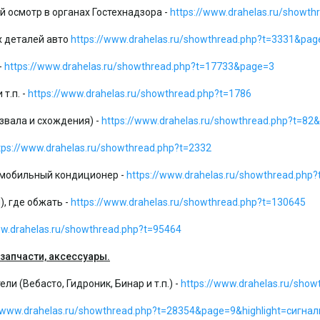
й осмотр в органах Гостехнадзора -
https://www.drahelas.ru/showth
х деталей авто
https://www.drahelas.ru/showthread.php?t=3331&pag
-
https://www.drahelas.ru/showthread.php?t=17733&page=3
т.п. -
https://www.drahelas.ru/showthread.php?t=1786
азвала и схождения) -
https://www.drahelas.ru/showthread.php?t=82
tps://www.drahelas.ru/showthread.php?t=2332
омобильный кондиционер -
https://www.drahelas.ru/showthread.php
, где обжать -
https://www.drahelas.ru/showthread.php?t=130645
ww.drahelas.ru/showthread.php?t=95464
запчасти, аксессуары.
и (Вебасто, Гидроник, Бинар и т.п.) -
https://www.drahelas.ru/show
//www.drahelas.ru/showthread.php?t=28354&page=9&highlight=сигна