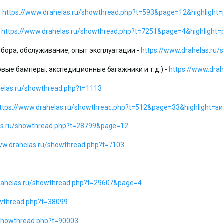
-
https://www.drahelas.ru/showthread.php?t=593&page=12&highlight
-
https://www.drahelas.ru/showthread.php?t=7251&page=4&highlight
бора, обслуживание, опыт эксплуатации -
https://www.drahelas.ru
овые бамперы, экспедиционные багажники и т.д.) -
https://www.dra
helas.ru/showthread.php?t=1113
ttps://www.drahelas.ru/showthread.php?t=512&page=33&highlight=з
las.ru/showthread.php?t=28799&page=12
ww.drahelas.ru/showthread.php?t=7103
rahelas.ru/showthread.php?t=29607&page=4
owthread.php?t=38099
/showthread.php?t=90003