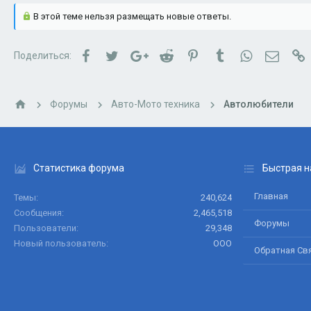
В этой теме нельзя размещать новые ответы.
Facebook
Twitter
Google+
Reddit
Pinterest
Tumblr
WhatsApp
Электр
С
Поделиться:
Форумы
Авто-Мото техника
Автолюбители
Статистика форума
Быстрая н
Главная
Темы
240,624
Сообщения
2,465,518
Форумы
Пользователи
29,348
Новый пользователь
ООО
Обратная Св