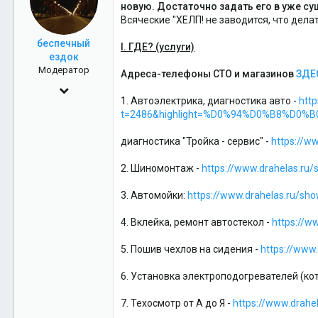
новую. Достаточно задать его в уже с
Всяческие "ХЕЛП! не заводится, что дела
беспечный
I. ГДЕ? (услуги)
ездок
Модератор
Адреса-телефоны СТО и магазинов
ЗДЕ
18 Апр 2010
1. Автоэлектрика, диагностика авто -
htt
12,789
t=2486&highlight=%D0%94%D0%B8%D
15
диагностика "Тройка - сервис" -
https://w
38
2. Шиномонтаж -
https://www.drahelas.ru
3 планета от жёлтого карлика
eurostandard89.ru
3. Автомойки:
https://www.drahelas.ru/sh
4. Вклейка, ремонт автостекол -
https://w
5. Пошив чехлов на сидения -
https://www
6. Установка электроподогревателей (кот
7. Техосмотр от А до Я -
https://www.drahe