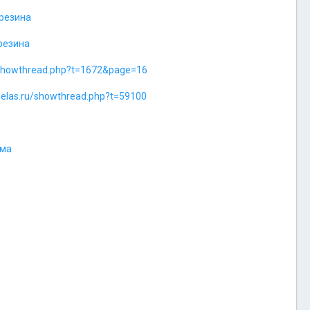
=резина
=резина
/showthread.php?t=1672&page=16
helas.ru/showthread.php?t=59100
има