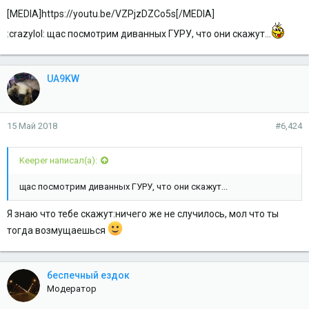
[MEDIA]https://youtu.be/VZPjzDZCo5s[/MEDIA]
:crazylol: щас посмотрим диванных ГУРУ, что они скажут...
UA9KW
15 Май 2018
#6,424
Keeper написал(а):
щас посмотрим диванных ГУРУ, что они скажут...
Я знаю что тебе скажут:ничего же не случилось, мол что ты
тогда возмущаешься
беспечный ездок
Модератор