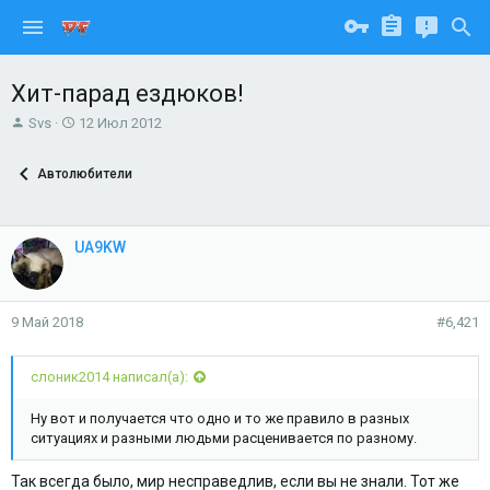
Хит-парад ездюков!
А
Д
Svs
12 Июл 2012
в
а
т
т
Автолюбители
о
а
р
н
т
а
е
ч
UA9KW
м
а
ы
л
а
9 Май 2018
#6,421
слоник2014 написал(а):
Ну вот и получается что одно и то же правило в разных
ситуациях и разными людьми расценивается по разному.
Так всегда было, мир несправедлив, если вы не знали. Тот же