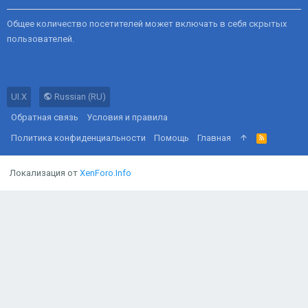
Общее количество посетителей может включать в себя скрытых
пользователей.
UI.X
Russian (RU)
Обратная связь
Условия и правила
Политика конфиденциальности
Помощь
Главная
R
S
S
Локализация от
XenForo.Info