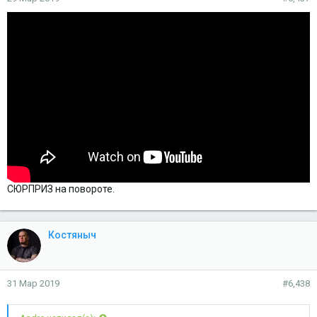
СЮРПРИЗ на повороте.
Костяныч
31 Мар 2019
#6,438