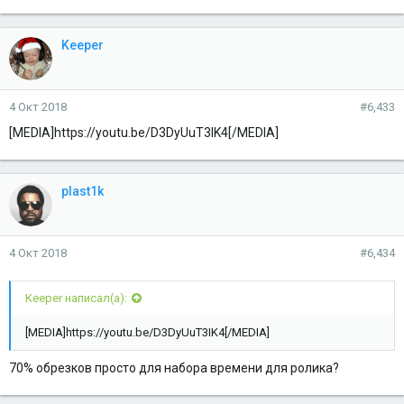
Keeper
4 Окт 2018
#6,433
[MEDIA]https://youtu.be/D3DyUuT3IK4[/MEDIA]
plast1k
4 Окт 2018
#6,434
Keeper написал(а):
[MEDIA]https://youtu.be/D3DyUuT3IK4[/MEDIA]
70% обрезков просто для набора времени для ролика?