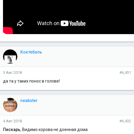
Коктебель
3 Авг 2018
#6,431
да та у таких понос в голове!
neabster
4 Авг 2018
#6,432
Пискарь
, Видимо корова не доенная дома