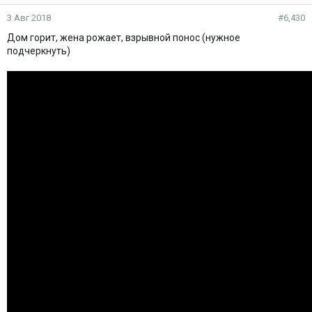
3 Авг 2018
#6,430
Дом горит, жена рожает, взрывной понос (нужное
подчеркнуть)