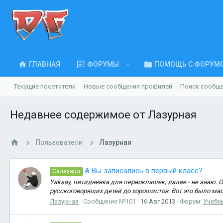
ГЛАВНАЯ
ФОРУМЫ
ПОМОЩЬ С ФОРУМ
Текущие посетители
Новые сообщения профилей
Поиск сообщ
Недавнее содержимое от Лазурная
Пользователи
Лазурная
А Вы записались в первый класс?
Салехард
Yaksay, пятидневка для первоклашек, далее - не знаю. 
русскоговорящих детей до хорошистов. Вот это было мас
Лазурная
Сообщение №101
16 Авг 2013
Форум:
Учебн