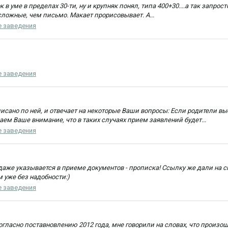
к в уме в пределах 30-ти, ну и крупняк понял, типа 400+30....а так запрос
сложные, чем письмо. Макает прорисовывает. А...
 заведения
 заведения
писано по ней, и отвечает на некоторые Ваши вопросы: Если родители в
м Ваше внимание, что в таких случаях прием заявлений будет...
 заведения
 даже указывается в приеме документов - прописка! Ссылку же дали на с
м уже без надобности:)
 заведения
е согласно поставновлению 2012 года, мне говорили на словах, что произ