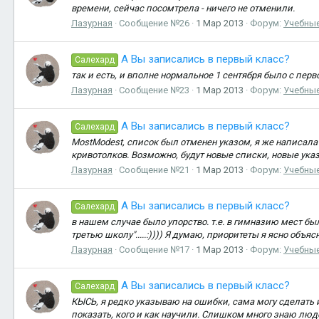
времени, сейчас посомтрела - ничего не отменили.
Лазурная
Сообщение №26
1 Мар 2013
Форум:
Учебные
А Вы записались в первый класс?
Салехард
так и есть, и вполне нормальное 1 сентября было с перв
Лазурная
Сообщение №23
1 Мар 2013
Форум:
Учебные
А Вы записались в первый класс?
Салехард
MostModest, список был отменен указом, я же написала -
кривотолков. Возможно, будут новые списки, новые указ
Лазурная
Сообщение №21
1 Мар 2013
Форум:
Учебные
А Вы записались в первый класс?
Салехард
в нашем случае было упорство. т.е. в гимназию мест бы
третью школу".....:)))) Я думаю, приоритеты я ясно объя
Лазурная
Сообщение №17
1 Мар 2013
Форум:
Учебные
А Вы записались в первый класс?
Салехард
КЫСЬ, я редко указываю на ошибки, сама могу сделать и
показать, кого и как научили. Слишком много знаю люд