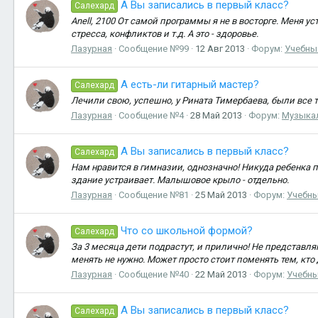
А Вы записались в первый класс?
Салехард
Anell, 2100 От самой программы я не в восторге. Меня у
стресса, конфликтов и т.д. А это - здоровье.
Лазурная
Сообщение №99
12 Авг 2013
Форум:
Учебны
А есть-ли гитарный мастер?
Салехард
Лечили свою, успешно, у Рината Тимербаева, были все т
Лазурная
Сообщение №4
28 Май 2013
Форум:
Музыкал
А Вы записались в первый класс?
Салехард
Нам нравится в гимназии, однозначно! Никуда ребенка 
здание устраивает. Малышовое крыло - отдельно.
Лазурная
Сообщение №81
25 Май 2013
Форум:
Учебны
Что со школьной формой?
Салехард
За 3 месяца дети подрастут, и прилично! Не представля
менять не нужно. Может просто стоит поменять тем, кто д
Лазурная
Сообщение №40
22 Май 2013
Форум:
Учебны
А Вы записались в первый класс?
Салехард