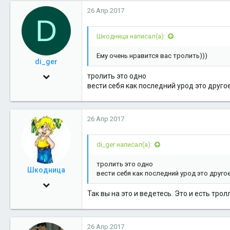
0
26 Апр 2017
D
36
Шкодница написал(а):
48
Салехард
Ему очень нравится вас тролить)))
di_ger
16 Фев 2010
тролить это одно
вести себя как последний урод это друго
1,697
4
26 Апр 2017
38
di_ger написал(а):
тролить это одно
Шкодница
вести себя как последний урод это друго
23 Сен 2014
Так вы на это и ведетесь. Это и есть трол
2,421
0
26 Апр 2017
36