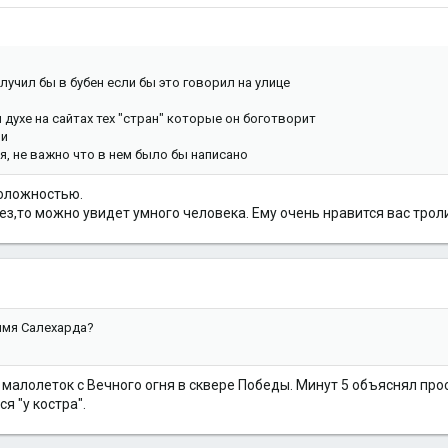
олучил бы в бубен если бы это говорил на улице
духе на сайтах тех "стран" которые он боготворит
ли
я, не важно что в нем было бы написано
положностью.
,то можно увидет умного человека. Ему очень нравится вас тролить)
 имя Салехарда?
 малолеток с Вечного огня в сквере Победы. Минут 5 объяснял про
я "у костра".