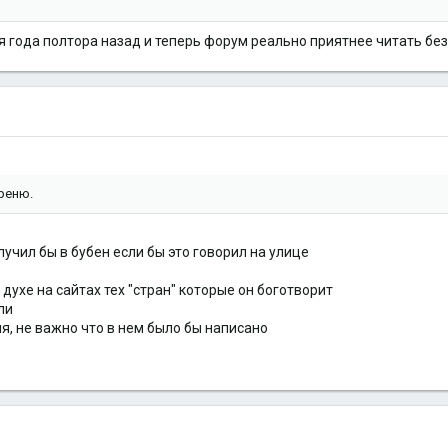
 года полтора назад и теперь форум реально приятнее читать без
 реню.
олучил бы в бубен если бы это говорил на улице
духе на сайтах тех "стран" которые он боготворит
ли
я, не важно что в нем было бы написано