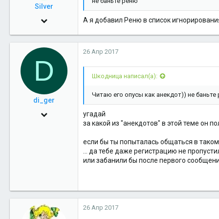
не баньте реню
vk.com
Silver
2 Июн 2009
А я добавил Реню в список игнорирования
224
0
26 Апр 2017
D
16
Шкодница написал(а):
Читаю его опусы как анекдот)) не баньте
di_ger
16 Фев 2010
угадай
за какой из "анекдотов" в этой теме он п
1,697
4
если бы ты попыталась общаться в таком 
... да тебе даже регистрацию не пропусти
38
или забанили бы после первого сообщени
26 Апр 2017