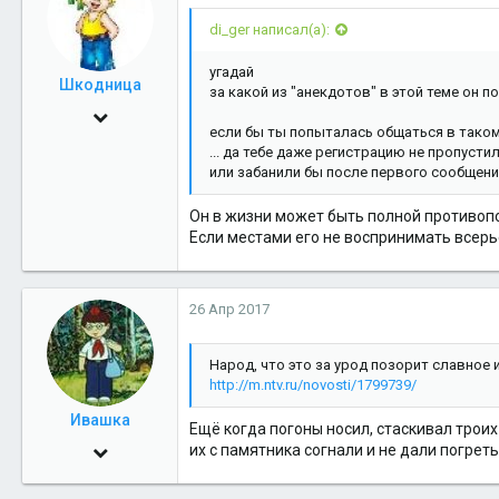
di_ger написал(а):
угадай
Шкодница
за какой из "анекдотов" в этой теме он п
23 Сен 2014
если бы ты попыталась общаться в таком 
2,421
... да тебе даже регистрацию не пропусти
или забанили бы после первого сообщени
0
36
Он в жизни может быть полной противо
Если местами его не воспринимать всерьез
26 Апр 2017
Народ, что это за урод позорит славное
http://m.ntv.ru/novosti/1799739/
Ивашка
Ещё когда погоны носил, стаскивал троих
24 Сен 2013
их с памятника согнали и не дали погретьс
1,432