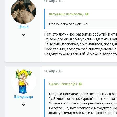
26 Апр 2017
Шкодница написал(а):
Это уже привелиучение.
Uksus
4 Июн 2009
Нет, это логичное развитие событий и от
"У Вечного огня прикурили? - да фигня как
17,551
"В церкви поскакал, покривлялся, погадил?
3
Собственно, вот с такого снисходитель
недопустимых явлений. И можно запросто 
38
26 Апр 2017
Uksus написал(а):
Нет, это логичное развитие событий и от
Шкодница
"У Вечного огня прикурили? - да фигня как
"В церкви поскакал, покривлялся, погадил?
23 Сен 2014
Собственно, вот с такого снисходитель
2,421
недопустимых явлений. И можно запросто 