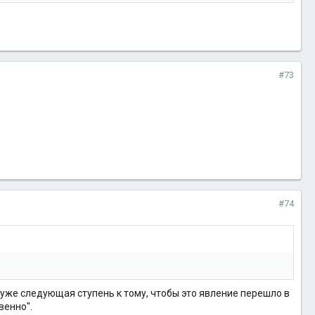
#73
#74
 уже следующая ступень к тому, чтобы это явление перешло в
венно".