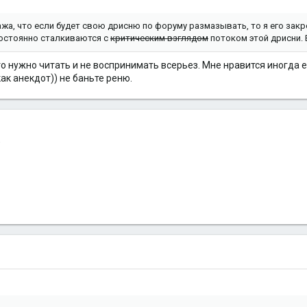
жа, что если будет свою дрисню по форуму размазывать, то я его закр
 постоянно сталкиваются с
критическим взглядом
потоком этой дрисни. 
о нужно читать и не воспринимать всерьез. Мне нравится иногда е
ак анекдот)) не баньте реню.
)