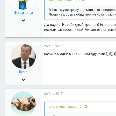
Я как-то уже предупреждал этого персона
Шкодница
Люди на форуме общаться не хотят, т.к.
23 Сен 2014
Да ладно. Безобидный тролль)) Его прост
2,421
полезит,изворотливый. Читаю его опусы к
0
36
26 Апр 2017
начали с одних, закончили другими )))))))
Ricin
10 Дек 2012
532
26 Апр 2017
0
16
Шкодница написал(а):
Лабытнанги-Ижевск