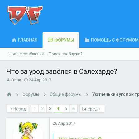
ГЛАВНАЯ
ФОРУМЫ
ПОМОЩЬ С ФОРУМОМ
Новые сообщения
Поиск сообщений
Что за урод завёлся в Салехарде?
А
Д
Элли
24 Апр 2017
в
а
т
т
Форумы
Общие форумы
Уютненький уголок т
о
а
р
н
т
а
1
2
3
4
5
6
Назад
Вперёд
е
ч
м
а
26 Апр 2017
ы
л
а
Atlantias написал(а):