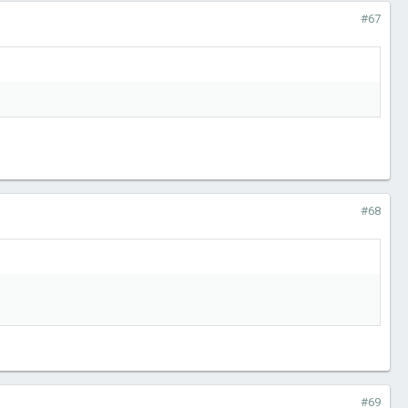
#67
#68
#69