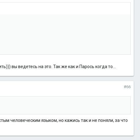
)) вы ведетесь на это. Так же как и Парось когда то...
#66
стым человеческим языком, но кажись так и не поняли, за что