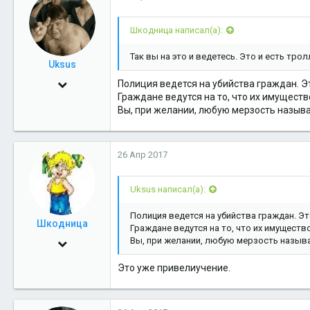
Шкодница написал(а):
Так вы на это и ведетесь. Это и есть трол
Uksus
4 Июн 2009
Полиция ведется на убийства граждан. Эт
Граждане ведутся на то, что их имущество
17,551
Вы, при желании, любую мерзость называ
3
38
26 Апр 2017
Uksus написал(а):
Полиция ведется на убийства граждан. Эт
Шкодница
Граждане ведутся на то, что их имущество
Вы, при желании, любую мерзость называ
23 Сен 2014
2,421
Это уже привелиучение.
0
36