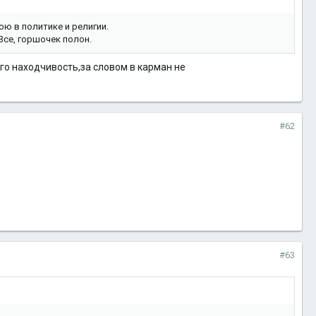
ою в политике и религии.
Все, горшочек полон.
го находчивость,за словом в карман не
#62
#63