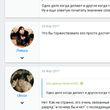
0
Одно дело когда делают и другое когда 
36
Ну и еще советую почитать значение слов
26 Апр 2017
Что бы торжествовало зло просто доста
Левша
11 Окт 2010
1,362
26 Апр 2017
7
38
Шкодница написал(а):
д. Гадюкино.
Одно дело когда делают и другое когда 
Uksus
4 Июн 2009
Нет. Как ни странно, это очень связанн
разряд "а почему бы и нет" с последующим
17,551